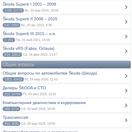
Škoda Superb I 2001 – 2008
1799, 22778
Вс, 10 мар 2024, 10:04
Škoda Superb II 2008 – 2015
531, 5555
Вс, 20 авг 2023, 8:36
Škoda Superb III 2015 – н.в.
7, 251
Пн, 31 май 2021, 19:09
Škoda vRS (Fabia, Octavia)
814, 32812
Ср, 16 фев 2022, 13:47
Общие вопросы
Общие вопросы по автомобилям Škoda (Шкода)
1953, 40416
Вт, 24 мар 2026, 11:43
Дилеры ŠKODA и СТО
222, 25786
Пт, 03 июл 2026, 10:42
Компьютерная диагностика и кодирование
389, 8718
Сб, 04 май 2024, 18:46
Трансмиссия
454, 9030
Сб, 28 мар 2026, 19:50