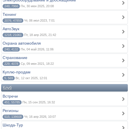
Электрооборудование и дооснащение
249, 7966
Пн, 30 июн 2025, 20:08
Тюнинг
2076, 47859
Чт, 06 июл 2023, 7:01
АвтоЗвук
1218, 21061
Пт, 18 апр 2025, 21:42
Охрана автомобиля
240, 4132
Пн, 04 май 2026, 11:06
Страхование
229, 4078
Ср, 09 июн 2021, 18:22
Куплю-продам
5, 569
Вс, 12 окт 2025, 12:01
Клуб
Встречи
451, 55785
Пн, 15 сен 2025, 16:32
Регионы
515, 138608
Чт, 16 апр 2026, 10:07
Шкода-Тур