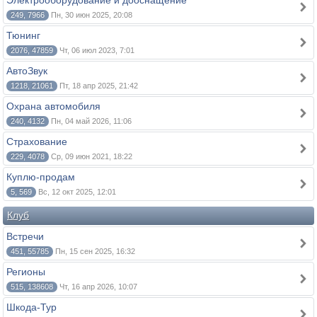
Электрооборудование и дооснащение
249, 7966
Пн, 30 июн 2025, 20:08
Тюнинг
2076, 47859
Чт, 06 июл 2023, 7:01
АвтоЗвук
1218, 21061
Пт, 18 апр 2025, 21:42
Охрана автомобиля
240, 4132
Пн, 04 май 2026, 11:06
Страхование
229, 4078
Ср, 09 июн 2021, 18:22
Куплю-продам
5, 569
Вс, 12 окт 2025, 12:01
Клуб
Встречи
451, 55785
Пн, 15 сен 2025, 16:32
Регионы
515, 138608
Чт, 16 апр 2026, 10:07
Шкода-Тур