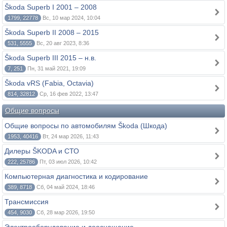
Škoda Superb I 2001 – 2008
1799, 22778
Вс, 10 мар 2024, 10:04
Škoda Superb II 2008 – 2015
531, 5555
Вс, 20 авг 2023, 8:36
Škoda Superb III 2015 – н.в.
7, 251
Пн, 31 май 2021, 19:09
Škoda vRS (Fabia, Octavia)
814, 32812
Ср, 16 фев 2022, 13:47
Общие вопросы
Общие вопросы по автомобилям Škoda (Шкода)
1953, 40416
Вт, 24 мар 2026, 11:43
Дилеры ŠKODA и СТО
222, 25786
Пт, 03 июл 2026, 10:42
Компьютерная диагностика и кодирование
389, 8718
Сб, 04 май 2024, 18:46
Трансмиссия
454, 9030
Сб, 28 мар 2026, 19:50