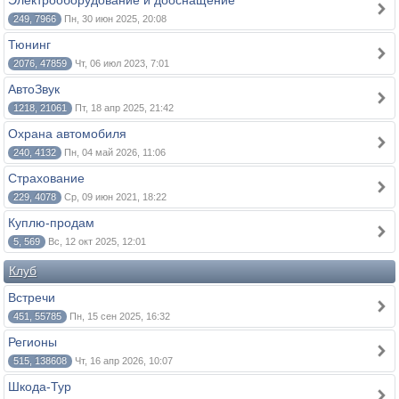
Электрооборудование и дооснащение
249, 7966
Пн, 30 июн 2025, 20:08
Тюнинг
2076, 47859
Чт, 06 июл 2023, 7:01
АвтоЗвук
1218, 21061
Пт, 18 апр 2025, 21:42
Охрана автомобиля
240, 4132
Пн, 04 май 2026, 11:06
Страхование
229, 4078
Ср, 09 июн 2021, 18:22
Куплю-продам
5, 569
Вс, 12 окт 2025, 12:01
Клуб
Встречи
451, 55785
Пн, 15 сен 2025, 16:32
Регионы
515, 138608
Чт, 16 апр 2026, 10:07
Шкода-Тур