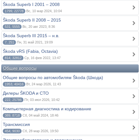
Škoda Superb I 2001 – 2008
1799, 22778
Вс, 10 мар 2024, 10:04
Škoda Superb II 2008 – 2015
531, 5555
Вс, 20 авг 2023, 8:36
Škoda Superb III 2015 – н.в.
7, 251
Пн, 31 май 2021, 19:09
Škoda vRS (Fabia, Octavia)
814, 32812
Ср, 16 фев 2022, 13:47
Общие вопросы
Общие вопросы по автомобилям Škoda (Шкода)
1953, 40416
Вт, 24 мар 2026, 11:43
Дилеры ŠKODA и СТО
222, 25786
Пт, 03 июл 2026, 10:42
Компьютерная диагностика и кодирование
389, 8718
Сб, 04 май 2024, 18:46
Трансмиссия
454, 9030
Сб, 28 мар 2026, 19:50