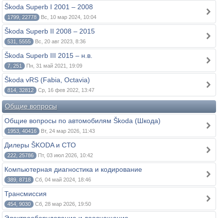
Škoda Superb I 2001 – 2008
1799, 22778
Вс, 10 мар 2024, 10:04
Škoda Superb II 2008 – 2015
531, 5555
Вс, 20 авг 2023, 8:36
Škoda Superb III 2015 – н.в.
7, 251
Пн, 31 май 2021, 19:09
Škoda vRS (Fabia, Octavia)
814, 32812
Ср, 16 фев 2022, 13:47
Общие вопросы
Общие вопросы по автомобилям Škoda (Шкода)
1953, 40416
Вт, 24 мар 2026, 11:43
Дилеры ŠKODA и СТО
222, 25786
Пт, 03 июл 2026, 10:42
Компьютерная диагностика и кодирование
389, 8718
Сб, 04 май 2024, 18:46
Трансмиссия
454, 9030
Сб, 28 мар 2026, 19:50