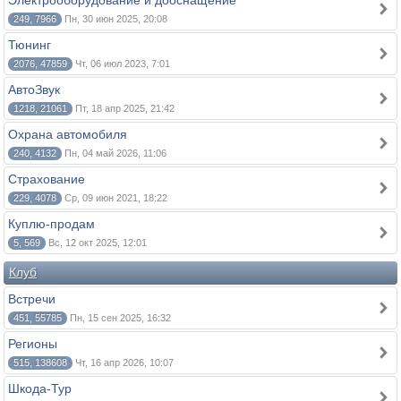
Электрооборудование и дооснащение
249, 7966
Пн, 30 июн 2025, 20:08
Тюнинг
2076, 47859
Чт, 06 июл 2023, 7:01
АвтоЗвук
1218, 21061
Пт, 18 апр 2025, 21:42
Охрана автомобиля
240, 4132
Пн, 04 май 2026, 11:06
Страхование
229, 4078
Ср, 09 июн 2021, 18:22
Куплю-продам
5, 569
Вс, 12 окт 2025, 12:01
Клуб
Встречи
451, 55785
Пн, 15 сен 2025, 16:32
Регионы
515, 138608
Чт, 16 апр 2026, 10:07
Шкода-Тур