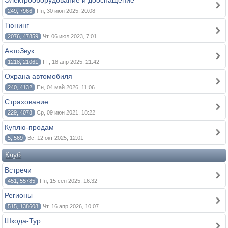
Электрооборудование и дооснащение
249, 7966
Пн, 30 июн 2025, 20:08
Тюнинг
2076, 47859
Чт, 06 июл 2023, 7:01
АвтоЗвук
1218, 21061
Пт, 18 апр 2025, 21:42
Охрана автомобиля
240, 4132
Пн, 04 май 2026, 11:06
Страхование
229, 4078
Ср, 09 июн 2021, 18:22
Куплю-продам
5, 569
Вс, 12 окт 2025, 12:01
Клуб
Встречи
451, 55785
Пн, 15 сен 2025, 16:32
Регионы
515, 138608
Чт, 16 апр 2026, 10:07
Шкода-Тур