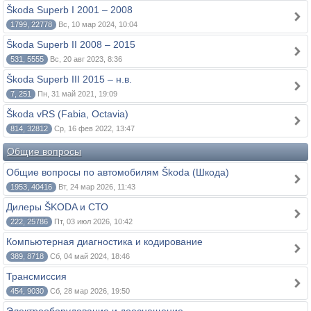
Škoda Superb I 2001 – 2008
1799, 22778
Вс, 10 мар 2024, 10:04
Škoda Superb II 2008 – 2015
531, 5555
Вс, 20 авг 2023, 8:36
Škoda Superb III 2015 – н.в.
7, 251
Пн, 31 май 2021, 19:09
Škoda vRS (Fabia, Octavia)
814, 32812
Ср, 16 фев 2022, 13:47
Общие вопросы
Общие вопросы по автомобилям Škoda (Шкода)
1953, 40416
Вт, 24 мар 2026, 11:43
Дилеры ŠKODA и СТО
222, 25786
Пт, 03 июл 2026, 10:42
Компьютерная диагностика и кодирование
389, 8718
Сб, 04 май 2024, 18:46
Трансмиссия
454, 9030
Сб, 28 мар 2026, 19:50