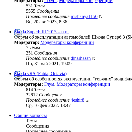
Модераторы:
_DM_
,
Модераторы конференции
531
Темы
5555
Сообщения
Последнее сообщение
mishanya1156
Вс, 20 авг 2023, 8:36
Škoda Superb III 2015 – н.в.
Форум об эксплуатации автомобилей Шкода Суперб 3 (Skod
Модератор:
Модераторы конференции
7
Темы
251
Сообщения
Последнее сообщение
dinarhasan
Пн, 31 май 2021, 19:09
Škoda vRS (Fabia, Octavia)
Форум об особенностях эксплуатации "горячих" модифика
Модераторы:
Глум
,
Модераторы конференции
814
Темы
32812
Сообщения
Последнее сообщение
4eshir8
Ср, 16 фев 2022, 13:47
Общие вопросы
Темы
Сообщения
Последнее сообщение