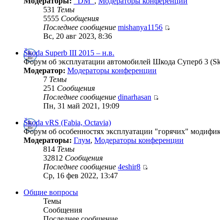
Модераторы:
_DM_
,
Модераторы конференции
531
Темы
5555
Сообщения
Последнее сообщение
mishanya1156
Вс, 20 авг 2023, 8:36
Škoda Superb III 2015 – н.в.
Форум об эксплуатации автомобилей Шкода Суперб 3 (Skod
Модератор:
Модераторы конференции
7
Темы
251
Сообщения
Последнее сообщение
dinarhasan
Пн, 31 май 2021, 19:09
Škoda vRS (Fabia, Octavia)
Форум об особенностях эксплуатации "горячих" модифика
Модераторы:
Глум
,
Модераторы конференции
814
Темы
32812
Сообщения
Последнее сообщение
4eshir8
Ср, 16 фев 2022, 13:47
Общие вопросы
Темы
Сообщения
Последнее сообщение