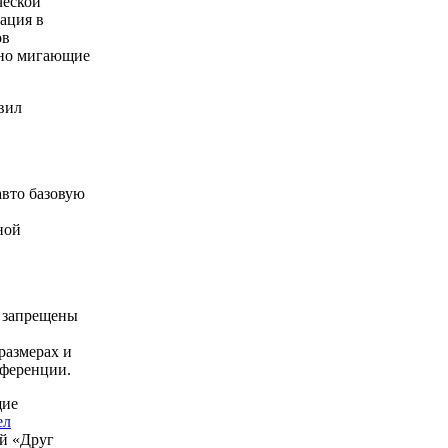
ческой
нация в
ов
ьно мигающие
вил
авто базовую
ной
ы запрещены
размерах и
нференции.
щие
ел
ой «Друг