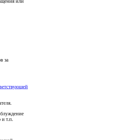
ращения или
в за
тветствующей
ателя.
заблуждение
и т.п.