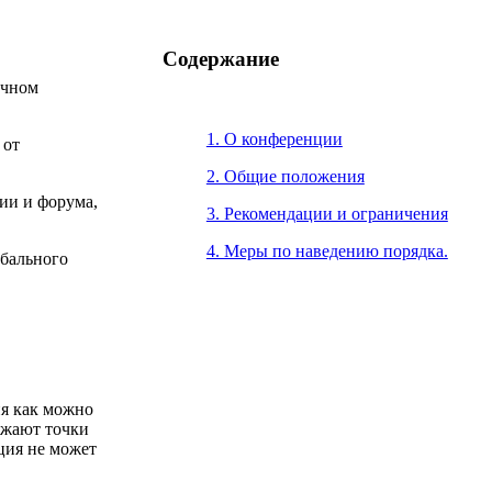
Содержание
ичном
1. О конференции
 от
2. Общие положения
ии и форума,
3. Рекомендации и ограничения
4. Меры по наведению порядка.
обального
ия как можно
ажают точки
ция не может