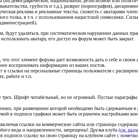
ы (на демографической, национальной, религиозной или полити
ывательства, грубость и т.д.), разврат (порнография), дискрими
ческая реклама и рекламные тексты, схожесть с аватарами член
ого толка, в т.ч. с использованием нацистской символики. Сил
 администрацией).
м, будут удаляться, при систематическом нарушении данных пра
использовать аватару, его доступ на форум может быть закрыт.
, что этот элемент форума дает возможность дать о себе и своем 
чнее воспринимать информацию из ваших постов.
ст и ссылки на персональные страницы пользователя с расширен
, работе и т.п.
лее трех. Шрифт читабельный, но не огромный. Пустые параграф
тинки, при размещении которой необходимо быть сдержанным в 
емой в подписи графики может быть ограничен настройками ко
у, включая ссылки на коммерческие сайты или страницы содержа
ого вида и направленности, запрещены! Друзья клуба (
см. разд
ь в подписи ссылку на свою страницу на клубном сайте с пометк