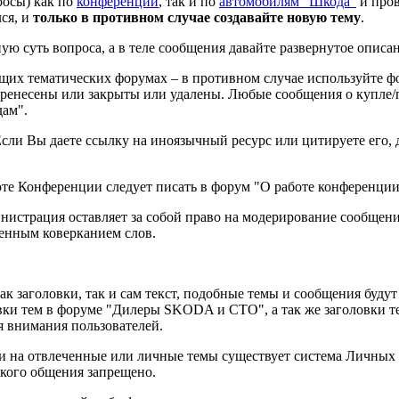
росы) как по
конференции
, так и по
автомобилям "Шкода"
и пров
лся, и
только в противном случае создавайте новую тему
.
ную суть вопроса, а в теле сообщения давайте развернутое описа
ющих тематических форумах – в противном случае используйте ф
еренесены или закрыты или удалены. Любые сообщения о купле
ам".
сли Вы даете ссылку на иноязычный ресурс или цитируете его, 
оте Конференции следует писать в форум "О работе конференции
инистрация оставляет за собой право на модерирование сообщен
ренным коверканием слов.
заголовки, так и сам текст, подобные темы и сообщения будут 
овки тем в форуме "Дилеры SKODA и СТО", а так же заголовки т
 внимания пользователей.
и на отвлеченные или личные темы существует система Личных
кого общения запрещено.