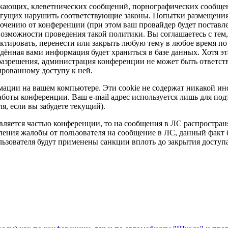
рожающих, клеветнических сообщений, порнографических сообще
огущих нарушить соответствующие законы. Попытки размещения
чению от конференции (при этом ваш провайдер будет поставл
 возможности проведения такой политики. Вы соглашаетесь с тем,
ктировать, перенести или закрыть любую тему в любое время по
едённая вами информация будет храниться в базе данных. Хотя эт
разрешения, администрация конференции не может быть ответств
ированному доступу к ней.
рмации на вашем компьютере. Эти cookie не содержат никакой и
аботы конференции. Ваш e-mail адрес используется лишь для по
я, если вы забудете текущий).
вляется частью конференции, то на сообщения в ЛС распростра
ления жалобы от пользователя на сообщение в ЛС, данный факт 
ьзователя будут применены санкции вплоть до закрытия доступа