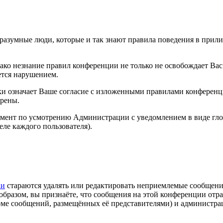
 разумные люди, которые и так знают правила поведения в прил
нако незнание правил конференции не только не освобождает Вас
яется нарушением.
ки означает Ваше согласие с изложенными правилами конференц
трены.
омент по усмотрению Администрации с уведомлением в виде гл
еле каждого пользователя).
ии
стараются удалять или редактировать неприемлемые сообщен
образом, вы признаёте, что сообщения на этой конференции отр
роме сообщений, размещённых её представителями) и администра