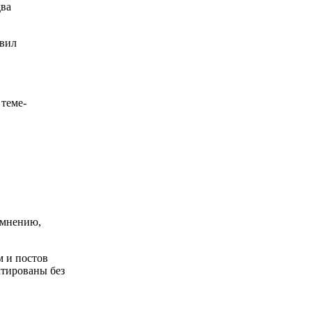
два
авил
теме-
 мнению,
м и постов
ктированы без