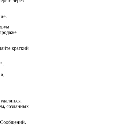
ерьте через
ние.
орум
/продаже
дайте краткий
".
ий,
удаляться.
ем, созданных
 Сообщений.