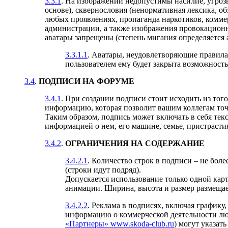
3.3.1
. На изображении недопустимы насилие, угроз
основе), сквернословия (ненормативная лексика, обз
любых проявлениях, пропаганда наркотиков, коммер
администрации, а также изображения провокационн
аватары запрещены (степень мигания определяется
3.3.1.1
. Аватары, неудовлетворяющие правила
пользователем ему будет закрыта возможность 
3.4
.
ПОДПИСИ НА ФОРУМЕ
3.4.1
. При создании подписи стоит исходить из того
информацию, которая позволит вашим коллегам то
Таким образом, подпись может включать в себя тек
информацией о нем, его машине, семье, пристрастиях
3.4.2
.
ОГРАНИЧЕНИЯ НА СОДЕРЖАНИЕ
3.4.2.1
. Количество строк в подписи – не бо
(строки идут подряд).
Допускается использование только одной кар
анимации. Ширина, высота и размер размеща
3.4.2.2
. Реклама в подписях, включая график
информацию о коммерческой деятельности люб
«Партнеры» www.skoda-club.ru
) могут указат