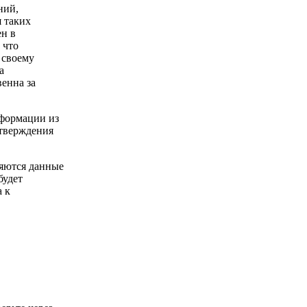
ний,
 таких
ен в
 что
 своему
а
енна за
нформации из
дтверждения
няются данные
будет
 к