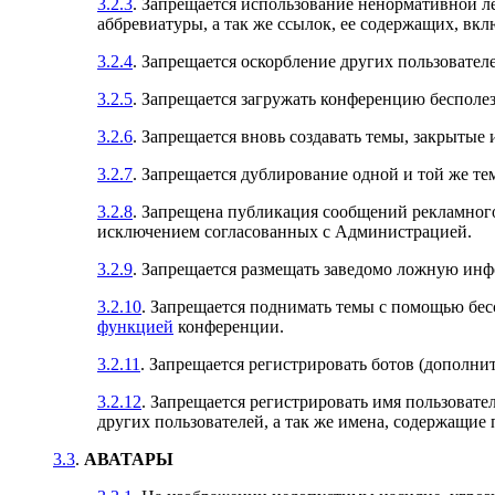
3.2.3
. Запрещается использование ненормативной л
аббревиатуры, а так же ссылок, ее содержащих, вкл
3.2.4
. Запрещается оскорбление других пользовател
3.2.5
. Запрещается загружать конференцию бесполе
3.2.6
. Запрещается вновь создавать темы, закрыты
3.2.7
. Запрещается дублирование одной и той же тем
3.2.8
. Запрещена публикация сообщений рекламного 
исключением согласованных с Администрацией.
3.2.9
. Запрещается размещать заведомо ложную ин
3.2.10
. Запрещается поднимать темы с помощью бес
функцией
конференции.
3.2.11
. Запрещается регистрировать ботов (дополнит
3.2.12
. Запрещается регистрировать имя пользовате
других пользователей, а так же имена, содержащие
3.3
.
АВАТАРЫ