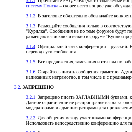
3.1.1
. Прочитайте FAQ/ЧаВо (часто задаваемые воп
систему Поиска
– скорее всего вопрос уже обсужда
3.1.2
. В заголовке обязательно обозначайте конкрет
3.1.3
. Размещайте сообщения только в соответству
"Курилка". Сообщения не по теме форумов будут п
размещаются исключительно в форуме "Куплю-прод
3.1.4
. Официальный язык конференции – русский. Е
перевод сути сообщения.
3.1.5
. Все предложения, замечания и отзывы по раб
3.1.6
. Старайтесь писать сообщения грамотно. Адм
написанных неграмотно, в том числе и с преднаме
3.2
.
ЗАПРЕЩЕНО
3.2.1
. Запрещено писать ЗАГЛАВНЫМИ буквами, как 
Данное ограничение не распространяется на загол
модераторами и администраторами для привлечения
3.2.2
. Для общения между участниками конференци
Использовать непосредственно конференцию для та