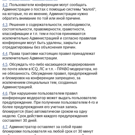
4.2
. Пользователи конференции могут сообщать
Администрации о постах с помощью системы "жалоб",
на которые, по их мнению, Администрации нужно
обратить внимание по той или иной причине.
4.3
. Решения о содержательности, необходимости,
состоятельности, правомерности, грамотности,
классификации и т.п. тем и постов принимаются
исключительно Администрацией и согласно правилам
конференции могут быть удалены, закрыты и
отредактированы без объяснения причин.
4.4
. Права трактовки настоящих правил принадлежат
исключительно Администрации.
4.5
. Обсуждать что-либо касающееся модерирования
по почте и/или в ICQ, ЛС и т.п. - ПРАВО модератора, но
не обязанность. Обсуждение правил, предупреждений
и блокировок на конференции запрещено, за
исключением специальных тем, созданных
Администрацией.
4.6
. При нарушении пользователем правил
конференции модератор может выдать пользователю
предупреждение. При получении пользователем 4-го и
более предупреждения его учетная запись
блокируется (бан) автоматически сроком на одну
неделю. Срок действия каждого предупреждения
составляет 30 дней.
4.7
. Администратор оставляет за собой право
блокировки пользователя на любой срок от 30 минут