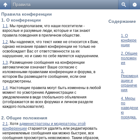
Правила
Правила конференции
1. О конференции
Содержание
1.1
. Мы предполагаем, что наши посетители -
взрослые и разумные люди, которые и так знают
правила поведения в приличном обществе.
1. О
конфере
1.2
. Мы надеемся, что текст ниже не относится к Вам,
нции
однако незнание правил конференции не только не
освобождает Вас от ответственности за их
2. Общие
нарушение, но и само по себе является нарушением.
положен
1.3
. Размещение сообщения на конференции
ия
автоматически означает Ваше согласие с
3.
изложенными правилами конференции и форума, в
Рекоменд
котором Вы размещаете сообщение, если они
ации и
предусмотрены.
ограниче
1.4
. Настоящие правила могут быть изменены в любой
ния
момент по усмотрению Администрации с
уведомлением в виде глобального объявления
4. Меры
(отображается во всех форумах и личном разделе
по
каждого пользователя).
наведени
ю
порядка.
2. Общие положения
2.1
. Хотя
администраторы и модераторы этой
конференции
стараются удалять или редактировать
неприемлемые сообщения как можно быстрее, все
сообщения просмотреть невозможно. Таким образом,