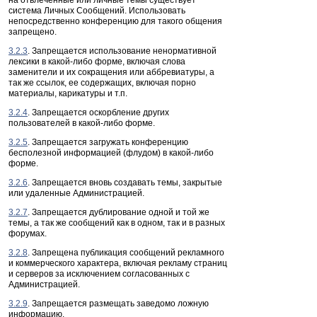
на отвлеченные или личные темы существует
система Личных Сообщений. Использовать
непосредственно конференцию для такого общения
запрещено.
3.2.3
. Запрещается использование ненормативной
лексики в какой-либо форме, включая слова
заменители и их сокращения или аббревиатуры, а
так же ссылок, ее содержащих, включая порно
материалы, карикатуры и т.п.
3.2.4
. Запрещается оскорбление других
пользователей в какой-либо форме.
3.2.5
. Запрещается загружать конференцию
бесполезной информацией (флудом) в какой-либо
форме.
3.2.6
. Запрещается вновь создавать темы, закрытые
или удаленные Администрацией.
3.2.7
. Запрещается дублирование одной и той же
темы, а так же сообщений как в одном, так и в разных
форумах.
3.2.8
. Запрещена публикация сообщений рекламного
и коммерческого характера, включая рекламу страниц
и серверов за исключением согласованных с
Администрацией.
3.2.9
. Запрещается размещать заведомо ложную
информацию.