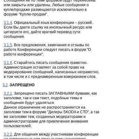
Сообщения не по теме форумов будут перенесены
или закрыты или удалены. Любые сообщения о
купле/продаже размещаются исключительно в
форуме "Куплю-продам".
3.1.4
. Официальный язык конференции – русский.
Если Вы даете ссылку на иноязычный ресурс или
цитируете его, дайте краткий перевод сути
сообщения.
3.1.5
. Все предложения, замечания и отзывы по
работе Конференции следует писать в форум "О
работе конференции".
3.1.6
. Старайтесь писать сообщения грамотно.
Администрация оставляет за собой право на
модерирование сообщений, написанных неграмотно,
в том числе и с преднамеренным коверканием слов.
3.2
.
ЗАПРЕЩЕНО
3.2.1
. Запрещено писать ЗАГЛАВНЫМИ буквами, как
заголовки, так и сам текст, подобные темы и
сообщения будут удаляться.
Данное ограничение не распространяется на
заголовки тем в форуме "Дилеры SKODA и СТО", а так
же заголовки тем, созданных модераторами и
администраторами для привлечения внимания
пользователей.
3.2.2
. Для общения между участниками конференции