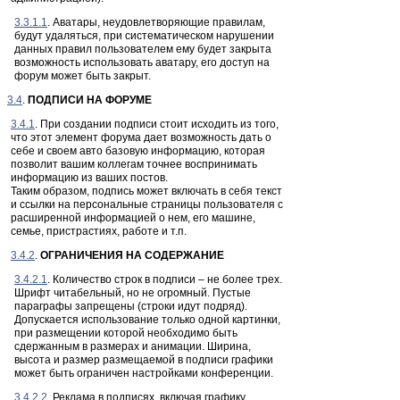
3.3.1.1
. Аватары, неудовлетворяющие правилам,
будут удаляться, при систематическом нарушении
данных правил пользователем ему будет закрыта
возможность использовать аватару, его доступ на
форум может быть закрыт.
3.4
.
ПОДПИСИ НА ФОРУМЕ
3.4.1
. При создании подписи стоит исходить из того,
что этот элемент форума дает возможность дать о
себе и своем авто базовую информацию, которая
позволит вашим коллегам точнее воспринимать
информацию из ваших постов.
Таким образом, подпись может включать в себя текст
и ссылки на персональные страницы пользователя с
расширенной информацией о нем, его машине,
семье, пристрастиях, работе и т.п.
3.4.2
.
ОГРАНИЧЕНИЯ НА СОДЕРЖАНИЕ
3.4.2.1
. Количество строк в подписи – не более трех.
Шрифт читабельный, но не огромный. Пустые
параграфы запрещены (строки идут подряд).
Допускается использование только одной картинки,
при размещении которой необходимо быть
сдержанным в размерах и анимации. Ширина,
высота и размер размещаемой в подписи графики
может быть ограничен настройками конференции.
3.4.2.2
. Реклама в подписях, включая графику,