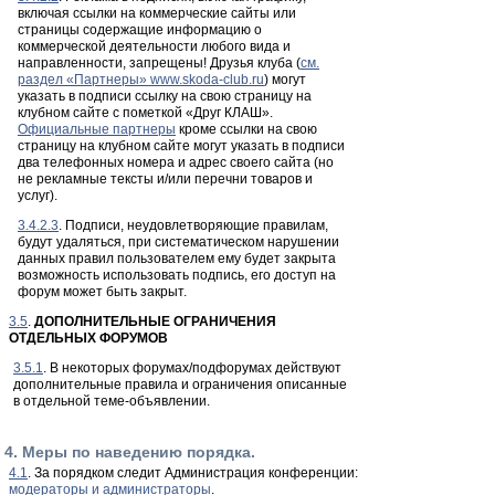
включая ссылки на коммерческие сайты или
страницы содержащие информацию о
коммерческой деятельности любого вида и
направленности, запрещены! Друзья клуба (
см.
раздел «Партнеры» www.skoda-club.ru
) могут
указать в подписи ссылку на свою страницу на
клубном сайте с пометкой «Друг КЛАШ».
Официальные партнеры
кроме ссылки на свою
страницу на клубном сайте могут указать в подписи
два телефонных номера и адрес своего сайта (но
не рекламные тексты и/или перечни товаров и
услуг).
3.4.2.3
. Подписи, неудовлетворяющие правилам,
будут удаляться, при систематическом нарушении
данных правил пользователем ему будет закрыта
возможность использовать подпись, его доступ на
форум может быть закрыт.
3.5
.
ДОПОЛНИТЕЛЬНЫЕ ОГРАНИЧЕНИЯ
ОТДЕЛЬНЫХ ФОРУМОВ
3.5.1
. В некоторых форумах/подфорумах действуют
дополнительные правила и ограничения описанные
в отдельной теме-объявлении.
4. Меры по наведению порядка.
4.1
. За порядком следит Администрация конференции:
модераторы и администраторы
.