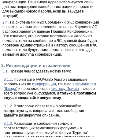
конференции. Ваш e-mail адрес используется лишь
для подтверждения вашей регистрации и пароля (и
для высылки нового пароля, если вы забудете
текущий).
2.4
. Т.к. система Личных Сообщений (ЛС) конференции
является частью конференции, то на сообщения в ЛС
распространяются данные Правила Конференции.
Это означает, что в случае поступления жалобы от
пользователя на сообщение в ЛС, данный факт будет
проверен администрацией и к автору сообщения в ЛС
пользователя будут применены санкции вплоть до
закрытия доступа к конференции.
3. Рекомендации и ограничения
3.1
. Прежде чем создавать новую тему:
3.1.1
. Прочитайте FAQ/ЧаВо (часто задаваемые
вопросы) как по
конференции
, так и по
автомобилям
"Шкода"
и проверьте через
систему Поиска
– скорее
всего вопрос уже обсуждался, и
только в противном
случае создавайте новую тему
.
3.1.2
. В заголовке обязательно обозначайте
конкретную суть вопроса, а в теле сообщения
давайте развернутое описание.
3.1.3
. Размещайте сообщения только в
соответствующих тематических форумах – в
противном случае используйте форум "Курилка".