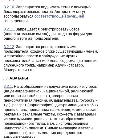
3.2.10
. Запрещается поднимать темы с помощью
бессодержательных постов. Авторы тем могут
воспользоваться
соответствующей функцией
конференции.
3.2.11
. Запрещается регистрировать ботов
(дополнительные имена) для входа на форум для
одного и того же пользователя.
3.2.12
. Запрещается регистрировать имя
пользователя, сходное с уже существующим именем,
и способное ввести в заблуждение других
пользователей, а так же имена, содержащие понятия
служебного толка, например Администратор,
Модератор и т.п.
3.3
.
АВАТАРЫ
3.3.1
. На изображении недопустимы насилие, угрозы
(на демографической, национальной, религиозной
или политической основе), сквернословия
(ненормативная лексика, обзывательства, грубость и
т.д.), разврат (порнография), дискриминация в любых
проявлениях, пропаганда наркотиков, коммерческая
реклама и рекламные тексты, схожесть с аватарами
членов администрации, а также изображения
провокационного толка, в т.ч. с использованием
нацистской символики. Сильно мигающие аватары
запрещены (степень мигания определяется
администрацией).