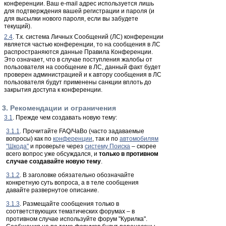
конференции. Ваш e-mail адрес используется лишь
для подтверждения вашей регистрации и пароля (и
для высылки нового пароля, если вы забудете
текущий).
2.4
. Т.к. система Личных Сообщений (ЛС) конференции
является частью конференции, то на сообщения в ЛС
распространяются данные Правила Конференции.
Это означает, что в случае поступления жалобы от
пользователя на сообщение в ЛС, данный факт будет
проверен администрацией и к автору сообщения в ЛС
пользователя будут применены санкции вплоть до
закрытия доступа к конференции.
3. Рекомендации и ограничения
3.1
. Прежде чем создавать новую тему:
3.1.1
. Прочитайте FAQ/ЧаВо (часто задаваемые
вопросы) как по
конференции
, так и по
автомобилям
"Шкода"
и проверьте через
систему Поиска
– скорее
всего вопрос уже обсуждался, и
только в противном
случае создавайте новую тему
.
3.1.2
. В заголовке обязательно обозначайте
конкретную суть вопроса, а в теле сообщения
давайте развернутое описание.
3.1.3
. Размещайте сообщения только в
соответствующих тематических форумах – в
противном случае используйте форум "Курилка".