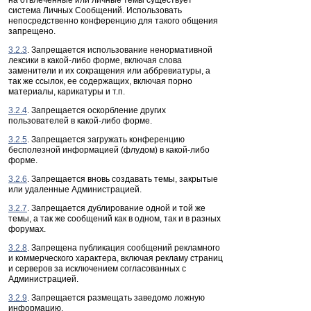
на отвлеченные или личные темы существует
система Личных Сообщений. Использовать
непосредственно конференцию для такого общения
запрещено.
3.2.3
. Запрещается использование ненормативной
лексики в какой-либо форме, включая слова
заменители и их сокращения или аббревиатуры, а
так же ссылок, ее содержащих, включая порно
материалы, карикатуры и т.п.
3.2.4
. Запрещается оскорбление других
пользователей в какой-либо форме.
3.2.5
. Запрещается загружать конференцию
бесполезной информацией (флудом) в какой-либо
форме.
3.2.6
. Запрещается вновь создавать темы, закрытые
или удаленные Администрацией.
3.2.7
. Запрещается дублирование одной и той же
темы, а так же сообщений как в одном, так и в разных
форумах.
3.2.8
. Запрещена публикация сообщений рекламного
и коммерческого характера, включая рекламу страниц
и серверов за исключением согласованных с
Администрацией.
3.2.9
. Запрещается размещать заведомо ложную
информацию.