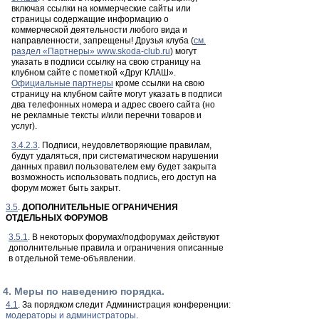
включая ссылки на коммерческие сайты или
страницы содержащие информацию о
коммерческой деятельности любого вида и
направленности, запрещены! Друзья клуба (
см.
раздел «Партнеры» www.skoda-club.ru
) могут
указать в подписи ссылку на свою страницу на
клубном сайте с пометкой «Друг КЛАШ».
Официальные партнеры
кроме ссылки на свою
страницу на клубном сайте могут указать в подписи
два телефонных номера и адрес своего сайта (но
не рекламные тексты и/или перечни товаров и
услуг).
3.4.2.3
. Подписи, неудовлетворяющие правилам,
будут удаляться, при систематическом нарушении
данных правил пользователем ему будет закрыта
возможность использовать подпись, его доступ на
форум может быть закрыт.
3.5
.
ДОПОЛНИТЕЛЬНЫЕ ОГРАНИЧЕНИЯ
ОТДЕЛЬНЫХ ФОРУМОВ
3.5.1
. В некоторых форумах/подфорумах действуют
дополнительные правила и ограничения описанные
в отдельной теме-объявлении.
4. Меры по наведению порядка.
4.1
. За порядком следит Администрация конференции:
модераторы и администраторы
.