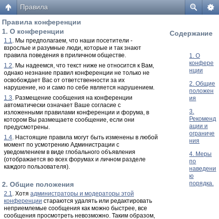
Правила
Правила конференции
1. О конференции
Содержание
1.1
. Мы предполагаем, что наши посетители -
взрослые и разумные люди, которые и так знают
правила поведения в приличном обществе.
1. О
конфере
1.2
. Мы надеемся, что текст ниже не относится к Вам,
нции
однако незнание правил конференции не только не
освобождает Вас от ответственности за их
2. Общие
нарушение, но и само по себе является нарушением.
положен
1.3
. Размещение сообщения на конференции
ия
автоматически означает Ваше согласие с
3.
изложенными правилами конференции и форума, в
Рекоменд
котором Вы размещаете сообщение, если они
ации и
предусмотрены.
ограниче
1.4
. Настоящие правила могут быть изменены в любой
ния
момент по усмотрению Администрации с
уведомлением в виде глобального объявления
4. Меры
(отображается во всех форумах и личном разделе
по
каждого пользователя).
наведени
ю
порядка.
2. Общие положения
2.1
. Хотя
администраторы и модераторы этой
конференции
стараются удалять или редактировать
неприемлемые сообщения как можно быстрее, все
сообщения просмотреть невозможно. Таким образом,