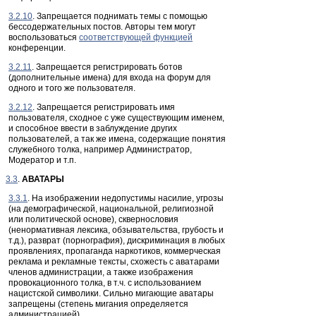
3.2.10
. Запрещается поднимать темы с помощью
бессодержательных постов. Авторы тем могут
воспользоваться
соответствующей функцией
конференции.
3.2.11
. Запрещается регистрировать ботов
(дополнительные имена) для входа на форум для
одного и того же пользователя.
3.2.12
. Запрещается регистрировать имя
пользователя, сходное с уже существующим именем,
и способное ввести в заблуждение других
пользователей, а так же имена, содержащие понятия
служебного толка, например Администратор,
Модератор и т.п.
3.3
.
АВАТАРЫ
3.3.1
. На изображении недопустимы насилие, угрозы
(на демографической, национальной, религиозной
или политической основе), сквернословия
(ненормативная лексика, обзывательства, грубость и
т.д.), разврат (порнография), дискриминация в любых
проявлениях, пропаганда наркотиков, коммерческая
реклама и рекламные тексты, схожесть с аватарами
членов администрации, а также изображения
провокационного толка, в т.ч. с использованием
нацистской символики. Сильно мигающие аватары
запрещены (степень мигания определяется
администрацией).