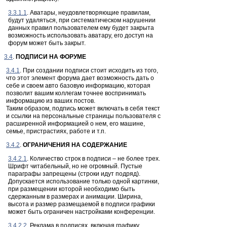
3.3.1.1
. Аватары, неудовлетворяющие правилам,
будут удаляться, при систематическом нарушении
данных правил пользователем ему будет закрыта
возможность использовать аватару, его доступ на
форум может быть закрыт.
3.4
.
ПОДПИСИ НА ФОРУМЕ
3.4.1
. При создании подписи стоит исходить из того,
что этот элемент форума дает возможность дать о
себе и своем авто базовую информацию, которая
позволит вашим коллегам точнее воспринимать
информацию из ваших постов.
Таким образом, подпись может включать в себя текст
и ссылки на персональные страницы пользователя с
расширенной информацией о нем, его машине,
семье, пристрастиях, работе и т.п.
3.4.2
.
ОГРАНИЧЕНИЯ НА СОДЕРЖАНИЕ
3.4.2.1
. Количество строк в подписи – не более трех.
Шрифт читабельный, но не огромный. Пустые
параграфы запрещены (строки идут подряд).
Допускается использование только одной картинки,
при размещении которой необходимо быть
сдержанным в размерах и анимации. Ширина,
высота и размер размещаемой в подписи графики
может быть ограничен настройками конференции.
3.4.2.2
. Реклама в подписях, включая графику,