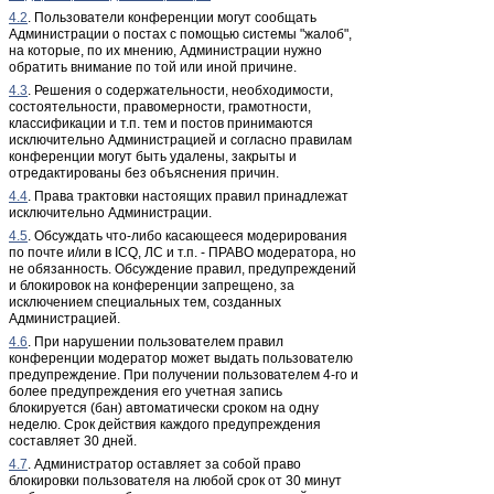
4.2
. Пользователи конференции могут сообщать
Администрации о постах с помощью системы "жалоб",
на которые, по их мнению, Администрации нужно
обратить внимание по той или иной причине.
4.3
. Решения о содержательности, необходимости,
состоятельности, правомерности, грамотности,
классификации и т.п. тем и постов принимаются
исключительно Администрацией и согласно правилам
конференции могут быть удалены, закрыты и
отредактированы без объяснения причин.
4.4
. Права трактовки настоящих правил принадлежат
исключительно Администрации.
4.5
. Обсуждать что-либо касающееся модерирования
по почте и/или в ICQ, ЛС и т.п. - ПРАВО модератора, но
не обязанность. Обсуждение правил, предупреждений
и блокировок на конференции запрещено, за
исключением специальных тем, созданных
Администрацией.
4.6
. При нарушении пользователем правил
конференции модератор может выдать пользователю
предупреждение. При получении пользователем 4-го и
более предупреждения его учетная запись
блокируется (бан) автоматически сроком на одну
неделю. Срок действия каждого предупреждения
составляет 30 дней.
4.7
. Администратор оставляет за собой право
блокировки пользователя на любой срок от 30 минут