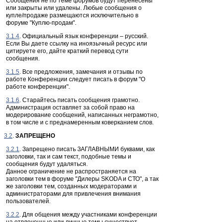
Сообщения не по теме форумов будут перенесены
или закрыты или удалены. Любые сообщения о
купле/продаже размещаются исключительно в
форуме "Куплю-продам".
3.1.4
. Официальный язык конференции – русский.
Если Вы даете ссылку на иноязычный ресурс или
цитируете его, дайте краткий перевод сути
сообщения.
3.1.5
. Все предложения, замечания и отзывы по
работе Конференции следует писать в форум "О
работе конференции".
3.1.6
. Старайтесь писать сообщения грамотно.
Администрация оставляет за собой право на
модерирование сообщений, написанных неграмотно,
в том числе и с преднамеренным коверканием слов.
3.2
.
ЗАПРЕЩЕНО
3.2.1
. Запрещено писать ЗАГЛАВНЫМИ буквами, как
заголовки, так и сам текст, подобные темы и
сообщения будут удаляться.
Данное ограничение не распространяется на
заголовки тем в форуме "Дилеры SKODA и СТО", а так
же заголовки тем, созданных модераторами и
администраторами для привлечения внимания
пользователей.
3.2.2
. Для общения между участниками конференции