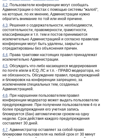
4.2
. Пользователи конференции могут сообщать
Администрации о постах с помощью системы "жалоб",
на которые, по их мнению, Администрации нужно
обратить внимание по той или иной причине.
4.3
. Решения о содержательности, необходимости,
состоятельности, правомерности, грамотности,
классификации и т.п. тем и постов принимаются
исключительно Администрацией и согласно правилам
конференции могут быть удалены, закрыты и
отредактированы без объяснения причин.
4.4
. Права трактовки настоящих правил принадлежат
исключительно Администрации.
4.5
. Обсуждать что-либо касающееся модерирования
по почте и/или в ICQ, ЛС и т.п. - ПРАВО модератора, но
не обязанность. Обсуждение правил, предупреждений
и блокировок на конференции запрещено, за
исключением специальных тем, созданных
Администрацией.
4.6
. При нарушении пользователем правил
конференции модератор может выдать пользователю
предупреждение. При получении пользователем 4-го и
более предупреждения его учетная запись
блокируется (бан) автоматически сроком на одну
неделю. Срок действия каждого предупреждения
составляет 30 дней.
4.7
. Администратор оставляет за собой право
блокировки пользователя на любой срок от 30 минут