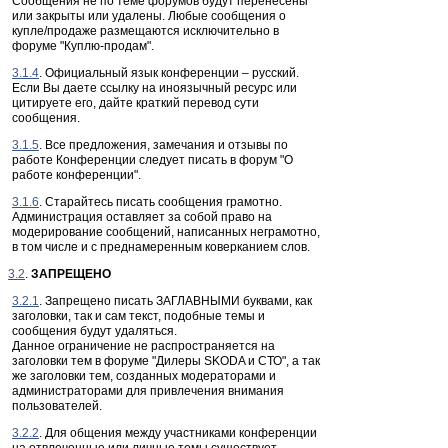
Сообщения не по теме форумов будут перенесены
или закрыты или удалены. Любые сообщения о
купле/продаже размещаются исключительно в
форуме "Куплю-продам".
3.1.4
. Официальный язык конференции – русский.
Если Вы даете ссылку на иноязычный ресурс или
цитируете его, дайте краткий перевод сути
сообщения.
3.1.5
. Все предложения, замечания и отзывы по
работе Конференции следует писать в форум "О
работе конференции".
3.1.6
. Старайтесь писать сообщения грамотно.
Администрация оставляет за собой право на
модерирование сообщений, написанных неграмотно,
в том числе и с преднамеренным коверканием слов.
3.2
.
ЗАПРЕЩЕНО
3.2.1
. Запрещено писать ЗАГЛАВНЫМИ буквами, как
заголовки, так и сам текст, подобные темы и
сообщения будут удаляться.
Данное ограничение не распространяется на
заголовки тем в форуме "Дилеры SKODA и СТО", а так
же заголовки тем, созданных модераторами и
администраторами для привлечения внимания
пользователей.
3.2.2
. Для общения между участниками конференции