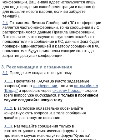
конференции. Ваш e-mail адрес используется лишь
для подтверждения вашей регистрации и пароля (и
для высылки нового пароля, если вы забудете
текущий).
2.4
. Т.к. система Личных Сообщений (ЛС) конференции
является частью конференции, то на сообщения в ЛС
распространяются данные Правила Конференции.
Это означает, что в случае поступления жалобы от
пользователя на сообщение в ЛС, данный факт будет
проверен администрацией и к автору сообщения в ЛС
пользователя будут применены санкции вплоть до
закрытия доступа к конференции.
3. Рекомендации и ограничения
3.1
. Прежде чем создавать новую тему:
3.1.1
. Прочитайте FAQ/ЧаВо (часто задаваемые
вопросы) как по
конференции
, так и по
автомобилям
"Шкода"
и проверьте через
систему Поиска
– скорее
всего вопрос уже обсуждался, и
только в противном
случае создавайте новую тему
.
3.1.2
. В заголовке обязательно обозначайте
конкретную суть вопроса, а в теле сообщения
давайте развернутое описание.
3.1.3
. Размещайте сообщения только в
соответствующих тематических форумах – в
противном случае используйте форум "Курилка".