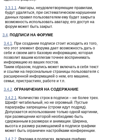
3.3.1.1
. Аватары, неудовлетворяющие правилам,
будут удаляться, при систематическом нарушении
данных правил пользователем ему будет закрыта
возможность использовать аватару, его доступ на
форум может быть закрыт.
3.4
.
ПОДПИСИ НА ФОРУМЕ
3.4.1
. При создании подписи стоит исходить из того,
что этот элемент форума дает возможность дать о
себе и своем авто базовую информацию, которая
позволит вашим коллегам точнее воспринимать
информацию из ваших постов.
Таким образом, подпись может включать в себя текст
и ссылки на персональные страницы пользователя с
расширенной информацией о нем, его машине,
семье, пристрастиях, работе и т.п.
3.4.2
.
ОГРАНИЧЕНИЯ НА СОДЕРЖАНИЕ
3.4.2.1
. Количество строк в подписи – не более трех.
Шрифт читабельный, но не огромный. Пустые
параграфы запрещены (строки идут подряд).
Допускается использование только одной картинки,
при размещении которой необходимо быть
сдержанным в размерах и анимации. Ширина,
высота и размер размещаемой в подписи графики
может быть ограничен настройками конференции.
3.4.2.2
. Реклама в подписях, включая графику,