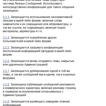
на отвлеченные или личные темы существует
система Личных Сообщений. Использовать
непосредственно конференцию для такого общения
запрещено.
3.2.3
. Запрещается использование ненормативной
лексики в какой-либо форме, включая слова
заменители и их сокращения или аббревиатуры, а
так же ссылок, ее содержащих, включая порно
материалы, карикатуры и т.п.
3.2.4
. Запрещается оскорбление других
пользователей в какой-либо форме.
3.2.5
. Запрещается загружать конференцию
бесполезной информацией (флудом) в какой-либо
форме.
3.2.6
. Запрещается вновь создавать темы, закрытые
или удаленные Администрацией.
3.2.7
. Запрещается дублирование одной и той же
темы, а так же сообщений как в одном, так и в разных
форумах.
3.2.8
. Запрещена публикация сообщений рекламного
и коммерческого характера, включая рекламу страниц
и серверов за исключением согласованных с
Администрацией.
3.2.9
. Запрещается размещать заведомо ложную
информацию.