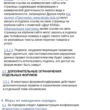
включая ссылки на коммерческие сайты или
страницы содержащие информацию о
коммерческой деятельности любого вида и
направленности, запрещены! Друзья клуба (
см.
раздел «Партнеры» www.skoda-club.ru
) могут
указать в подписи ссылку на свою страницу на
клубном сайте с пометкой «Друг КЛАШ».
Официальные партнеры
кроме ссылки на свою
страницу на клубном сайте могут указать в подписи
два телефонных номера и адрес своего сайта (но
не рекламные тексты и/или перечни товаров и
услуг).
3.4.2.3
. Подписи, неудовлетворяющие правилам,
будут удаляться, при систематическом нарушении
данных правил пользователем ему будет закрыта
возможность использовать подпись, его доступ на
форум может быть закрыт.
3.5
.
ДОПОЛНИТЕЛЬНЫЕ ОГРАНИЧЕНИЯ
ОТДЕЛЬНЫХ ФОРУМОВ
3.5.1
. В некоторых форумах/подфорумах действуют
дополнительные правила и ограничения описанные
в отдельной теме-объявлении.
4. Меры по наведению порядка.
4.1
. За порядком следит Администрация конференции:
модераторы и администраторы
.