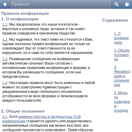
Правила
Правила конференции
1. О конференции
Содержание
1.1
. Мы предполагаем, что наши посетители -
взрослые и разумные люди, которые и так знают
правила поведения в приличном обществе.
1. О
конфере
1.2
. Мы надеемся, что текст ниже не относится к Вам,
нции
однако незнание правил конференции не только не
освобождает Вас от ответственности за их
2. Общие
нарушение, но и само по себе является нарушением.
положен
1.3
. Размещение сообщения на конференции
ия
автоматически означает Ваше согласие с
3.
изложенными правилами конференции и форума, в
Рекоменд
котором Вы размещаете сообщение, если они
ации и
предусмотрены.
ограниче
1.4
. Настоящие правила могут быть изменены в любой
ния
момент по усмотрению Администрации с
уведомлением в виде глобального объявления
4. Меры
(отображается во всех форумах и личном разделе
по
каждого пользователя).
наведени
ю
порядка.
2. Общие положения
2.1
. Хотя
администраторы и модераторы этой
конференции
стараются удалять или редактировать
неприемлемые сообщения как можно быстрее, все
сообщения просмотреть невозможно. Таким образом,