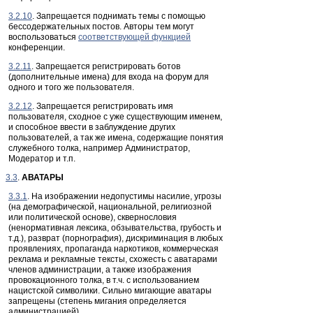
3.2.10
. Запрещается поднимать темы с помощью
бессодержательных постов. Авторы тем могут
воспользоваться
соответствующей функцией
конференции.
3.2.11
. Запрещается регистрировать ботов
(дополнительные имена) для входа на форум для
одного и того же пользователя.
3.2.12
. Запрещается регистрировать имя
пользователя, сходное с уже существующим именем,
и способное ввести в заблуждение других
пользователей, а так же имена, содержащие понятия
служебного толка, например Администратор,
Модератор и т.п.
3.3
.
АВАТАРЫ
3.3.1
. На изображении недопустимы насилие, угрозы
(на демографической, национальной, религиозной
или политической основе), сквернословия
(ненормативная лексика, обзывательства, грубость и
т.д.), разврат (порнография), дискриминация в любых
проявлениях, пропаганда наркотиков, коммерческая
реклама и рекламные тексты, схожесть с аватарами
членов администрации, а также изображения
провокационного толка, в т.ч. с использованием
нацистской символики. Сильно мигающие аватары
запрещены (степень мигания определяется
администрацией).