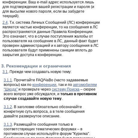
конференции. Ваш e-mail адрес используется лишь
для подтверждения вашей регистрации и пароля (и
для высылки нового пароля, если вы забудете
текущий).
2.4
. Т.к. система Личных Сообщений (ЛС) конференции
является частью конференции, то на сообщения в ЛС
распространяются данные Правила Конференции.
Это означает, что в случае поступления жалобы от
пользователя на сообщение в ЛС, данный факт будет
проверен администрацией и к автору сообщения в ЛС
пользователя будут применены санкции вплоть до
закрытия доступа к конференции.
3. Рекомендации и ограничения
3.1
. Прежде чем создавать новую тему:
3.1.1
. Прочитайте FAQ/ЧаВо (часто задаваемые
вопросы) как по
конференции
, так и по
автомобилям
"Шкода"
и проверьте через
систему Поиска
– скорее
всего вопрос уже обсуждался, и
только в противном
случае создавайте новую тему
.
3.1.2
. В заголовке обязательно обозначайте
конкретную суть вопроса, а в теле сообщения
давайте развернутое описание.
3.1.3
. Размещайте сообщения только в
соответствующих тематических форумах – в
противном случае используйте форум "Курилка".