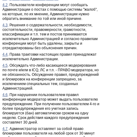
4.2
. Пользователи конференции могут сообщать
Администрации о постах с помощью системы "жалоб",
на которые, по их мнению, Администрации нужно
обратить внимание по той или иной причине.
4.3
. Решения о содержательности, необходимости,
состоятельности, правомерности, грамотности,
классификации и т.п. тем и постов принимаются
исключительно Администрацией и согласно правилам
конференции могут быть удалены, закрыты и
отредактированы без объяснения причин.
4.4
. Права трактовки настоящих правил принадлежат
исключительно Администрации.
4.5
. Обсуждать что-либо касающееся модерирования
по почте и/или в ICQ, ЛС и т.п. - ПРАВО модератора, но
не обязанность. Обсуждение правил, предупреждений
и блокировок на конференции запрещено, за
исключением специальных тем, созданных
Администрацией.
4.6
. При нарушении пользователем правил
конференции модератор может выдать пользователю
предупреждение. При получении пользователем 4-го и
более предупреждения его учетная запись
блокируется (бан) автоматически сроком на одну
неделю. Срок действия каждого предупреждения
составляет 30 дней.
4.7
. Администратор оставляет за собой право
блокировки пользователя на любой срок от 30 минут