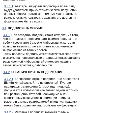
3.3.1.1
. Аватары, неудовлетворяющие правилам,
будут удаляться, при систематическом нарушении
данных правил пользователем ему будет закрыта
возможность использовать аватару, его доступ на
форум может быть закрыт.
3.4
.
ПОДПИСИ НА ФОРУМЕ
3.4.1
. При создании подписи стоит исходить из того,
что этот элемент форума дает возможность дать о
себе и своем авто базовую информацию, которая
позволит вашим коллегам точнее воспринимать
информацию из ваших постов.
Таким образом, подпись может включать в себя текст
и ссылки на персональные страницы пользователя с
расширенной информацией о нем, его машине,
семье, пристрастиях, работе и т.п.
3.4.2
.
ОГРАНИЧЕНИЯ НА СОДЕРЖАНИЕ
3.4.2.1
. Количество строк в подписи – не более трех.
Шрифт читабельный, но не огромный. Пустые
параграфы запрещены (строки идут подряд).
Допускается использование только одной картинки,
при размещении которой необходимо быть
сдержанным в размерах и анимации. Ширина,
высота и размер размещаемой в подписи графики
может быть ограничен настройками конференции.
3.4.2.2
. Реклама в подписях, включая графику,