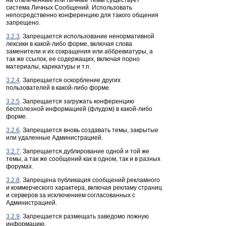
на отвлеченные или личные темы существует
система Личных Сообщений. Использовать
непосредственно конференцию для такого общения
запрещено.
3.2.3
. Запрещается использование ненормативной
лексики в какой-либо форме, включая слова
заменители и их сокращения или аббревиатуры, а
так же ссылок, ее содержащих, включая порно
материалы, карикатуры и т.п.
3.2.4
. Запрещается оскорбление других
пользователей в какой-либо форме.
3.2.5
. Запрещается загружать конференцию
бесполезной информацией (флудом) в какой-либо
форме.
3.2.6
. Запрещается вновь создавать темы, закрытые
или удаленные Администрацией.
3.2.7
. Запрещается дублирование одной и той же
темы, а так же сообщений как в одном, так и в разных
форумах.
3.2.8
. Запрещена публикация сообщений рекламного
и коммерческого характера, включая рекламу страниц
и серверов за исключением согласованных с
Администрацией.
3.2.9
. Запрещается размещать заведомо ложную
информацию.