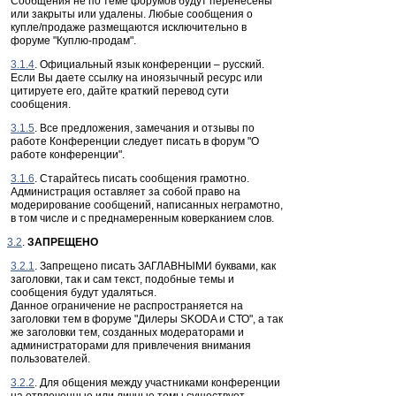
Сообщения не по теме форумов будут перенесены
или закрыты или удалены. Любые сообщения о
купле/продаже размещаются исключительно в
форуме "Куплю-продам".
3.1.4
. Официальный язык конференции – русский.
Если Вы даете ссылку на иноязычный ресурс или
цитируете его, дайте краткий перевод сути
сообщения.
3.1.5
. Все предложения, замечания и отзывы по
работе Конференции следует писать в форум "О
работе конференции".
3.1.6
. Старайтесь писать сообщения грамотно.
Администрация оставляет за собой право на
модерирование сообщений, написанных неграмотно,
в том числе и с преднамеренным коверканием слов.
3.2
.
ЗАПРЕЩЕНО
3.2.1
. Запрещено писать ЗАГЛАВНЫМИ буквами, как
заголовки, так и сам текст, подобные темы и
сообщения будут удаляться.
Данное ограничение не распространяется на
заголовки тем в форуме "Дилеры SKODA и СТО", а так
же заголовки тем, созданных модераторами и
администраторами для привлечения внимания
пользователей.
3.2.2
. Для общения между участниками конференции