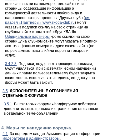
включая ссылки на коммерческие сайты или
страницы содержащие информацию о
коммерческой деятельности любого вида и
направленности, запрещены! Друзья клуба (
см.
раздел «Партнеры» www.skoda-club.ru
) могут
указать в подписи ссылку на свою страницу на
клубном сайте с пометкой «Друг КЛАШ».
Официальные партнеры
кроме ссылки на свою
страницу на клубном сайте могут указать в подписи
два телефонных номера и адрес своего сайта (но
не рекламные тексты и/или перечни товаров и
услуг).
3.4.2.3
. Подписи, неудовлетворяющие правилам,
будут удаляться, при систематическом нарушении
данных правил пользователем ему будет закрыта
возможность использовать подпись, его доступ на
форум может быть закрыт.
3.5
.
ДОПОЛНИТЕЛЬНЫЕ ОГРАНИЧЕНИЯ
ОТДЕЛЬНЫХ ФОРУМОВ
3.5.1
. В некоторых форумах/подфорумах действуют
дополнительные правила и ограничения описанные
в отдельной теме-объявлении.
4. Меры по наведению порядка.
4.1
. За порядком следит Администрация конференции:
модераторы и администраторы
.