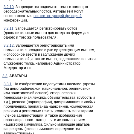
3.2.10
. Запрещается поднимать темы с помощью
бессодержательных постов. Авторы тем могут
воспользоваться
соответствующей функцией
конференции.
3.2.11
. Запрещается регистрировать ботов
(дополнительные имена) для входа на форум для
одного и того же пользователя.
3.2.12
. Запрещается регистрировать имя
пользователя, сходное с уже существующим именем,
и способное ввести в заблуждение других
пользователей, а так же имена, содержащие понятия
служебного толка, например Администратор,
Модератор и т.п.
3.3
.
АВАТАРЫ
3.3.1
. На изображении недопустимы насилие, угрозы
(на демографической, национальной, религиозной
или политической основе), сквернословия
(ненормативная лексика, обзывательства, грубость и
т.д.), разврат (порнография), дискриминация в любых
проявлениях, пропаганда наркотиков, коммерческая
реклама и рекламные тексты, схожесть с аватарами
членов администрации, а также изображения
провокационного толка, в т.ч. с использованием
нацистской символики. Сильно мигающие аватары
запрещены (степень мигания определяется
администрацией).