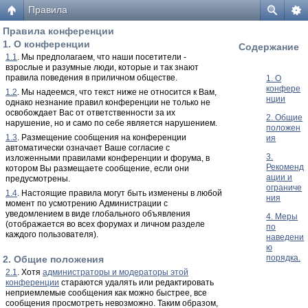
Правила
Правила конференции
1. О конференции
Содержание
1.1
. Мы предполагаем, что наши посетители -
взрослые и разумные люди, которые и так знают
правила поведения в приличном обществе.
1. О
конфере
1.2
. Мы надеемся, что текст ниже не относится к Вам,
нции
однако незнание правил конференции не только не
освобождает Вас от ответственности за их
2. Общие
нарушение, но и само по себе является нарушением.
положен
1.3
. Размещение сообщения на конференции
ия
автоматически означает Ваше согласие с
3.
изложенными правилами конференции и форума, в
Рекоменд
котором Вы размещаете сообщение, если они
ации и
предусмотрены.
ограниче
1.4
. Настоящие правила могут быть изменены в любой
ния
момент по усмотрению Администрации с
уведомлением в виде глобального объявления
4. Меры
(отображается во всех форумах и личном разделе
по
каждого пользователя).
наведени
ю
порядка.
2. Общие положения
2.1
. Хотя
администраторы и модераторы этой
конференции
стараются удалять или редактировать
неприемлемые сообщения как можно быстрее, все
сообщения просмотреть невозможно. Таким образом,