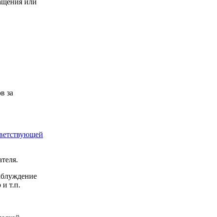
ращения или
в за
тветствующей
ателя.
заблуждение
и т.п.