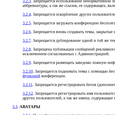
3.2.3
. Запрещается использование ненормативной л
аббревиатуры, а так же ссылок, ее содержащих, вкл
3.2.4
. Запрещается оскорбление других пользовател
3.2.5
. Запрещается загружать конференцию бесполе
3.2.6
. Запрещается вновь создавать темы, закрыты
3.2.7
. Запрещается дублирование одной и той же тем
3.2.8
. Запрещена публикация сообщений рекламного 
исключением согласованных с Администрацией.
3.2.9
. Запрещается размещать заведомо ложную ин
3.2.10
. Запрещается поднимать темы с помощью бес
функцией
конференции.
3.2.11
. Запрещается регистрировать ботов (дополнит
3.2.12
. Запрещается регистрировать имя пользовате
других пользователей, а так же имена, содержащие
3.3
.
АВАТАРЫ