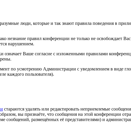
 разумные люди, которые и так знают правила поведения в прил
нако незнание правил конференции не только не освобождает Вас
яется нарушением.
ки означает Ваше согласие с изложенными правилами конференц
трены.
омент по усмотрению Администрации с уведомлением в виде гл
еле каждого пользователя).
ии
стараются удалять или редактировать неприемлемые сообщен
образом, вы признаёте, что сообщения на этой конференции отр
роме сообщений, размещённых её представителями) и администра