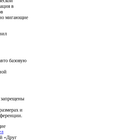
ческой
нация в
ов
ьно мигающие
вил
авто базовую
ной
ы запрещены
размерах и
нференции.
щие
ел
ой «Друг