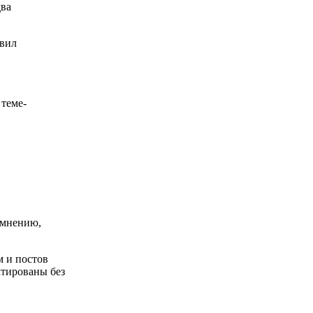
два
авил
теме-
 мнению,
м и постов
ктированы без