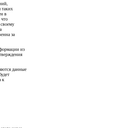
ний,
 таких
ен в
 что
 своему
а
енна за
нформации из
дтверждения
няются данные
будет
 к