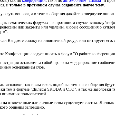
росы) как по
конференции
, так и по
автомобилям "Шкода"
и пров
лся, и
только в противном случае создавайте новую тему
.
ную суть вопроса, а в теле сообщения давайте развернутое описа
ющих тематических форумах – в противном случае используйте ф
еренесены или закрыты или удалены. Любые сообщения о купле
ам".
сли Вы даете ссылку на иноязычный ресурс или цитируете его, 
оте Конференции следует писать в форум "О работе конференции
инистрация оставляет за собой право на модерирование сообщен
ренным коверканием слов.
заголовки, так и сам текст, подобные темы и сообщения будут 
овки тем в форуме "Дилеры SKODA и СТО", а так же заголовки т
 внимания пользователей.
и на отвлеченные или личные темы существует система Личных
кого общения запрещено.