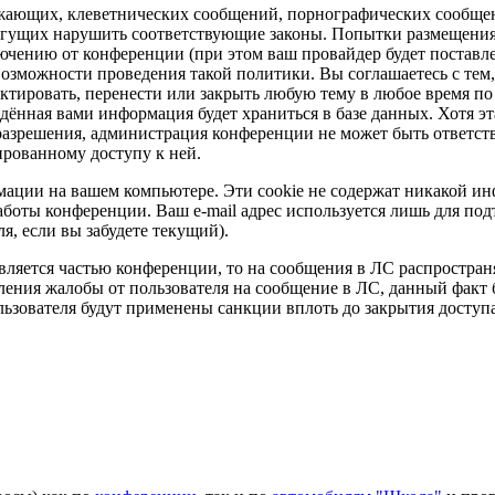
рожающих, клеветнических сообщений, порнографических сообще
огущих нарушить соответствующие законы. Попытки размещения
чению от конференции (при этом ваш провайдер будет поставл
 возможности проведения такой политики. Вы соглашаетесь с тем,
ктировать, перенести или закрыть любую тему в любое время по
едённая вами информация будет храниться в базе данных. Хотя эт
разрешения, администрация конференции не может быть ответств
ированному доступу к ней.
рмации на вашем компьютере. Эти cookie не содержат никакой и
аботы конференции. Ваш e-mail адрес используется лишь для по
я, если вы забудете текущий).
вляется частью конференции, то на сообщения в ЛС распростра
ления жалобы от пользователя на сообщение в ЛС, данный факт 
ьзователя будут применены санкции вплоть до закрытия доступа