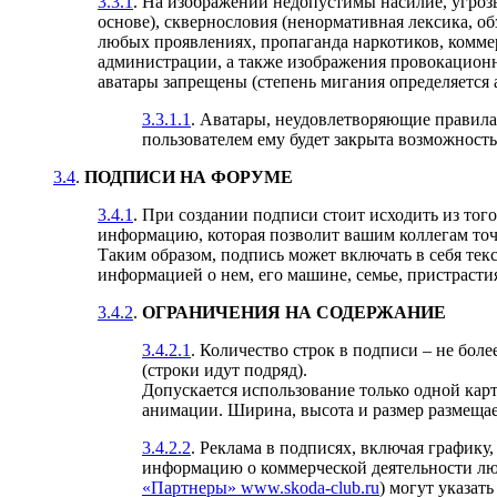
3.3.1
. На изображении недопустимы насилие, угроз
основе), сквернословия (ненормативная лексика, обз
любых проявлениях, пропаганда наркотиков, коммер
администрации, а также изображения провокационн
аватары запрещены (степень мигания определяется
3.3.1.1
. Аватары, неудовлетворяющие правила
пользователем ему будет закрыта возможность 
3.4
.
ПОДПИСИ НА ФОРУМЕ
3.4.1
. При создании подписи стоит исходить из того
информацию, которая позволит вашим коллегам то
Таким образом, подпись может включать в себя тек
информацией о нем, его машине, семье, пристрастиях
3.4.2
.
ОГРАНИЧЕНИЯ НА СОДЕРЖАНИЕ
3.4.2.1
. Количество строк в подписи – не бо
(строки идут подряд).
Допускается использование только одной кар
анимации. Ширина, высота и размер размеща
3.4.2.2
. Реклама в подписях, включая график
информацию о коммерческой деятельности люб
«Партнеры» www.skoda-club.ru
) могут указат