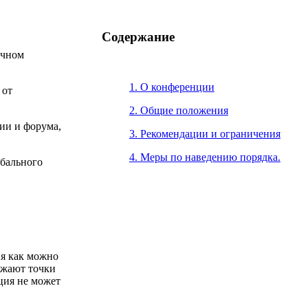
Содержание
ичном
1. О конференции
 от
2. Общие положения
ии и форума,
3. Рекомендации и ограничения
4. Меры по наведению порядка.
обального
ия как можно
ажают точки
ция не может