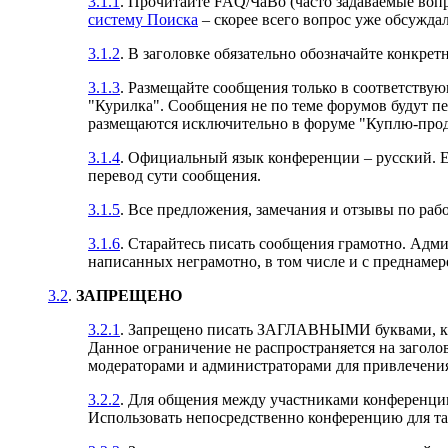
3.1.1
. Прочитайте FAQ/ЧаВо (часто задаваемые воп
систему Поиска
– скорее всего вопрос уже обсужда
3.1.2
. В заголовке обязательно обозначайте конкрет
3.1.3
. Размещайте сообщения только в соответству
"Курилка". Сообщения не по теме форумов будут п
размещаются исключительно в форуме "Куплю-прод
3.1.4
. Официальный язык конференции – русский. Е
перевод сути сообщения.
3.1.5
. Все предложения, замечания и отзывы по раб
3.1.6
. Старайтесь писать сообщения грамотно. Адм
написанных неграмотно, в том числе и с преднаме
3.2
.
ЗАПРЕЩЕНО
3.2.1
. Запрещено писать ЗАГЛАВНЫМИ буквами, как 
Данное ограничение не распространяется на загол
модераторами и администраторами для привлечения
3.2.2
. Для общения между участниками конференци
Использовать непосредственно конференцию для та