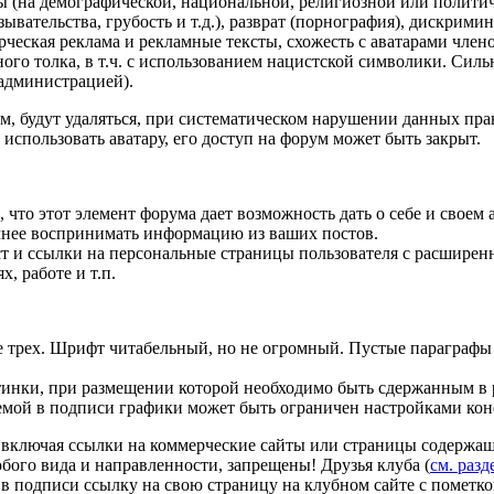
ы (на демографической, национальной, религиозной или полити
ывательства, грубость и т.д.), разврат (порнография), дискрими
ческая реклама и рекламные тексты, схожесть с аватарами член
ого толка, в т.ч. с использованием нацистской символики. Сил
 администрацией).
м, будут удаляться, при систематическом нарушении данных пра
использовать аватару, его доступ на форум может быть закрыт.
, что этот элемент форума дает возможность дать о себе и своем 
чнее воспринимать информацию из ваших постов.
ст и ссылки на персональные страницы пользователя с расширен
, работе и т.п.
лее трех. Шрифт читабельный, но не огромный. Пустые параграф
тинки, при размещении которой необходимо быть сдержанным в 
емой в подписи графики может быть ограничен настройками ко
у, включая ссылки на коммерческие сайты или страницы содержа
ого вида и направленности, запрещены! Друзья клуба (
см. разд
ь в подписи ссылку на свою страницу на клубном сайте с пометк