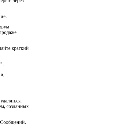
ерьте через
ние.
орум
/продаже
дайте краткий
".
ий,
удаляться.
ем, созданных
 Сообщений.