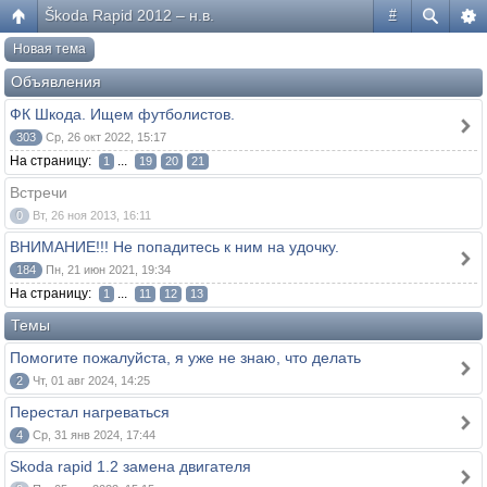
Škoda Rapid 2012 – н.в.
#
Новая тема
Объявления
ФК Шкода. Ищем футболистов.
303
Ср, 26 окт 2022, 15:17
На страницу:
...
1
19
20
21
Встречи
0
Вт, 26 ноя 2013, 16:11
ВНИМАНИЕ!!! Не попадитесь к ним на удочку.
184
Пн, 21 июн 2021, 19:34
На страницу:
...
1
11
12
13
Темы
Помогите пожалуйста, я уже не знаю, что делать
2
Чт, 01 авг 2024, 14:25
Перестал нагреваться
4
Ср, 31 янв 2024, 17:44
Skoda rapid 1.2 замена двигателя