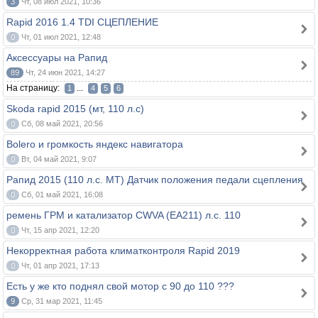
3
Чт, 08 июл 2021, 10:36
Rapid 2016 1.4 TDI СЦЕПЛЕНИЕ
0
Чт, 01 июл 2021, 12:48
Аксессуары на Рапид
89
Чт, 24 июн 2021, 14:27
На страницу:
...
1
4
5
6
Skoda rapid 2015 (мт, 110 л.с)
0
Сб, 08 май 2021, 20:56
Bolero и громкость яндекс навигатора
0
Вт, 04 май 2021, 9:07
Рапид 2015 (110 л.с. МТ) Датчик положения педали сцепления
0
Сб, 01 май 2021, 16:08
ремень ГРМ и катализатор CWVA (EA211) л.с. 110
0
Чт, 15 апр 2021, 12:20
Некорректная работа климатконтроля Rapid 2019
0
Чт, 01 апр 2021, 17:13
Есть у же кто поднял свой мотор с 90 до 110 ???
9
Ср, 31 мар 2021, 11:45