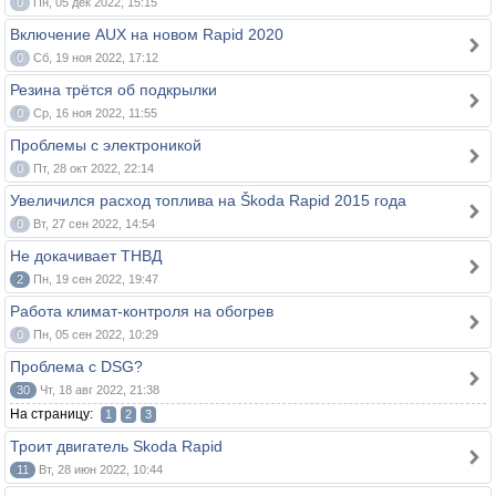
0
Пн, 05 дек 2022, 15:15
Включение AUX на новом Rapid 2020
0
Сб, 19 ноя 2022, 17:12
Резина трётся об подкрылки
0
Ср, 16 ноя 2022, 11:55
Проблемы с электроникой
0
Пт, 28 окт 2022, 22:14
Увеличился расход топлива на Škoda Rapid 2015 года
0
Вт, 27 сен 2022, 14:54
Не докачивает ТНВД
2
Пн, 19 сен 2022, 19:47
Работа климат-контроля на обогрев
0
Пн, 05 сен 2022, 10:29
Проблема с DSG?
30
Чт, 18 авг 2022, 21:38
На страницу:
1
2
3
Троит двигатель Skoda Rapid
11
Вт, 28 июн 2022, 10:44