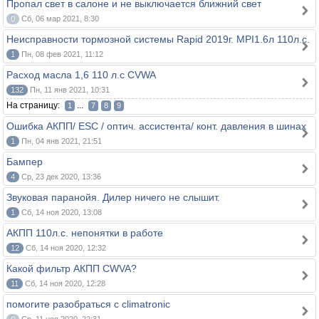
Пропал свет в салоне и не выключается ближний свет
0
Сб, 06 мар 2021, 8:30
Неисправности тормозной системы Rapid 2019г. MPI1.6л 110л.с.
1
Пн, 08 фев 2021, 11:12
Расход масла 1,6 110 л.с CVWA
132
Пн, 11 янв 2021, 10:31
На страницу:
...
1
7
8
9
Ошибка АКПП/ ESC / оптич. ассистента/ конт. давления в шинах
1
Пн, 04 янв 2021, 21:51
Бампер
4
Ср, 23 дек 2020, 13:36
Звуковая паранойя. Дилер ничего не слышит.
1
Сб, 14 ноя 2020, 13:08
АКПП 110л.с. непонятки в работе
12
Сб, 14 ноя 2020, 12:32
Какой фильтр АКПП CWVA?
11
Сб, 14 ноя 2020, 12:28
помогите разобраться с climatronic