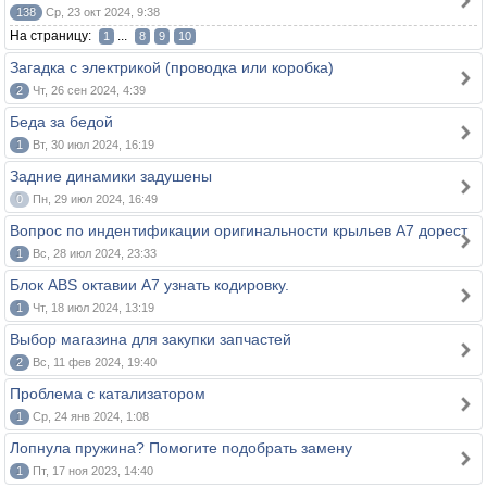
138
Ср, 23 окт 2024, 9:38
На страницу:
...
1
8
9
10
Загадка с электрикой (проводка или коробка)
2
Чт, 26 сен 2024, 4:39
Беда за бедой
1
Вт, 30 июл 2024, 16:19
Задние динамики задушены
0
Пн, 29 июл 2024, 16:49
Вопрос по индентификации оригинальности крыльев А7 дорест
1
Вс, 28 июл 2024, 23:33
Блок АВS октавии А7 узнать кодировку.
1
Чт, 18 июл 2024, 13:19
Выбор магазина для закупки запчастей
2
Вс, 11 фев 2024, 19:40
Проблема с катализатором
1
Ср, 24 янв 2024, 1:08
Лопнула пружина? Помогите подобрать замену
1
Пт, 17 ноя 2023, 14:40