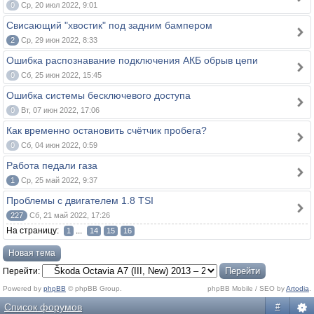
0
Ср, 20 июл 2022, 9:01
Свисающий "хвостик" под задним бампером
2
Ср, 29 июн 2022, 8:33
Ошибка распознавание подключения АКБ обрыв цепи
0
Сб, 25 июн 2022, 15:45
Ошибка системы бесключевого доступа
0
Вт, 07 июн 2022, 17:06
Как временно остановить счётчик пробега?
0
Сб, 04 июн 2022, 0:59
Работа педали газа
1
Ср, 25 май 2022, 9:37
Проблемы c двигателем 1.8 TSI
227
Сб, 21 май 2022, 17:26
На страницу:
...
1
14
15
16
Новая тема
Перейти:
Powered by
phpBB
© phpBB Group.
phpBB Mobile / SEO by
Artodia
.
Список форумов
#