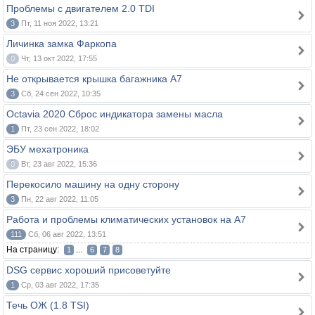
Проблемы с двигателем 2.0 TDI
3
Пт, 11 ноя 2022, 13:21
Личинка замка Фаркопа
0
Чт, 13 окт 2022, 17:55
Не открывается крышка багажника А7
3
Сб, 24 сен 2022, 10:35
Octavia 2020 Сброс индикатора замены масла
1
Пт, 23 сен 2022, 18:02
ЭБУ мехатроника
0
Вт, 23 авг 2022, 15:36
Перекосило машину на одну сторону
3
Пн, 22 авг 2022, 11:05
Работа и проблемы климатических установок на А7
111
Сб, 06 авг 2022, 13:51
На страницу:
...
1
6
7
8
DSG сервис хороший присоветуйте
1
Ср, 03 авг 2022, 17:35
Течь ОЖ (1.8 TSI)