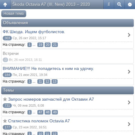
Škoda Octavia A7 (III, New) 2013 – 2020
#
Новая тема
Объявления
ФК Шкода. Ищем футболистов.
303
Ср, 26 окт 2022, 15:17
На страницу:
...
1
19
20
21
Встречи
0
Вт, 26 ноя 2013, 16:11
ВНИМАНИЕ!!! Не попадитесь к ним на удочку.
184
Пн, 21 июн 2021, 19:34
На страницу:
...
1
11
12
13
Темы
Запрос номеров запчастей для Октавии А7
731
Чт, 09 янв 2025, 6:08
На страницу:
...
1
47
48
49
Статистика поломок Octavia A7
177
Ср, 23 ноя 2022, 16:51
На страницу:
...
1
10
11
12