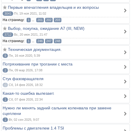
Первые впечатления владельцев и их вопросы
3041
Пт, 19 ноя 2021, 11:02
На страницу:
...
1
201
202
203
Выбор, покупка, ожидание A7 (III, NEW)
3712
Вс, 20 июн 2021, 21:47
На страницу:
...
1
246
247
248
Техническая документация.
9
Пн, 16 ноя 2020, 5:39
Потряхивание при трогании с места
2
Пн, 09 мар 2026, 17:08
Стук фазовращателя
0
Сб, 14 фев 2026, 18:32
Какая-то ошибка вылезает.
1
Сб, 07 фев 2026, 22:34
Нужно ли менять задний сальник коленвала при замене
сцеплени
1
Вт, 02 сен 2025, 9:07
Проблемы с двигателем 1.4 TSI