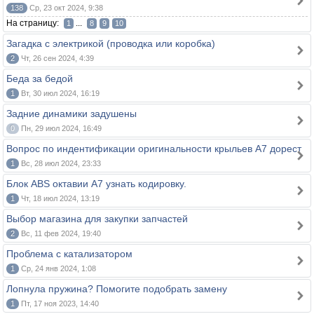
138
Ср, 23 окт 2024, 9:38
На страницу:
...
1
8
9
10
Загадка с электрикой (проводка или коробка)
2
Чт, 26 сен 2024, 4:39
Беда за бедой
1
Вт, 30 июл 2024, 16:19
Задние динамики задушены
0
Пн, 29 июл 2024, 16:49
Вопрос по индентификации оригинальности крыльев А7 дорест
1
Вс, 28 июл 2024, 23:33
Блок АВS октавии А7 узнать кодировку.
1
Чт, 18 июл 2024, 13:19
Выбор магазина для закупки запчастей
2
Вс, 11 фев 2024, 19:40
Проблема с катализатором
1
Ср, 24 янв 2024, 1:08
Лопнула пружина? Помогите подобрать замену
1
Пт, 17 ноя 2023, 14:40