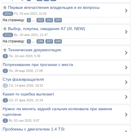
Первые впечатления владельцев и их вопросы
3041
Пт, 19 ноя 2021, 11:02
На страницу:
...
1
201
202
203
Выбор, покупка, ожидание A7 (III, NEW)
3712
Вс, 20 июн 2021, 21:47
На страницу:
...
1
246
247
248
Техническая документация.
9
Пн, 16 ноя 2020, 5:39
Потряхивание при трогании с места
2
Пн, 09 мар 2026, 17:08
Стук фазовращателя
0
Сб, 14 фев 2026, 18:32
Какая-то ошибка вылезает.
1
Сб, 07 фев 2026, 22:34
Нужно ли менять задний сальник коленвала при замене
сцеплени
1
Вт, 02 сен 2025, 9:07
Проблемы с двигателем 1.4 TSI