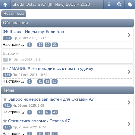
Škoda Octavia A7 (III, New) 2013 – 2020
#
Новая тема
Объявления
ФК Шкода. Ищем футболистов.
303
Ср, 26 окт 2022, 15:17
На страницу:
...
1
19
20
21
Встречи
0
Вт, 26 ноя 2013, 16:11
ВНИМАНИЕ!!! Не попадитесь к ним на удочку.
184
Пн, 21 июн 2021, 19:34
На страницу:
...
1
11
12
13
Темы
Запрос номеров запчастей для Октавии А7
731
Чт, 09 янв 2025, 6:08
На страницу:
...
1
47
48
49
Статистика поломок Octavia A7
177
Ср, 23 ноя 2022, 16:51
На страницу:
...
1
10
11
12