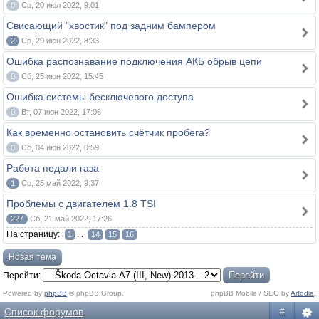
0
Ср, 20 июл 2022, 9:01
Свисающий "хвостик" под задним бампером
2
Ср, 29 июн 2022, 8:33
Ошибка распознавание подключения АКБ обрыв цепи
0
Сб, 25 июн 2022, 15:45
Ошибка системы бесключевого доступа
0
Вт, 07 июн 2022, 17:06
Как временно остановить счётчик пробега?
0
Сб, 04 июн 2022, 0:59
Работа педали газа
1
Ср, 25 май 2022, 9:37
Проблемы c двигателем 1.8 TSI
227
Сб, 21 май 2022, 17:26
На страницу:
...
1
14
15
16
Новая тема
Перейти:
Powered by
phpBB
© phpBB Group.
phpBB Mobile / SEO by
Artodia
.
Список форумов
#