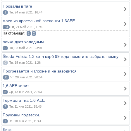
Провалы в тяге
1
Пн, 24 май 2021, 16:44
масо из дросельной заслонки 1,6АЕЕ
24
Пт, 21 май 2021, 11:49
На страницу:
1
2
печка дует холодным
5
Пн, 03 май 2021, 23:01
Škoda Felicia 1.3 хетч карб 99 года помогите выбрать помпу
0
Пн, 15 мар 2021, 1:26
Прогревается и глохне и не заводится
11
Чт, 28 янв 2021, 20:54
1,6 AEE кипит...
5
Ср, 13 янв 2021, 22:03
Термастат на 1,6 AEE
7
Пн, 11 янв 2021, 15:48
Пружины подвески.
7
Вс, 10 янв 2021, 11:41
Диск