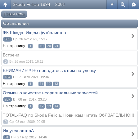
Škoda Felicia 1994 – 2001
#
Новая тема
Объявления
ФК Шкода. Ищем футболистов.
303
Ср, 26 окт 2022, 15:17
На страницу:
...
1
19
20
21
Встречи
0
Вт, 26 ноя 2013, 16:11
ВНИМАНИЕ!!! Не попадитесь к ним на удочку.
184
Пн, 21 июн 2021, 19:34
На страницу:
...
1
11
12
13
Отзывы о качестве неоригинальных запчастей
207
Вт, 08 авг 2017, 23:20
На страницу:
...
1
12
13
14
TOTAL-FAQ по Skoda Felicia. Новичкам читать ОбЯЗАТЕЛЬНО!!!
0
Ср, 03 июн 2009, 20:05
Ищутся авторА
31
Пн, 27 мар 2017, 14:46