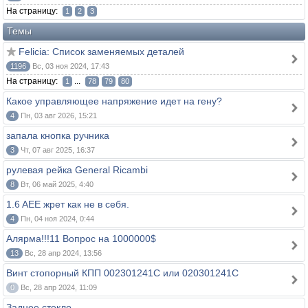
На страницу:
1
2
3
Темы
Felicia: Список заменяемых деталей
1196
Вс, 03 ноя 2024, 17:43
На страницу:
...
1
78
79
80
Какое управляющее напряжение идет на гену?
4
Пн, 03 авг 2026, 15:21
запала кнопка ручника
3
Чт, 07 авг 2025, 16:37
рулевая рейка General Ricambi
8
Вт, 06 май 2025, 4:40
1.6 AEE жрет как не в себя.
4
Пн, 04 ноя 2024, 0:44
Алярма!!!11 Вопрос на 1000000$
13
Вс, 28 апр 2024, 13:56
Винт стопорный КПП 002301241C или 020301241C
0
Вс, 28 апр 2024, 11:09
Заднее стекло.