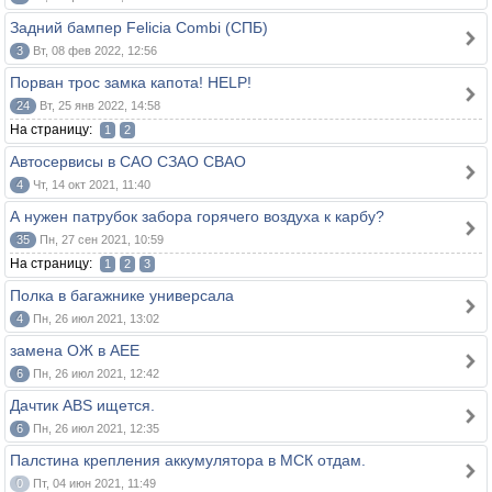
Задний бампер Felicia Combi (СПБ)
3
Вт, 08 фев 2022, 12:56
Порван трос замка капота! HELP!
24
Вт, 25 янв 2022, 14:58
На страницу:
1
2
Автосервисы в САО СЗАО СВАО
4
Чт, 14 окт 2021, 11:40
А нужен патрубок забора горячего воздуха к карбу?
35
Пн, 27 сен 2021, 10:59
На страницу:
1
2
3
Полка в багажнике универсала
4
Пн, 26 июл 2021, 13:02
замена ОЖ в АЕЕ
6
Пн, 26 июл 2021, 12:42
Дачтик ABS ищется.
6
Пн, 26 июл 2021, 12:35
Палстина крепления аккумулятора в МСК отдам.
0
Пт, 04 июн 2021, 11:49