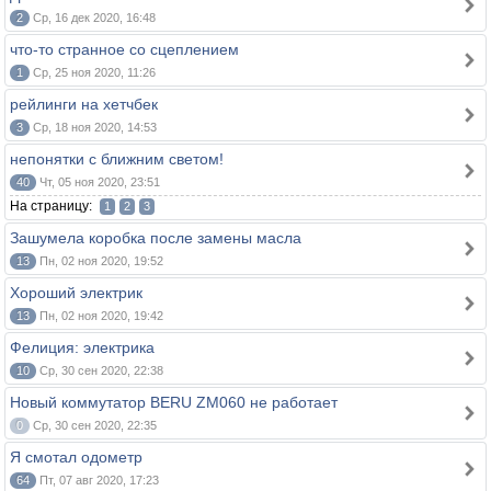
2
Ср, 16 дек 2020, 16:48
что-то странное со сцеплением
1
Ср, 25 ноя 2020, 11:26
рейлинги на хетчбек
3
Ср, 18 ноя 2020, 14:53
непонятки с ближним светом!
40
Чт, 05 ноя 2020, 23:51
На страницу:
1
2
3
Зашумела коробка после замены масла
13
Пн, 02 ноя 2020, 19:52
Хороший электрик
13
Пн, 02 ноя 2020, 19:42
Фелиция: электрика
10
Ср, 30 сен 2020, 22:38
Новый коммутатор BERU ZM060 не работает
0
Ср, 30 сен 2020, 22:35
Я смотал одометр
64
Пт, 07 авг 2020, 17:23