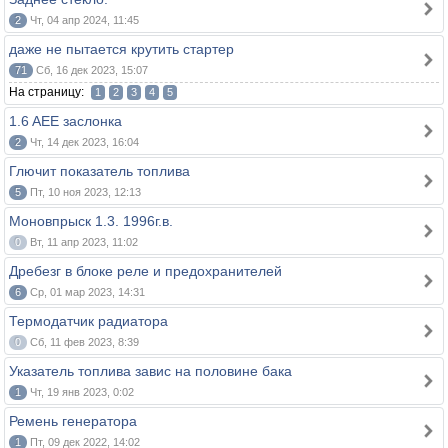
2
Чт, 04 апр 2024, 11:45
даже не пытается крутить стартер
71
Сб, 16 дек 2023, 15:07
На страницу:
1
2
3
4
5
1.6 AEE заслонка
2
Чт, 14 дек 2023, 16:04
Глючит показатель топлива
5
Пт, 10 ноя 2023, 12:13
Моновпрыск 1.3. 1996г.в.
0
Вт, 11 апр 2023, 11:02
Дребезг в блоке реле и предохранителей
6
Ср, 01 мар 2023, 14:31
Термодатчик радиатора
0
Сб, 11 фев 2023, 8:39
Указатель топлива завис на половине бака
1
Чт, 19 янв 2023, 0:02
Ремень генератора
1
Пт, 09 дек 2022, 14:02