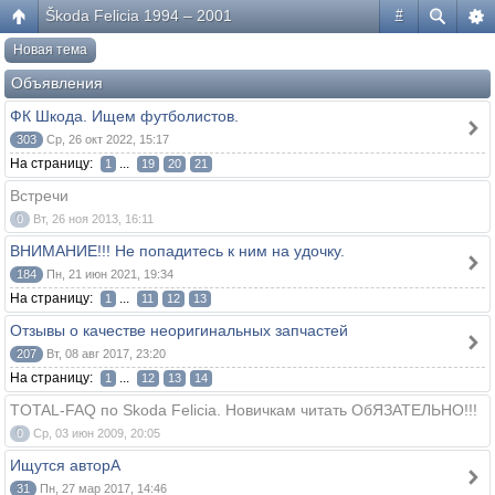
Škoda Felicia 1994 – 2001
#
Новая тема
Объявления
ФК Шкода. Ищем футболистов.
303
Ср, 26 окт 2022, 15:17
На страницу:
...
1
19
20
21
Встречи
0
Вт, 26 ноя 2013, 16:11
ВНИМАНИЕ!!! Не попадитесь к ним на удочку.
184
Пн, 21 июн 2021, 19:34
На страницу:
...
1
11
12
13
Отзывы о качестве неоригинальных запчастей
207
Вт, 08 авг 2017, 23:20
На страницу:
...
1
12
13
14
TOTAL-FAQ по Skoda Felicia. Новичкам читать ОбЯЗАТЕЛЬНО!!!
0
Ср, 03 июн 2009, 20:05
Ищутся авторА
31
Пн, 27 мар 2017, 14:46