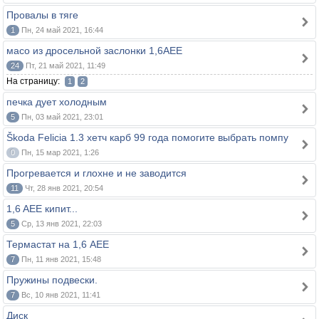
Провалы в тяге
1
Пн, 24 май 2021, 16:44
масо из дросельной заслонки 1,6АЕЕ
24
Пт, 21 май 2021, 11:49
На страницу:
1
2
печка дует холодным
5
Пн, 03 май 2021, 23:01
Škoda Felicia 1.3 хетч карб 99 года помогите выбрать помпу
0
Пн, 15 мар 2021, 1:26
Прогревается и глохне и не заводится
11
Чт, 28 янв 2021, 20:54
1,6 AEE кипит...
5
Ср, 13 янв 2021, 22:03
Термастат на 1,6 AEE
7
Пн, 11 янв 2021, 15:48
Пружины подвески.
7
Вс, 10 янв 2021, 11:41
Диск