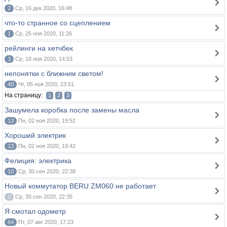
2
Ср, 16 дек 2020, 16:48
что-то странное со сцеплением
1
Ср, 25 ноя 2020, 11:26
рейлинги на хетчбек
3
Ср, 18 ноя 2020, 14:53
непонятки с ближним светом!
40
Чт, 05 ноя 2020, 23:51
На страницу:
1
2
3
Зашумела коробка после замены масла
13
Пн, 02 ноя 2020, 19:52
Хороший электрик
13
Пн, 02 ноя 2020, 19:42
Фелиция: электрика
10
Ср, 30 сен 2020, 22:38
Новый коммутатор BERU ZM060 не работает
0
Ср, 30 сен 2020, 22:35
Я смотал одометр
64
Пт, 07 авг 2020, 17:23