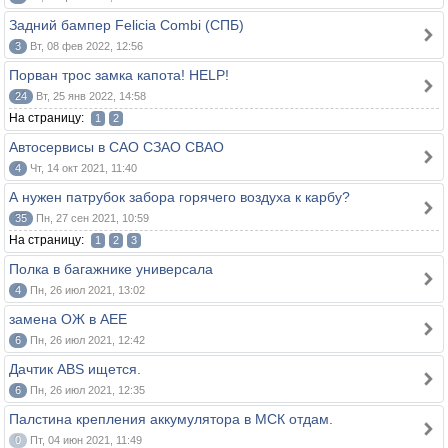
Задний бампер Felicia Combi (СПБ)
3
Вт, 08 фев 2022, 12:56
Порван трос замка капота! HELP!
24
Вт, 25 янв 2022, 14:58
На страницу:
1
2
Автосервисы в САО СЗАО СВАО
4
Чт, 14 окт 2021, 11:40
А нужен патрубок забора горячего воздуха к карбу?
35
Пн, 27 сен 2021, 10:59
На страницу:
1
2
3
Полка в багажнике универсала
4
Пн, 26 июл 2021, 13:02
замена ОЖ в АЕЕ
6
Пн, 26 июл 2021, 12:42
Дачтик ABS ищется.
6
Пн, 26 июл 2021, 12:35
Палстина крепления аккумулятора в МСК отдам.
0
Пт, 04 июн 2021, 11:49