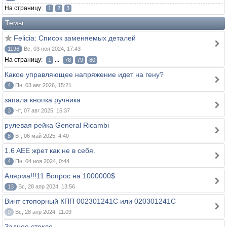
На страницу:
1
2
3
Темы
Felicia: Список заменяемых деталей
1196
Вс, 03 ноя 2024, 17:43
На страницу:
...
1
78
79
80
Какое управляющее напряжение идет на гену?
4
Пн, 03 авг 2026, 15:21
запала кнопка ручника
3
Чт, 07 авг 2025, 16:37
рулевая рейка General Ricambi
8
Вт, 06 май 2025, 4:40
1.6 AEE жрет как не в себя.
4
Пн, 04 ноя 2024, 0:44
Алярма!!!11 Вопрос на 1000000$
13
Вс, 28 апр 2024, 13:56
Винт стопорный КПП 002301241C или 020301241C
0
Вс, 28 апр 2024, 11:09
Заднее стекло.