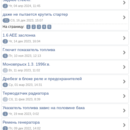
2
Чт, 04 апр 2024, 11:45
даже не пытается крутить стартер
71
Сб, 16 дек 2023, 15:07
На страницу:
1
2
3
4
5
1.6 AEE заслонка
2
Чт, 14 дек 2023, 16:04
Глючит показатель топлива
5
Пт, 10 ноя 2023, 12:13
Моновпрыск 1.3. 1996г.в.
0
Вт, 11 апр 2023, 11:02
Дребезг в блоке реле и предохранителей
6
Ср, 01 мар 2023, 14:31
Термодатчик радиатора
0
Сб, 11 фев 2023, 8:39
Указатель топлива завис на половине бака
1
Чт, 19 янв 2023, 0:02
Ремень генератора
1
Пт, 09 дек 2022, 14:02