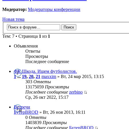
Модератор:
Модераторы конференции
Новая тема
Тем: 7 • Страница
1
из
1
Объявления
Ответы
Просмотры
Последнее сообщение
ФК Шкода. Ищем футболистов.
1
...
19
,
20
,
21
maxxim
» Вт, 24 мар 2015, 13:15
303
Ответы
13175059
Просмотры
Последнее сообщение
zerbino
Ср, 26 окт 2022, 15:17
Встречи
БутерBROD
» Вт, 26 ноя 2013, 16:11
0
Ответы
1403839
Просмотры
Последнее сообщение
БутерBROD