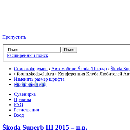
Пропустить
Расширенный поиск
Список форумов
‹
Автомобили Škoda (Шкода)
‹
Škoda Supe
• forum.skoda-club.ru • Конференция Клуба Любителей А
Изменить размер шрифта
Мобильный вид
Сувенирка
Правила
FAQ
Регистрация
Вход
Škoda Superb III 2015 – н.в.