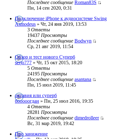
Последнее сообщение
Roman83S
Пн, 14 сен 2020, 0:31
Подключение iPhone к аудиосистеме Swing
Asmodeus
» Чт, 24 янв 2019, 13:53
3
Ответы
19437
Просмотры
Последнее сообщение
Bodwyn
Ср, 21 авг 2019, 11:54
Обзор и тест нового Суперб
serjo777
» Чт, 15 окт 2015, 18:20
5
Ответы
24195
Просмотры
Последнее сообщение
asantana
Пн, 15 июл 2019, 11:45
октавия или суперб
бооооогдан
» Пн, 25 июл 2016, 19:35
4
Ответы
28281
Просмотры
Последнее сообщение
dimedrolleer
Вс, 31 мар 2019, 19:42
Про занижение