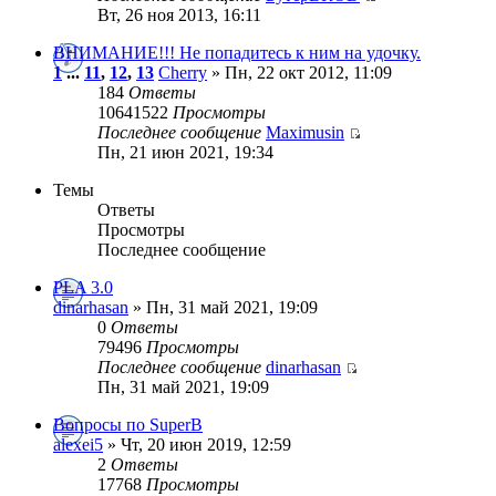
Вт, 26 ноя 2013, 16:11
ВНИМАНИЕ!!! Не попадитесь к ним на удочку.
1
...
11
,
12
,
13
Cherry
» Пн, 22 окт 2012, 11:09
184
Ответы
10641522
Просмотры
Последнее сообщение
Maximusin
Пн, 21 июн 2021, 19:34
Темы
Ответы
Просмотры
Последнее сообщение
PLA 3.0
dinarhasan
» Пн, 31 май 2021, 19:09
0
Ответы
79496
Просмотры
Последнее сообщение
dinarhasan
Пн, 31 май 2021, 19:09
Вопросы по SuperB
alexei5
» Чт, 20 июн 2019, 12:59
2
Ответы
17768
Просмотры