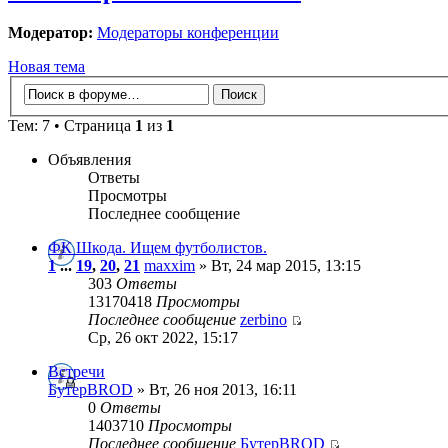
Модератор:
Модераторы конференции
Новая тема
Тем: 7 • Страница
1
из
1
Объявления
Ответы
Просмотры
Последнее сообщение
ФК Шкода. Ищем футболистов.
1
...
19
,
20
,
21
maxxim
» Вт, 24 мар 2015, 13:15
303
Ответы
13170418
Просмотры
Последнее сообщение
zerbino
Ср, 26 окт 2022, 15:17
Встречи
БутерBROD
» Вт, 26 ноя 2013, 16:11
0
Ответы
1403710
Просмотры
Последнее сообщение
БутерBROD