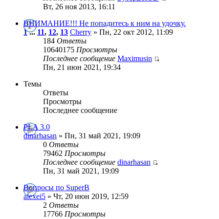
Вт, 26 ноя 2013, 16:11
ВНИМАНИЕ!!! Не попадитесь к ним на удочку.
1
...
11
,
12
,
13
Cherry
» Пн, 22 окт 2012, 11:09
184
Ответы
10640175
Просмотры
Последнее сообщение
Maximusin
Пн, 21 июн 2021, 19:34
Темы
Ответы
Просмотры
Последнее сообщение
PLA 3.0
dinarhasan
» Пн, 31 май 2021, 19:09
0
Ответы
79462
Просмотры
Последнее сообщение
dinarhasan
Пн, 31 май 2021, 19:09
Вопросы по SuperB
alexei5
» Чт, 20 июн 2019, 12:59
2
Ответы
17766
Просмотры