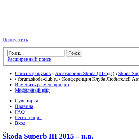
Пропустить
Расширенный поиск
Список форумов
‹
Автомобили Škoda (Шкода)
‹
Škoda Supe
• forum.skoda-club.ru • Конференция Клуба Любителей А
Изменить размер шрифта
Мобильный вид
Сувенирка
Правила
FAQ
Регистрация
Вход
Škoda Superb III 2015 – н.в.