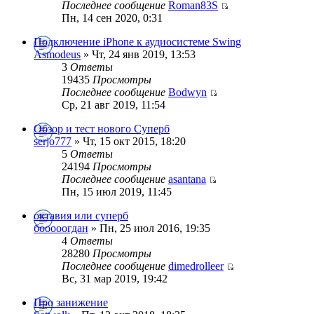
Последнее сообщение
Roman83S
Пн, 14 сен 2020, 0:31
Подключение iPhone к аудиосистеме Swing
Asmodeus
» Чт, 24 янв 2019, 13:53
3
Ответы
19435
Просмотры
Последнее сообщение
Bodwyn
Ср, 21 авг 2019, 11:54
Обзор и тест нового Суперб
serjo777
» Чт, 15 окт 2015, 18:20
5
Ответы
24194
Просмотры
Последнее сообщение
asantana
Пн, 15 июл 2019, 11:45
октавия или суперб
бооооогдан
» Пн, 25 июл 2016, 19:35
4
Ответы
28280
Просмотры
Последнее сообщение
dimedrolleer
Вс, 31 мар 2019, 19:42
Про занижение