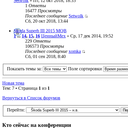
Setwolk
» Пт, 12 окт 2018, 18:35
1
Ответы
16477
Просмотры
Последнее сообщение
Setwolk
Сб, 20 окт 2018, 13:44
Skoda Superb III 2015 MQB
1
...
14
,
15
,
16
ЦенныйМех
» Ср, 17 дек 2014, 19:52
229
Ответы
106573
Просмотры
Последнее сообщение
xomka
Сб, 01 сен 2018, 8:40
Показать темы за:
Поле сортировки
Новая тема
Тем: 7 • Страница
1
из
1
Вернуться в Список форумов
Перейти:
Кто сейчас на конференции