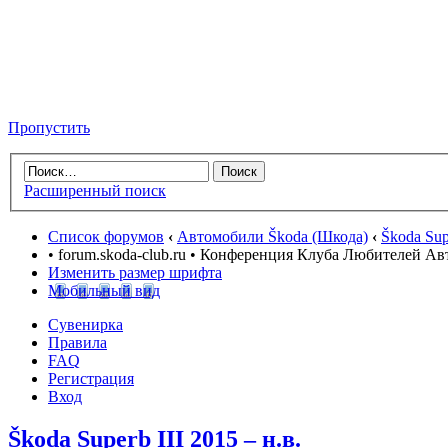
Пропустить
Расширенный поиск
Список форумов
‹
Автомобили Škoda (Шкода)
‹
Škoda Supe
• forum.skoda-club.ru • Конференция Клуба Любителей А
Изменить размер шрифта
Мобильный вид
Сувенирка
Правила
FAQ
Регистрация
Вход
Škoda Superb III 2015 – н.в.