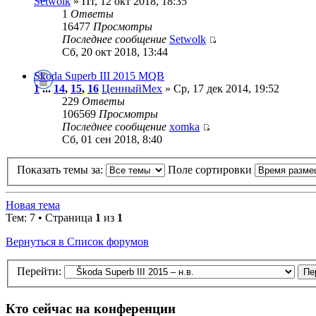
Setwolk
» Пт, 12 окт 2018, 18:35
1
Ответы
16477
Просмотры
Последнее сообщение
Setwolk
Сб, 20 окт 2018, 13:44
Skoda Superb III 2015 MQB
1
...
14
,
15
,
16
ЦенныйМех
» Ср, 17 дек 2014, 19:52
229
Ответы
106569
Просмотры
Последнее сообщение
xomka
Сб, 01 сен 2018, 8:40
Показать темы за:
Поле сортировки
Новая тема
Тем: 7 • Страница
1
из
1
Вернуться в Список форумов
Перейти:
Кто сейчас на конференции