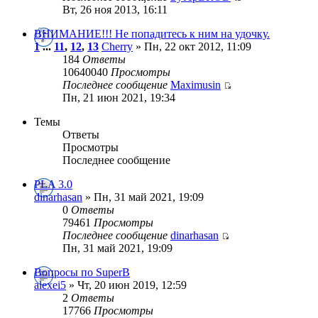
Вт, 26 ноя 2013, 16:11
ВНИМАНИЕ!!! Не попадитесь к ним на удочку.
1
...
11
,
12
,
13
Cherry
» Пн, 22 окт 2012, 11:09
184
Ответы
10640040
Просмотры
Последнее сообщение
Maximusin
Пн, 21 июн 2021, 19:34
Темы
Ответы
Просмотры
Последнее сообщение
PLA 3.0
dinarhasan
» Пн, 31 май 2021, 19:09
0
Ответы
79461
Просмотры
Последнее сообщение
dinarhasan
Пн, 31 май 2021, 19:09
Вопросы по SuperB
alexei5
» Чт, 20 июн 2019, 12:59
2
Ответы
17766
Просмотры