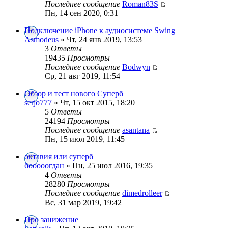
Последнее сообщение
Roman83S
Пн, 14 сен 2020, 0:31
Подключение iPhone к аудиосистеме Swing
Asmodeus
» Чт, 24 янв 2019, 13:53
3
Ответы
19435
Просмотры
Последнее сообщение
Bodwyn
Ср, 21 авг 2019, 11:54
Обзор и тест нового Суперб
serjo777
» Чт, 15 окт 2015, 18:20
5
Ответы
24194
Просмотры
Последнее сообщение
asantana
Пн, 15 июл 2019, 11:45
октавия или суперб
бооооогдан
» Пн, 25 июл 2016, 19:35
4
Ответы
28280
Просмотры
Последнее сообщение
dimedrolleer
Вс, 31 мар 2019, 19:42
Про занижение