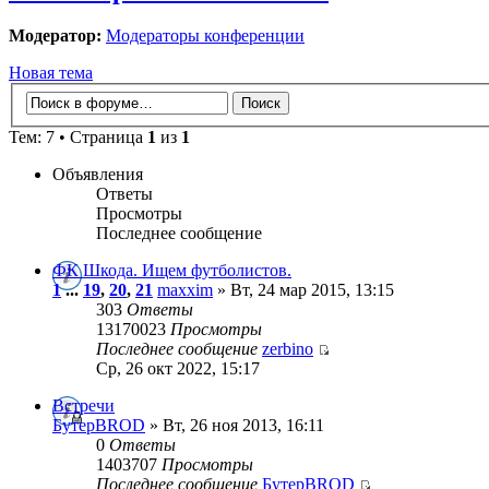
Модератор:
Модераторы конференции
Новая тема
Тем: 7 • Страница
1
из
1
Объявления
Ответы
Просмотры
Последнее сообщение
ФК Шкода. Ищем футболистов.
1
...
19
,
20
,
21
maxxim
» Вт, 24 мар 2015, 13:15
303
Ответы
13170023
Просмотры
Последнее сообщение
zerbino
Ср, 26 окт 2022, 15:17
Встречи
БутерBROD
» Вт, 26 ноя 2013, 16:11
0
Ответы
1403707
Просмотры
Последнее сообщение
БутерBROD