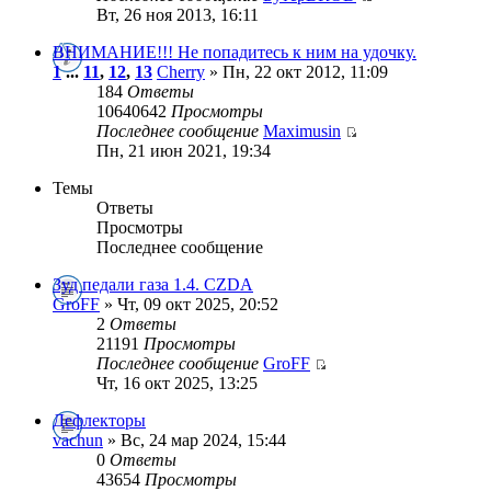
Вт, 26 ноя 2013, 16:11
ВНИМАНИЕ!!! Не попадитесь к ним на удочку.
1
...
11
,
12
,
13
Cherry
» Пн, 22 окт 2012, 11:09
184
Ответы
10640642
Просмотры
Последнее сообщение
Maximusin
Пн, 21 июн 2021, 19:34
Темы
Ответы
Просмотры
Последнее сообщение
Зуд педали газа 1.4. CZDA
GroFF
» Чт, 09 окт 2025, 20:52
2
Ответы
21191
Просмотры
Последнее сообщение
GroFF
Чт, 16 окт 2025, 13:25
Дефлекторы
vachun
» Вс, 24 мар 2024, 15:44
0
Ответы
43654
Просмотры