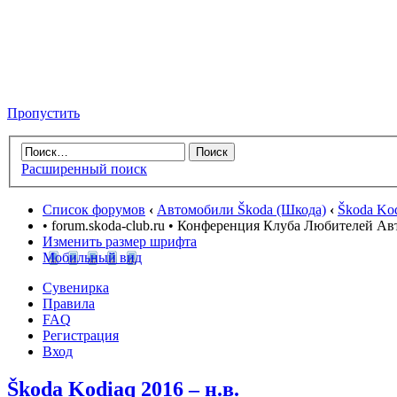
Пропустить
Расширенный поиск
Список форумов
‹
Автомобили Škoda (Шкода)
‹
Škoda Kod
• forum.skoda-club.ru • Конференция Клуба Любителей А
Изменить размер шрифта
Мобильный вид
Сувенирка
Правила
FAQ
Регистрация
Вход
Škoda Kodiaq 2016 – н.в.