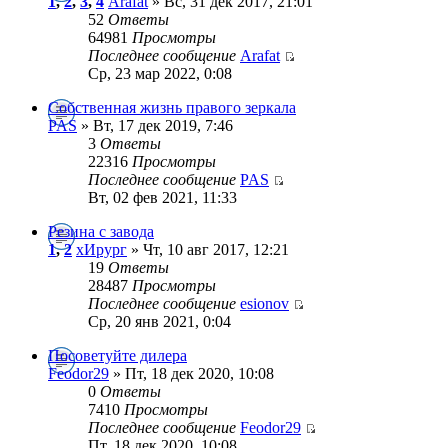
1
,
2
,
3
,
4
Arafat
» Вс, 31 дек 2017, 21:01
52
Ответы
64981
Просмотры
Последнее сообщение
Arafat
Ср, 23 мар 2022, 0:08
Собственная жизнь правого зеркала
PAS
» Вт, 17 дек 2019, 7:46
3
Ответы
22316
Просмотры
Последнее сообщение
PAS
Вт, 02 фев 2021, 11:33
Резина с завода
1
,
2
хИрург
» Чт, 10 авг 2017, 12:21
19
Ответы
28487
Просмотры
Последнее сообщение
esionov
Ср, 20 янв 2021, 0:04
Посоветуйте дилера
Feodor29
» Пт, 18 дек 2020, 10:08
0
Ответы
7410
Просмотры
Последнее сообщение
Feodor29
Пт, 18 дек 2020, 10:08