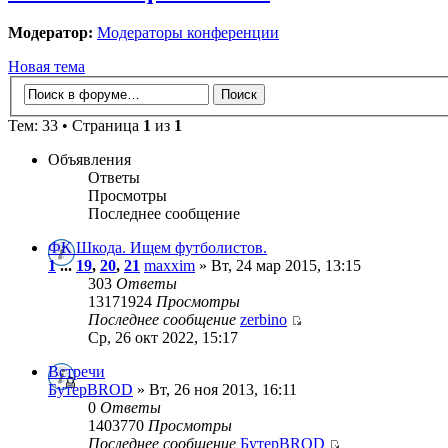
Модератор:
Модераторы конференции
Новая тема
Тем: 33 • Страница
1
из
1
Объявления
Ответы
Просмотры
Последнее сообщение
ФК Шкода. Ищем футболистов.
1
...
19
,
20
,
21
maxxim
» Вт, 24 мар 2015, 13:15
303
Ответы
13171924
Просмотры
Последнее сообщение
zerbino
Ср, 26 окт 2022, 15:17
Встречи
БутерBROD
» Вт, 26 ноя 2013, 16:11
0
Ответы
1403770
Просмотры
Последнее сообщение
БутерBROD