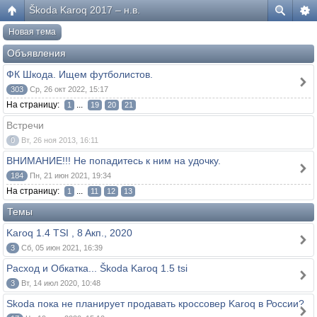
Škoda Karoq 2017 – н.в.
Новая тема
Объявления
ФК Шкода. Ищем футболистов.
303
Ср, 26 окт 2022, 15:17
На страницу:
...
1
19
20
21
Встречи
0
Вт, 26 ноя 2013, 16:11
ВНИМАНИЕ!!! Не попадитесь к ним на удочку.
184
Пн, 21 июн 2021, 19:34
На страницу:
...
1
11
12
13
Темы
Karoq 1.4 TSI , 8 Aкп., 2020
3
Сб, 05 июн 2021, 16:39
Расход и Обкатка... Škoda Karoq 1.5 tsi
3
Вт, 14 июл 2020, 10:48
Skoda пока не планирует продавать кроссовер Karoq в России?