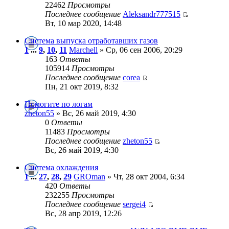
22462
Просмотры
Последнее сообщение
Aleksandr777515
Вт, 10 мар 2020, 14:48
Cиcтeма выпуcкa oтрaбoтaвшиx гaзoв
1
...
9
,
10
,
11
Marchell
» Ср, 06 сен 2006, 20:29
163
Ответы
105914
Просмотры
Последнее сообщение
corea
Пн, 21 окт 2019, 8:32
Помогите по логам
zheton55
» Вс, 26 май 2019, 4:30
0
Ответы
11483
Просмотры
Последнее сообщение
zheton55
Вс, 26 май 2019, 4:30
Система охлаждения
1
...
27
,
28
,
29
GROman
» Чт, 28 окт 2004, 6:34
420
Ответы
232255
Просмотры
Последнее сообщение
sergei4
Вс, 28 апр 2019, 12:26