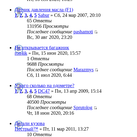
Датчик давления масла (F1)
1
,
2
,
3
,
4
,
5
Sabur
» Сб, 24 мар 2007, 20:10
65
Ответы
131956
Просмотры
Последнее сообщение
pashamoti
Вс, 30 авг 2020, 23:20
Не открывается багажник
ron4ik
» Пн, 15 июн 2020, 15:57
1
Ответы
9688
Просмотры
Последнее сообщение
Marazmys
Сб, 11 июл 2020, 6:44
У кого сколько на одометре?
1
,
2
,
3
,
4
,
5
DC47
» Пн, 13 апр 2009, 15:14
68
Ответы
40500
Просмотры
Последнее сообщение
Sprutolog
Чт, 18 июн 2020, 20:16
Детали кузова
Пёстрый™
» Пт, 11 мар 2011, 13:27
10
Ответы