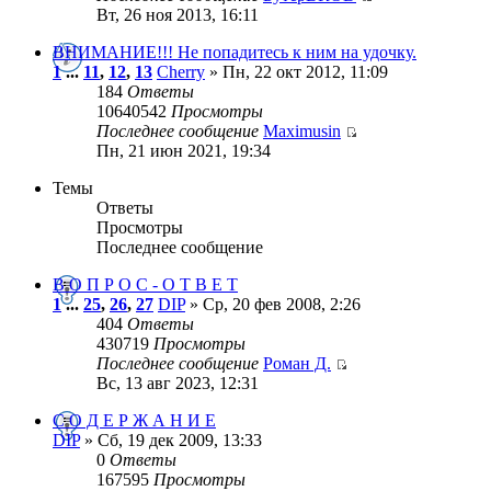
Вт, 26 ноя 2013, 16:11
ВНИМАНИЕ!!! Не попадитесь к ним на удочку.
1
...
11
,
12
,
13
Cherry
» Пн, 22 окт 2012, 11:09
184
Ответы
10640542
Просмотры
Последнее сообщение
Maximusin
Пн, 21 июн 2021, 19:34
Темы
Ответы
Просмотры
Последнее сообщение
В О П Р О С - О Т В Е Т
1
...
25
,
26
,
27
DIP
» Ср, 20 фев 2008, 2:26
404
Ответы
430719
Просмотры
Последнее сообщение
Роман Д.
Вс, 13 авг 2023, 12:31
С О Д Е Р Ж А Н И Е
DIP
» Сб, 19 дек 2009, 13:33
0
Ответы
167595
Просмотры