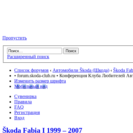
Пропустить
Расширенный поиск
Список форумов
‹
Автомобили Škoda (Шкода)
‹
Škoda Fab
• forum.skoda-club.ru • Конференция Клуба Любителей А
Изменить размер шрифта
Мобильный вид
Сувенирка
Правила
FAQ
Регистрация
Вход
Škoda Fabia I 1999 – 2007