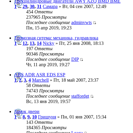
Трёхцилиндровые двигатели AWY AZQ BMD BME
1
...
29
,
30
,
31
Самара
» Вт, 04 сен 2007, 12:49
454
Ответы
237965
Просмотры
Последнее сообщение
adminvwts
Пн, 15 апр 2019, 19:23
Тормозная ситема: механика, гидравлика
1
...
12
,
13
,
14
Nicky
» Пт, 25 янв 2008, 18:13
197
Ответы
90346
Просмотры
Последнее сообщение
DIP
Чт, 11 апр 2019, 19:27
ABS ADR ASR EDS ESP
1
,
2
,
3
,
4
Marchell
» Пт, 18 май 2007, 23:37
58
Ответы
74743
Просмотры
Последнее сообщение
staffordgt
Вс, 13 янв 2019, 19:57
Замок двери
1
...
8
,
9
,
10
Гришуня
» Пн, 01 янв 2007, 15:34
143
Ответы
184365
Просмотры
Последнее сообщение
Leaga