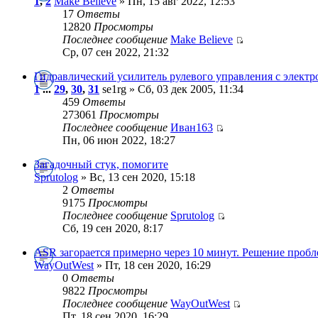
1
,
2
Make Believe
» Пн, 15 авг 2022, 12:53
17
Ответы
12820
Просмотры
Последнее сообщение
Make Believe
Ср, 07 сен 2022, 21:32
Гидравлический усилитель рулевого управления с элект
1
...
29
,
30
,
31
se1rg » Сб, 03 дек 2005, 11:34
459
Ответы
273061
Просмотры
Последнее сообщение
Иван163
Пн, 06 июн 2022, 18:27
Загадочный стук, помогите
Sprutolog
» Вс, 13 сен 2020, 15:18
2
Ответы
9175
Просмотры
Последнее сообщение
Sprutolog
Сб, 19 сен 2020, 8:17
ASR загорается примерно через 10 минут. Решение пробл
WayOutWest
» Пт, 18 сен 2020, 16:29
0
Ответы
9822
Просмотры
Последнее сообщение
WayOutWest
Пт, 18 сен 2020, 16:29