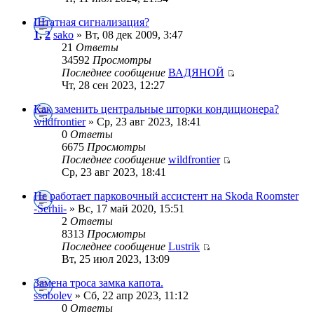
Штатная сигнализация?
1
,
2
sako
» Вт, 08 дек 2009, 3:47
21
Ответы
34592
Просмотры
Последнее сообщение
ВАДЯНОЙ
Чт, 28 сен 2023, 12:27
Как заменить центральные шторки кондиционера?
wildfrontier
» Ср, 23 авг 2023, 18:41
0
Ответы
6675
Просмотры
Последнее сообщение
wildfrontier
Ср, 23 авг 2023, 18:41
Не работает парковочный ассистент на Skoda Roomster
-Serhii-
» Вс, 17 май 2020, 15:51
2
Ответы
8313
Просмотры
Последнее сообщение
Lustrik
Вт, 25 июл 2023, 13:09
Замена троса замка капота.
ssobolev
» Сб, 22 апр 2023, 11:12
0
Ответы