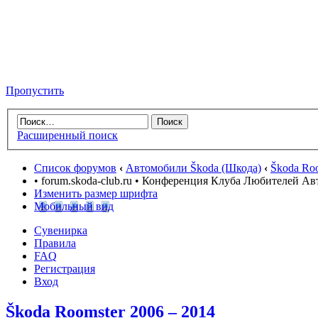
Пропустить
Расширенный поиск
Список форумов
‹
Автомобили Škoda (Шкода)
‹
Škoda Roo
• forum.skoda-club.ru • Конференция Клуба Любителей А
Изменить размер шрифта
Мобильный вид
Сувенирка
Правила
FAQ
Регистрация
Вход
Škoda Roomster 2006 – 2014