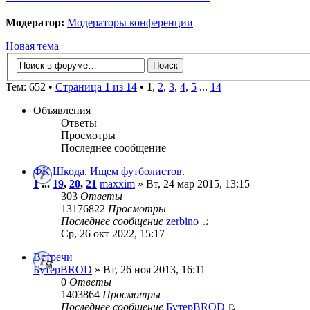
Модератор:
Модераторы конференции
Новая тема
Тем: 652 •
Страница
1
из
14
•
1
,
2
,
3
,
4
,
5
...
14
Объявления
Ответы
Просмотры
Последнее сообщение
ФК Шкода. Ищем футболистов.
1
...
19
,
20
,
21
maxxim
» Вт, 24 мар 2015, 13:15
303
Ответы
13176822
Просмотры
Последнее сообщение
zerbino
Ср, 26 окт 2022, 15:17
Встречи
БутерBROD
» Вт, 26 ноя 2013, 16:11
0
Ответы
1403864
Просмотры
Последнее сообщение
БутерBROD