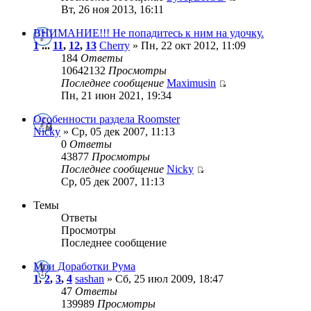
Вт, 26 ноя 2013, 16:11
ВНИМАНИЕ!!! Не попадитесь к ним на удочку.
1
...
11
,
12
,
13
Cherry
» Пн, 22 окт 2012, 11:09
184
Ответы
10642132
Просмотры
Последнее сообщение
Maximusin
Пн, 21 июн 2021, 19:34
Особенности раздела Roomster
Nicky
» Ср, 05 дек 2007, 11:13
0
Ответы
43877
Просмотры
Последнее сообщение
Nicky
Ср, 05 дек 2007, 11:13
Темы
Ответы
Просмотры
Последнее сообщение
Мои Доработки Рума
1
,
2
,
3
,
4
sashan
» Сб, 25 июл 2009, 18:47
47
Ответы
139989
Просмотры