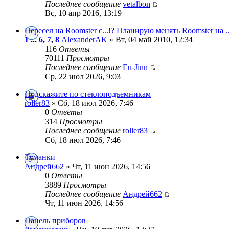
Последнее сообщение
vetalbon
Вс, 10 апр 2016, 13:19
Переcел на Roomster c...!? Планирую менять Roomster на ..
1
...
6
,
7
,
8
AlexanderAK
» Вт, 04 май 2010, 12:34
116
Ответы
70111
Просмотры
Последнее сообщение
Eu-Jinn
Ср, 22 июл 2026, 9:03
Подскажите по стеклоподъемникам
roller83
» Сб, 18 июл 2026, 7:46
0
Ответы
314
Просмотры
Последнее сообщение
roller83
Сб, 18 июл 2026, 7:46
Туманки
Андрей662
» Чт, 11 июн 2026, 14:56
0
Ответы
3889
Просмотры
Последнее сообщение
Андрей662
Чт, 11 июн 2026, 14:56
Панель приборов