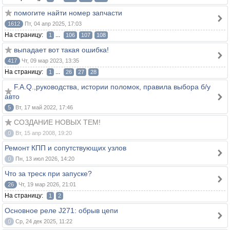
помогите найти номер запчасти
1612
Пт, 04 апр 2025, 17:03
На страницу:
...
1
106
107
108
выпадает вот такая ошибка!
417
Чт, 09 мар 2023, 13:35
На страницу:
...
1
26
27
28
F.A.Q.,руководства, истории поломок, правила выбора б/у
авто
5
Вт, 17 май 2022, 17:46
СОЗДАНИЕ НОВЫХ ТЕМ!
0
Вт, 15 апр 2008, 19:20
Ремонт КПП и сопутствующих узлов
0
Пн, 13 июл 2026, 14:20
Что за треск при запуске?
26
Чт, 19 мар 2026, 21:01
На страницу:
1
2
Основное реле J271: обрыв цепи
0
Ср, 24 дек 2025, 11:22