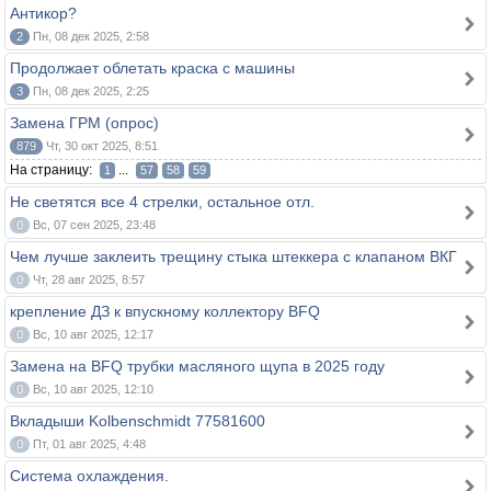
Антикор?
2
Пн, 08 дек 2025, 2:58
Продолжает облетать краска с машины
3
Пн, 08 дек 2025, 2:25
Замена ГРМ (опрос)
879
Чт, 30 окт 2025, 8:51
На страницу:
...
1
57
58
59
Не светятся все 4 стрелки, остальное отл.
0
Вс, 07 сен 2025, 23:48
Чем лучше заклеить трещину стыка штеккера с клапаном ВКГ
0
Чт, 28 авг 2025, 8:57
крепление ДЗ к впускному коллектору BFQ
0
Вс, 10 авг 2025, 12:17
Замена на BFQ трубки масляного щупа в 2025 году
0
Вс, 10 авг 2025, 12:10
Вкладыши Kolbenschmidt 77581600
0
Пт, 01 авг 2025, 4:48
Система охлаждения.