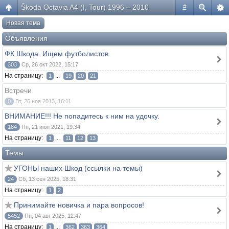
Škoda Octavia A4 (I, Tour) 1996 – 2010
#
Новая тема
Объявления
ФК Шкода. Ищем футболистов.
303
Ср, 26 окт 2022, 15:17
На страницу:
...
1
19
20
21
Встречи
0
Вт, 26 ноя 2013, 16:11
ВНИМАНИЕ!!! Не попадитесь к ним на удочку.
184
Пн, 21 июн 2021, 19:34
На страницу:
...
1
11
12
13
Темы
УГОНЫ наших Шкод (ссылки на темы)
24
Сб, 13 сен 2025, 18:31
На страницу:
1
2
Принимайте новичка и пара вопросов!
5452
Пн, 04 авг 2025, 12:47
На страницу:
...
1
362
363
364