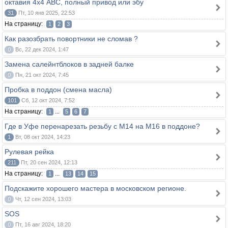
октавия 4х4 ABC, полный привод или эбу
31
Пт, 10 янв 2025, 22:53
На страницу:
1
2
3
Как разозбрать повортники не сломав ?
0
Вс, 22 дек 2024, 1:47
Замена салейнтблоков в задней балке
0
Пн, 21 окт 2024, 7:45
Пробка в поддон (смена масла)
101
Сб, 12 окт 2024, 7:52
На страницу:
...
1
5
6
7
Где в Уфе перенарезать резьбу с М14 на М16 в поддоне?
1
Вт, 08 окт 2024, 14:23
Рулевая рейка
211
Пт, 20 сен 2024, 12:13
На страницу:
...
1
13
14
15
Подскажите хорошего мастера в московском регионе.
0
Чт, 12 сен 2024, 13:03
SOS
0
Пт, 16 авг 2024, 18:20