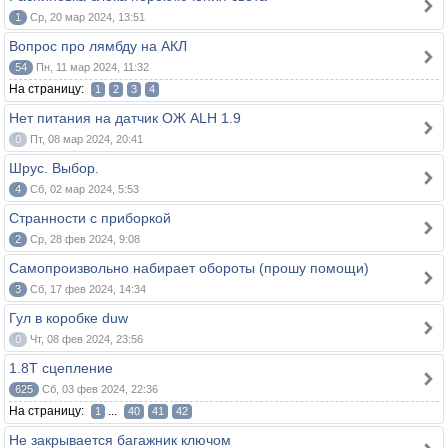
1
Ср, 20 мар 2024, 13:51
Вопрос про лямбду на АКЛ
54
Пн, 11 мар 2024, 11:32
На страницу:
1
2
3
4
Нет питания на датчик ОЖ ALH 1.9
0
Пт, 08 мар 2024, 20:41
Шрус. Выбор.
4
Сб, 02 мар 2024, 5:53
Странности с приборкой
2
Ср, 28 фев 2024, 9:08
Самопроизвольно набирает обороты (прошу помощи)
3
Сб, 17 фев 2024, 14:34
Гул в коробке duw
0
Чт, 08 фев 2024, 23:56
1.8T сцепление
625
Сб, 03 фев 2024, 22:36
На страницу:
...
1
40
41
42
Не закрывается багажник ключом