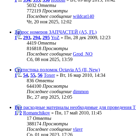
5032
Ответы
772119
Просмотры
Последнее сообщение
wildcat140
Чт, 20 ноя 2025, 12:02
Запрос номеров ЗАПЧАСТЕЙ (А5, FL)
1
...
293
,
294
,
295
YoZ
» Пн, 28 дек 2009, 12:23
4419
Ответы
816818
Просмотры
Последнее сообщение
Grod_NO
Сб, 08 ноя 2025, 13:59
Статистика поломок Octavia A5 (II, New)
1
...
54
,
55
,
56
Toxer
» Вт, 16 мар 2010, 14:34
836
Ответы
644100
Просмотры
Последнее сообщение
dimmon
Вс, 27 апр 2025, 12:05
Все расходные материалы необходимые для проведения Т
1
,
2
Romanchikov
» Пн, 17 май 2010, 11:45
17
Ответы
388174
Просмотры
Последнее сообщение
vlavr
Ср, 01 ноя 2023, 17:26