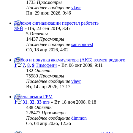
1733
Просмотры
Последнее сообщение
vlavr
Пн, 29 июн 2026, 9:46
Колокол сигнализации перестал работать
SSH
» Пн, 23 сен 2019, 8:47
5
Ответы
14437
Просмотры
Последнее сообщение
samsonovsl
Сб, 18 апр 2026, 4:02
Выбор и покупка аккумулятора (АКБ) взамен родного
1
...
7
,
8
,
9
Тимофеич
» Вт, 06 окт 2009, 9:11
132
Ответы
75989
Просмотры
Последнее сообщение
vlavr
Вт, 14 апр 2026, 17:17
Замена ремня ГРМ
1
...
31
,
32
,
33
mrs
» Вт, 18 ноя 2008, 0:18
488
Ответы
228477
Просмотры
Последнее сообщение
dimmon
Сб, 04 апр 2026, 12:26