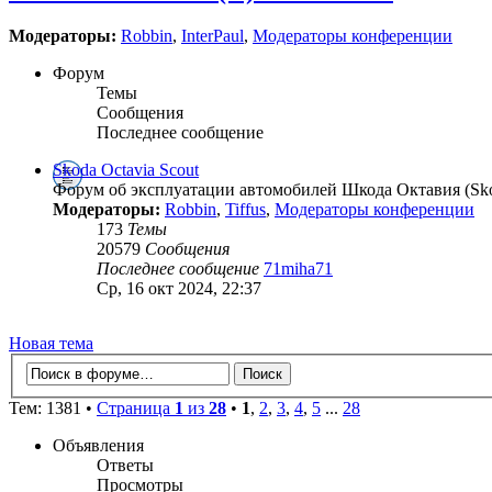
Модераторы:
Robbin
,
InterPaul
,
Модераторы конференции
Форум
Темы
Сообщения
Последнее сообщение
Skoda Octavia Scout
Форум об эксплуатации автомобилей Шкода Октавия (Skod
Модераторы:
Robbin
,
Tiffus
,
Модераторы конференции
173
Темы
20579
Сообщения
Последнее сообщение
71miha71
Ср, 16 окт 2024, 22:37
Новая тема
Тем: 1381 •
Страница
1
из
28
•
1
,
2
,
3
,
4
,
5
...
28
Объявления
Ответы
Просмотры