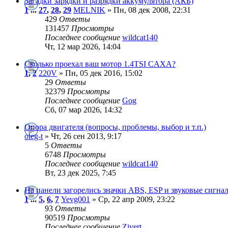
Загадки зарядки и разрядки аккумулятора (АКБ)
1
...
27
,
28
,
29
MELNIK
» Пн, 08 дек 2008, 22:31
429
Ответы
131457
Просмотры
Последнее сообщение
wildcat140
Чт, 12 мар 2026, 14:04
Сколько проехал ваш мотор 1.4TSI CAXA?
1
,
2
220V
» Пн, 05 дек 2016, 15:02
29
Ответы
32379
Просмотры
Последнее сообщение
Gog
Сб, 07 мар 2026, 14:32
Опора двигателя (вопросы, проблемы, выбор и т.п.)
oleg-t
» Чт, 26 сен 2013, 9:17
5
Ответы
6748
Просмотры
Последнее сообщение
wildcat140
Вт, 23 дек 2025, 7:45
На панели загорелись значки ABS, ESP и звуковые сигна
1
...
5
,
6
,
7
Yevg001
» Ср, 22 апр 2009, 23:22
93
Ответы
90519
Просмотры
Последнее сообщение
Zivert