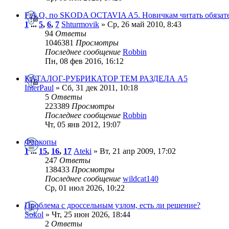
F.A.Q. по SKODA OCTAVIA A5. Новичкам читать обязат
1
...
5
,
6
,
7
Shturmovik
» Ср, 26 май 2010, 8:43
94
Ответы
1046381
Просмотры
Последнее сообщение
Robbin
Пн, 08 фев 2016, 16:12
КАТАЛОГ-РУБРИКАТОР ТЕМ РАЗДЕЛА А5
InterPaul
» Сб, 31 дек 2011, 10:18
5
Ответы
223389
Просмотры
Последнее сообщение
Robbin
Чт, 05 янв 2012, 19:07
Фаркопы
1
...
15
,
16
,
17
Ateki
» Вт, 21 апр 2009, 17:02
247
Ответы
138433
Просмотры
Последнее сообщение
wildcat140
Ср, 01 июл 2026, 10:22
Проблема с дроссельным узлом, есть ли решение?
Sokol
» Чт, 25 июн 2026, 18:44
2
Ответы