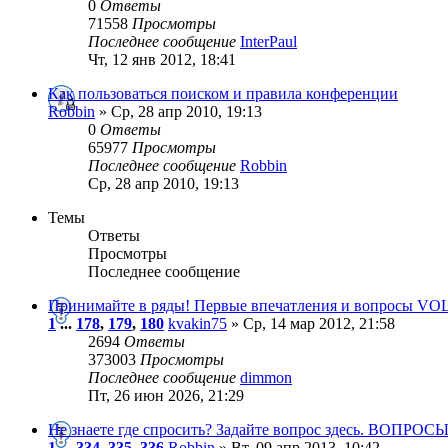
0
Ответы
71558
Просмотры
Последнее сообщение
InterPaul
Чт, 12 янв 2012, 18:41
Как пользоваться поиском и правила конференции
Robbin
» Ср, 28 апр 2010, 19:13
0
Ответы
65977
Просмотры
Последнее сообщение
Robbin
Ср, 28 апр 2010, 19:13
Темы
Ответы
Просмотры
Последнее сообщение
Принимайте в ряды! Первые впечатления и вопросы VO
1
...
178
,
179
,
180
kvakin75
» Ср, 14 мар 2012, 21:58
2694
Ответы
373003
Просмотры
Последнее сообщение
dimmon
Пт, 26 июн 2026, 21:29
Не знаете где спросить? Задайте вопрос здесь. ВОПР
1
...
334
,
335
,
336
Robbin
» Вт, 09 апр 2013, 10:42