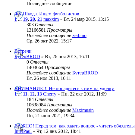
Последнее сообщение
ФК Шкода. Ищем футболистов.
1
...
19
,
20
,
21
maxxim
» Вт, 24 мар 2015, 13:15
303
Ответы
13166581
Просмотры
Последнее сообщение
zerbino
Ср, 26 окт 2022, 15:17
Встречи
БутерBROD
» Вт, 26 ноя 2013, 16:11
0
Ответы
1403664
Просмотры
Последнее сообщение
БутерBROD
Вт, 26 ноя 2013, 16:11
ВНИМАНИЕ!!! Не попадитесь к ним на удочку.
1
...
11
,
12
,
13
Cherry
» Пн, 22 окт 2012, 11:09
184
Ответы
10638984
Просмотры
Последнее сообщение
Maximusin
Пн, 21 июн 2021, 19:34
ВАЖНО! Перед тем, как задать вопрос - читать обязатель
InterPaul
» Чт, 12 янв 2012, 18:41