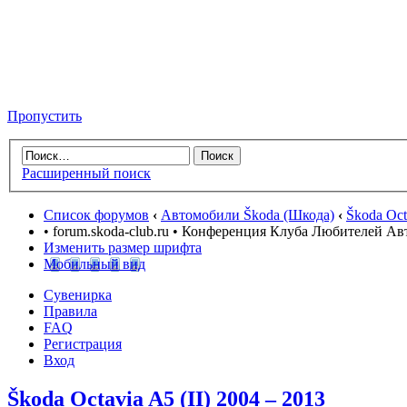
Пропустить
Расширенный поиск
Список форумов
‹
Автомобили Škoda (Шкода)
‹
Škoda Oct
• forum.skoda-club.ru • Конференция Клуба Любителей А
Изменить размер шрифта
Мобильный вид
Сувенирка
Правила
FAQ
Регистрация
Вход
Škoda Octavia A5 (II) 2004 – 2013