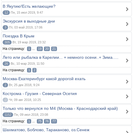
В Якутию!Есть желающие?
12
Пн, 15 июл 2019, 9:47
Экскурсия в выходные дни
3
Пт, 03 май 2019, 17:06
Поездка В Крым
305
Вт, 19 мар 2019, 23:32
На страницу:
...
1
19
20
21
Лето или рыбалка в Карелии... + немного осени..+ Зима.....
26
Вс, 10 мар 2019, 11:50
На страницу:
1
2
Москва-Екатеринбург какой дорогой ехать
2
Вт, 25 дек 2018, 9:24
Кострома - Грузия - Северная Осетия
0
Чт, 09 авг 2018, 10:25
Только что вернулся по М4 (Москва - Краснодарский край)
1152
Пн, 09 июл 2018, 23:08
На страницу:
...
1
75
76
77
Шахматово, Боблово, Тараканово, оз.Сенеж