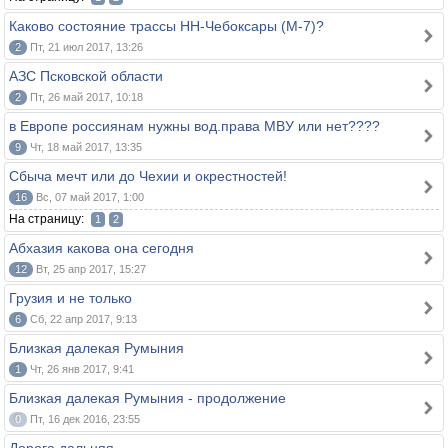
Каково состояние трассы НН-Чебоксары (М-7)?
2
Пт, 21 июл 2017, 13:26
АЗС Псковской области
2
Пт, 26 май 2017, 10:18
в Европе россиянам нужны вод.права МВУ или нет????
9
Чт, 18 май 2017, 13:35
Сбыча мечт или до Чехии и окрестностей!
16
Вс, 07 май 2017, 1:00
На страницу:
1
2
Абхазия какова она сегодня
12
Вт, 25 апр 2017, 15:27
Грузия и не только
6
Сб, 22 апр 2017, 9:13
Близкая далекая Румыния
1
Чт, 26 янв 2017, 9:41
Близкая далекая Румыния - продолжение
0
Пт, 16 дек 2016, 23:55