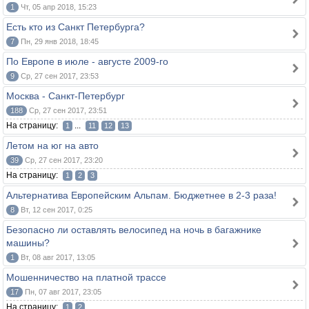
1
Чт, 05 апр 2018, 15:23
Есть кто из Санкт Петербурга?
7
Пн, 29 янв 2018, 18:45
По Европе в июле - августе 2009-го
9
Ср, 27 сен 2017, 23:53
Москва - Санкт-Петербург
188
Ср, 27 сен 2017, 23:51
На страницу:
...
1
11
12
13
Летом на юг на авто
39
Ср, 27 сен 2017, 23:20
На страницу:
1
2
3
Альтернатива Европейским Альпам. Бюджетнее в 2-3 раза!
8
Вт, 12 сен 2017, 0:25
Безопасно ли оставлять велосипед на ночь в багажнике
машины?
1
Вт, 08 авг 2017, 13:05
Мошенничество на платной трассе
17
Пн, 07 авг 2017, 23:05
На страницу:
1
2