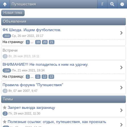
Путешествия
#
Новая тема
Объявления
ФК Шкода. Ищем футболистов.
303
Ср, 26 окт 2022, 15:17
На страницу:
...
1
19
20
21
Встречи
0
Вт, 26 ноя 2013, 16:11
ВНИМАНИЕ!!! Не попадитесь к ним на удочку.
184
Пн, 21 июн 2021, 19:34
На страницу:
...
1
11
12
13
Правила форума "Путешествия"
0
Вт, 07 авг 2007, 9:47
Темы
Запрет выезда заграницу
2
Пт, 29 июл 2022, 11:30
Полезные ссылки: отдых, путешествия, как проехать