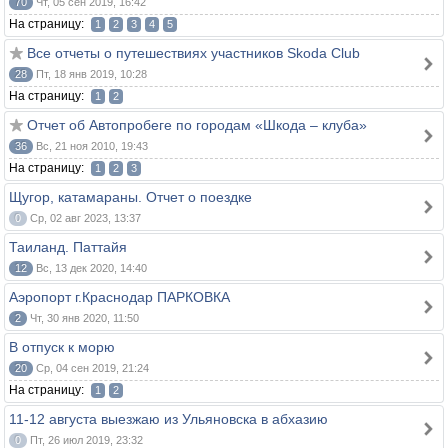
70
Чт, 05 сен 2019, 16:42
На страницу:
1
2
3
4
5
Все отчеты о путешествиях участников Skoda Club
28
Пт, 18 янв 2019, 10:28
На страницу:
1
2
Отчет об Автопробеге по городам «Шкода – клуба»
36
Вс, 21 ноя 2010, 19:43
На страницу:
1
2
3
Щугор, катамараны. Отчет о поездке
0
Ср, 02 авг 2023, 13:37
Таиланд. Паттайя
12
Вс, 13 дек 2020, 14:40
Аэропорт г.Краснодар ПАРКОВКА
2
Чт, 30 янв 2020, 11:50
В отпуск к морю
20
Ср, 04 сен 2019, 21:24
На страницу:
1
2
11-12 августа выезжаю из Ульяновска в абхазию
0
Пт, 26 июл 2019, 23:32