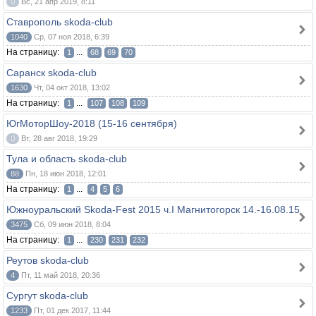
0
Вс, 21 апр 2019, 8:11
Ставрополь skoda-club
1040
Ср, 07 ноя 2018, 6:39
На страницу:
...
1
68
69
70
Саранск skoda-club
1630
Чт, 04 окт 2018, 13:02
На страницу:
...
1
107
108
109
ЮгМоторШоу-2018 (15-16 сентября)
0
Вт, 28 авг 2018, 19:29
Тула и область skoda-club
88
Пн, 18 июн 2018, 12:01
На страницу:
...
1
4
5
6
Южноуральский Skoda-Fest 2015 ч.I Магнитогорск 14.-16.08.15
3475
Сб, 09 июн 2018, 8:04
На страницу:
...
1
230
231
232
Реутов skoda-club
4
Пт, 11 май 2018, 20:36
Сургут skoda-club
1233
Пт, 01 дек 2017, 11:44