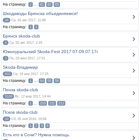
На страницу:
...
1
81
82
83
Шкодаводы Брянска объединяемся!
26
Ср, 02 авг 2017, 11:08
На страницу:
1
2
Брянск skoda-club
4
Ср, 02 авг 2017, 2:29
Южноуральский Skoda-Fest 2017 07-09.07.17г.
3
Пн, 03 июл 2017, 17:51
Skoda-Владимир
832
Ср, 19 апр 2017, 17:25
На страницу:
...
1
54
55
56
Пенза skoda-club
3169
Вс, 12 мар 2017, 14:44
На страницу:
...
1
210
211
212
Псков skoda-club
59
Сб, 05 ноя 2016, 19:06
На страницу:
1
2
3
4
Есть кто в Сочи? Нужна помощь.