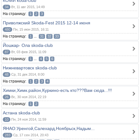
КОМИ koda-club
34
Вт, 11 авг 2015, 14:49
На страницу:
1
2
3
Приволжский Skoda-Fest 2015 12-14 июня
480
Пн, 15 июн 2015, 16:11
На страницу:
...
1
31
32
33
Йошкар- Ола skoda-club
87
Вт, 03 фев 2015, 11:09
На страницу:
...
1
4
5
6
Нижневартовск skoda-club
48
Ср, 31 дек 2014, 8:00
На страницу:
1
2
3
4
Химки,Химк.район,Куркино-есть кто???Вам сюда...!!!
26
Вс, 30 ноя 2014, 22:19
На страницу:
1
2
Астана skoda-club
10
Пн, 24 ноя 2014, 11:59
ЯНАО:Уренгой,Салехард,Ноябрьск,Надым...
283
Ср, 17 сен 2014, 20:43