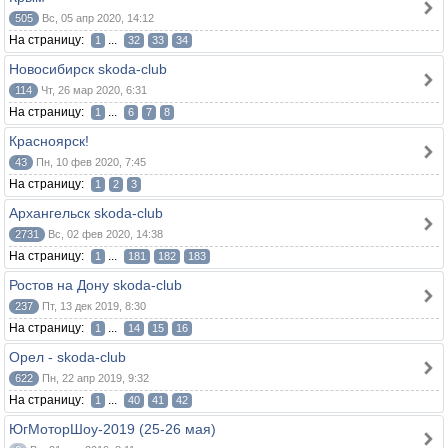
505
Вс, 05 апр 2020, 14:12
На страницу:
...
1
32
33
34
Новосибирск skoda-club
114
Чт, 26 мар 2020, 6:31
На страницу:
...
1
6
7
8
Красноярск!
43
Пн, 10 фев 2020, 7:45
На страницу:
1
2
3
Архангельск skoda-club
2731
Вс, 02 фев 2020, 14:38
На страницу:
...
1
181
182
183
Ростов на Дону skoda-club
237
Пт, 13 дек 2019, 8:30
На страницу:
...
1
14
15
16
Орел - skoda-club
622
Пн, 22 апр 2019, 9:32
На страницу:
...
1
40
41
42
ЮгМоторШоу-2019 (25-26 мая)