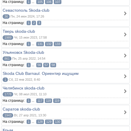
На страницу:
...
1
105
106
107
Севастополь Skoda-club
36
Пн, 24 июн 2024, 17:26
На страницу:
1
2
3
Тверь skoda-club
1989
Чт, 15 июн 2023, 17:58
На страницу:
...
1
131
132
133
Ульяновск Skoda-club
861
Пн, 25 апр 2022, 14:54
На страницу:
...
1
56
57
58
Skoda Club Barnaul. Ориентир ищущим
1
Сб, 22 янв 2022, 8:40
Челябинск skoda-club
1778
Чт, 08 июл 2021, 11:10
На страницу:
...
1
117
118
119
Саратов skoda-club
1943
Вт, 27 апр 2021, 13:30
На страницу:
...
1
128
129
130
Крым