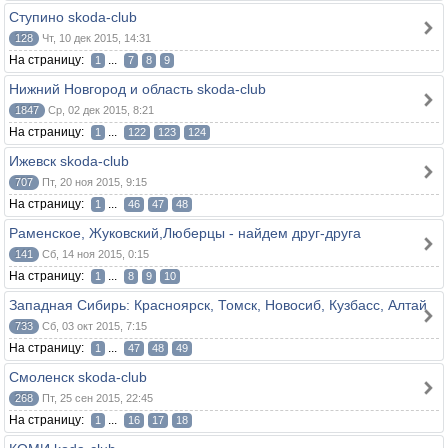
Ступино skoda-club
128
Чт, 10 дек 2015, 14:31
На страницу:
...
1
7
8
9
Нижний Новгород и область skoda-club
1847
Ср, 02 дек 2015, 8:21
На страницу:
...
1
122
123
124
Ижевск skoda-club
707
Пт, 20 ноя 2015, 9:15
На страницу:
...
1
46
47
48
Раменское, Жуковский,Люберцы - найдем друг-друга
141
Сб, 14 ноя 2015, 0:15
На страницу:
...
1
8
9
10
Западная Сибирь: Красноярск, Томск, Новосиб, Кузбасс, Алтай
733
Сб, 03 окт 2015, 7:15
На страницу:
...
1
47
48
49
Смоленск skoda-club
268
Пт, 25 сен 2015, 22:45
На страницу:
...
1
16
17
18