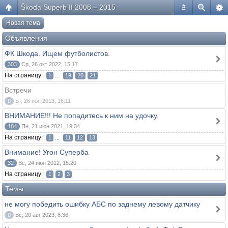
Škoda Superb II 2008 – 2015
#
Новая тема
Объявления
ФК Шкода. Ищем футболистов.
303
Ср, 26 окт 2022, 15:17
На страницу:
...
1
19
20
21
Встречи
0
Вт, 26 ноя 2013, 16:11
ВНИМАНИЕ!!! Не попадитесь к ним на удочку.
184
Пн, 21 июн 2021, 19:34
На страницу:
...
1
11
12
13
Внимание! Угон Суперба
32
Вс, 24 июн 2012, 15:20
На страницу:
1
2
3
Темы
не могу победить ошибку АБС по заднему левому датчику
0
Вс, 20 авг 2023, 8:36