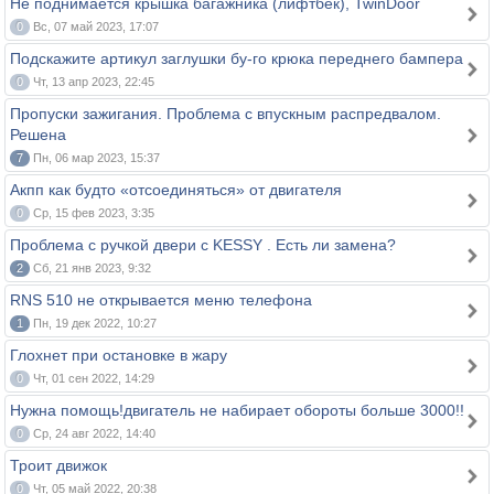
Не поднимается крышка багажника (лифтбек), TwinDoor
0
Вс, 07 май 2023, 17:07
Подскажите артикул заглушки бу-го крюка переднего бампера
0
Чт, 13 апр 2023, 22:45
Пропуски зажигания. Проблема с впускным распредвалом.
Решена
7
Пн, 06 мар 2023, 15:37
Акпп как будто «отсоединяться» от двигателя
0
Ср, 15 фев 2023, 3:35
Проблема с ручкой двери c KESSY . Есть ли замена?
2
Сб, 21 янв 2023, 9:32
RNS 510 не открывается меню телефона
1
Пн, 19 дек 2022, 10:27
Глохнет при остановке в жару
0
Чт, 01 сен 2022, 14:29
Нужна помощь!двигатель не набирает обороты больше 3000!!
0
Ср, 24 авг 2022, 14:40
Троит движок
0
Чт, 05 май 2022, 20:38