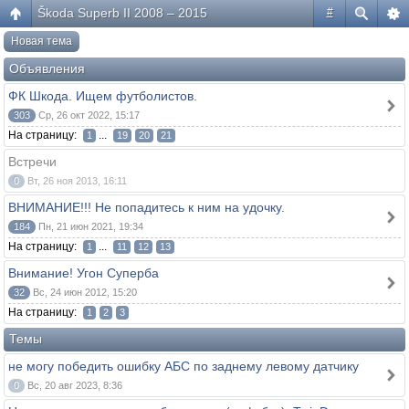
Škoda Superb II 2008 – 2015
#
Новая тема
Объявления
ФК Шкода. Ищем футболистов.
303
Ср, 26 окт 2022, 15:17
На страницу:
...
1
19
20
21
Встречи
0
Вт, 26 ноя 2013, 16:11
ВНИМАНИЕ!!! Не попадитесь к ним на удочку.
184
Пн, 21 июн 2021, 19:34
На страницу:
...
1
11
12
13
Внимание! Угон Суперба
32
Вс, 24 июн 2012, 15:20
На страницу:
1
2
3
Темы
не могу победить ошибку АБС по заднему левому датчику
0
Вс, 20 авг 2023, 8:36