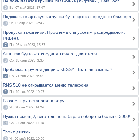
Не поднимается крышка багажника (лифтбек), TwinDoor
0
Вс, 07 май 2023, 17:07
Подскажите артикул заглушки бу-го крюка переднего бампера
0
Чт, 13 апр 2023, 22:45
Пропуски зажигания. Проблема с впускным распредвалом.
Решена
7
Пн, 06 мар 2023, 15:37
Акпп как будто «отсоединяться» от двигателя
0
Ср, 15 фев 2023, 3:35
Проблема с ручкой двери c KESSY . Есть ли замена?
2
Сб, 21 янв 2023, 9:32
RNS 510 не открывается меню телефона
1
Пн, 19 дек 2022, 10:27
Глохнет при остановке в жару
0
Чт, 01 сен 2022, 14:29
Нужна помощь!двигатель не набирает обороты больше 3000!!
0
Ср, 24 авг 2022, 14:40
Троит движок
0
Чт, 05 май 2022, 20:38