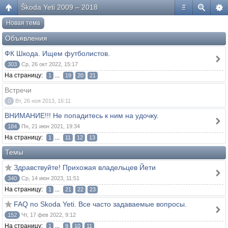
Škoda Yeti 2009 – 2018
#
Новая тема
Объявления
ФК Шкода. Ищем футболистов.
303
Ср, 26 окт 2022, 15:17
На страницу:
...
1
19
20
21
Встречи
0
Вт, 26 ноя 2013, 16:11
ВНИМАНИЕ!!! Не попадитесь к ним на удочку.
184
Пн, 21 июн 2021, 19:34
На страницу:
...
1
11
12
13
Темы
Здравствуйте! Прихожая владельцев Йети
340
Ср, 14 июн 2023, 11:51
На страницу:
...
1
21
22
23
FAQ по Skoda Yeti. Все часто задаваемые вопросы.
152
Чт, 17 фев 2022, 9:12
На страницу:
...
1
9
10
11