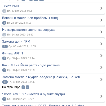
Течет РКПП
0
Вс, 12 ноя 2023, 9:51
Бензин в масле или проблемы тнвд
4
Вт, 24 окт 2023, 8:17
Не закрывается заслонка воздуха.
0
Пн, 14 авг 2023, 14:40
Замена цепи ГРМ
14
Ср, 03 май 2023, 14:05
Фильтр АКПП
1
Ср, 08 фев 2023, 19:14
Как ЛКП на Йети рестайл/до рестайл
2
Ср, 08 фев 2023, 19:09
Замена масла в муфте Халдекс (Haldex 4) на Yeti
19
Чт, 19 янв 2023, 13:26
На страницу:
1
2
Skoda Yeti 1.8 пинается и буянит внутри
2
Ср, 30 ноя 2022, 10:27
Топливные коррекции. P0171 Бедная смесь 1,2 cbzb