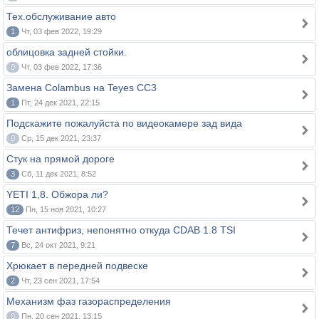
Тех.обслуживание авто
1
Чт, 03 фев 2022, 19:29
облицовка задней стойки.
0
Чт, 03 фев 2022, 17:36
Замена Colambus на Teyes CC3
1
Пт, 24 дек 2021, 22:15
Подскажите пожалуйста по видеокамере зад вида
0
Ср, 15 дек 2021, 23:37
Стук на прямой дороге
3
Сб, 11 дек 2021, 8:52
YETI 1,8. Обжора ли?
12
Пн, 15 ноя 2021, 10:27
Течет антифриз, непонятно откуда CDAB 1.8 TSI
7
Вс, 24 окт 2021, 9:21
Хрюкает в передней подвеске
2
Чт, 23 сен 2021, 17:54
Механизм фаз газораспределения
0
Пн, 20 сен 2021, 13:15