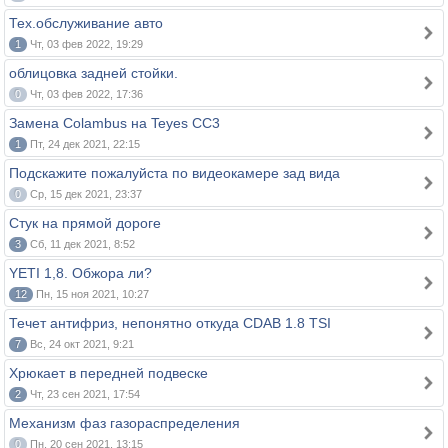
Тех.обслуживание авто
1
Чт, 03 фев 2022, 19:29
облицовка задней стойки.
0
Чт, 03 фев 2022, 17:36
Замена Colambus на Teyes CC3
1
Пт, 24 дек 2021, 22:15
Подскажите пожалуйста по видеокамере зад вида
0
Ср, 15 дек 2021, 23:37
Стук на прямой дороге
3
Сб, 11 дек 2021, 8:52
YETI 1,8. Обжора ли?
12
Пн, 15 ноя 2021, 10:27
Течет антифриз, непонятно откуда CDAB 1.8 TSI
7
Вс, 24 окт 2021, 9:21
Хрюкает в передней подвеске
2
Чт, 23 сен 2021, 17:54
Механизм фаз газораспределения
0
Пн, 20 сен 2021, 13:15