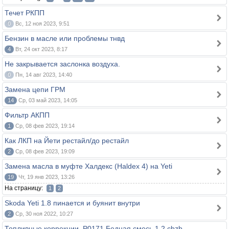
Течет РКПП
0
Вс, 12 ноя 2023, 9:51
Бензин в масле или проблемы тнвд
4
Вт, 24 окт 2023, 8:17
Не закрывается заслонка воздуха.
0
Пн, 14 авг 2023, 14:40
Замена цепи ГРМ
14
Ср, 03 май 2023, 14:05
Фильтр АКПП
1
Ср, 08 фев 2023, 19:14
Как ЛКП на Йети рестайл/до рестайл
2
Ср, 08 фев 2023, 19:09
Замена масла в муфте Халдекс (Haldex 4) на Yeti
19
Чт, 19 янв 2023, 13:26
На страницу:
1
2
Skoda Yeti 1.8 пинается и буянит внутри
2
Ср, 30 ноя 2022, 10:27
Топливные коррекции. P0171 Бедная смесь 1,2 cbzb