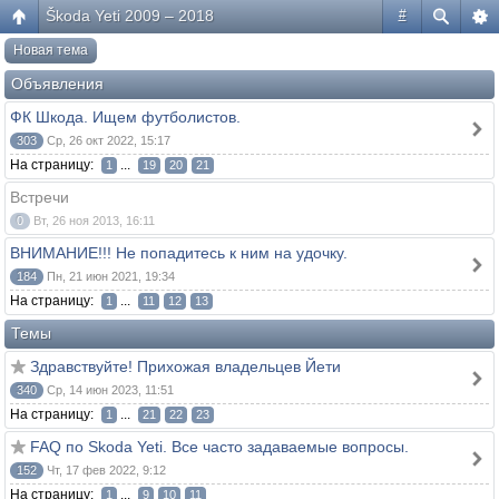
Škoda Yeti 2009 – 2018
#
Новая тема
Объявления
ФК Шкода. Ищем футболистов.
303
Ср, 26 окт 2022, 15:17
На страницу:
...
1
19
20
21
Встречи
0
Вт, 26 ноя 2013, 16:11
ВНИМАНИЕ!!! Не попадитесь к ним на удочку.
184
Пн, 21 июн 2021, 19:34
На страницу:
...
1
11
12
13
Темы
Здравствуйте! Прихожая владельцев Йети
340
Ср, 14 июн 2023, 11:51
На страницу:
...
1
21
22
23
FAQ по Skoda Yeti. Все часто задаваемые вопросы.
152
Чт, 17 фев 2022, 9:12
На страницу:
...
1
9
10
11