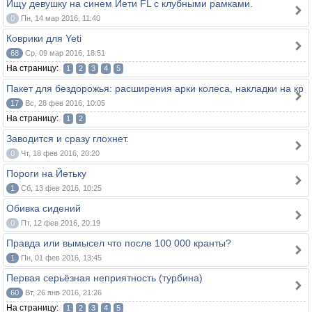
Ищу девушку на синем Йети FL с клубными рамками.
0
Пн, 14 мар 2016, 11:40
Коврики для Yeti
68
Ср, 09 мар 2016, 18:51
На страницу:
1
2
3
4
5
Пакет для бездорожья: расширения арки колеса, накладки на кр
17
Вс, 28 фев 2016, 10:05
На страницу:
1
2
Заводится и сразу глохнет.
0
Чт, 18 фев 2016, 20:20
Пороги на Йетьку
1
Сб, 13 фев 2016, 10:25
Обивка сидений
0
Пт, 12 фев 2016, 20:19
Правда или вымысел что после 100 000 кранты?
1
Пн, 01 фев 2016, 13:45
Первая серьёзная неприятность (турбина)
60
Вт, 26 янв 2016, 21:26
На страницу:
1
2
3
4
5