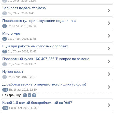
0
Ср, 05 окт 2016, 23:30
Залипает педаль тормоза
0
Пн, 03 окт 2016, 8:48
Появляется гул при отпускании педали газа
2
Вт, 13 сен 2016, 16:23
Много жрет
2
Ср, 07 сен 2016, 13:55
Шум при работе на холостых оборотах
8
Ср, 07 сен 2016, 12:42
Поворотный кулак 1K0 407 256 T: вопрос по замене
0
Сб, 27 авг 2016, 21:32
Нужен совет
0
Вт, 16 авг 2016, 17:10
Доработка верхнего перчаточного ящика (с фото)
43
Вт, 16 авг 2016, 12:30
На страницу:
1
2
3
Какой 1.8 самый беспроблемный на Yeti?
10
Сб, 06 авг 2016, 17:36