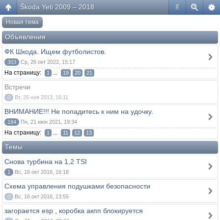
Škoda Yeti 2009 – 2018
#
Новая тема
Объявления
ФК Шкода. Ищем футболистов.
303
Ср, 26 окт 2022, 15:17
На страницу:
...
1
19
20
21
Встречи
0
Вт, 26 ноя 2013, 16:11
ВНИМАНИЕ!!! Не попадитесь к ним на удочку.
184
Пн, 21 июн 2021, 19:34
На страницу:
...
1
11
12
13
Темы
Снова турбина на 1,2 TSI
1
Вс, 16 окт 2016, 16:18
Схема управления подушками безопасности
0
Вс, 16 окт 2016, 13:55
загорается esp , коробка акпп блокируется