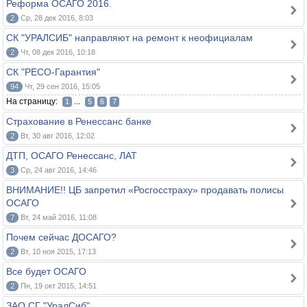
Реформа ОСАГО 2016.
2
Ср, 28 дек 2016, 8:03
СК "УРАЛСИБ" направляют на ремонт к неофициалам
2
Чт, 08 дек 2016, 10:18
СК "РЕСО-Гарантия"
94
Чт, 29 сен 2016, 15:05
На страницу:
...
1
5
6
7
Страхование в Ренессанс банке
2
Вт, 30 авг 2016, 12:02
ДТП, ОСАГО Ренессанс, ЛАТ
3
Ср, 24 авг 2016, 14:46
ВНИМАНИЕ!! ЦБ запретил «Росгосстраху» продавать полисы
ОСАГО
7
Вт, 24 май 2016, 11:08
Почем сейчас ДОСАГО?
2
Вт, 10 ноя 2015, 17:13
Все будет ОСАГО
2
Пн, 19 окт 2015, 14:51
ЗАО СГ "УралСиб"