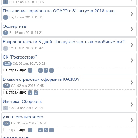
3
Пн, 17 сен 2018, 13:56
Повышение тарифов по ОСАГО с 31 августа 2018 года.
3
Пт, 17 авг 2018, 11:34
Экспертиза
1
Вт, 16 янв 2018, 11:21
Евпропротокол и 5 дней. Что нужно знать автомобилистам?
0
Чт, 11 янв 2018, 15:42
СК "Росгосстрах"
115
Сб, 02 дек 2017, 0:52
На страницу:
...
1
6
7
8
В какой страховой оформить КАСКО?
26
Сб, 02 дек 2017, 0:45
На страницу:
1
2
Ипотека. Сбербанк.
0
Ср, 23 авг 2017, 21:21
у кого сколько каско
79
Пн, 31 июл 2017, 15:51
На страницу:
...
1
4
5
6