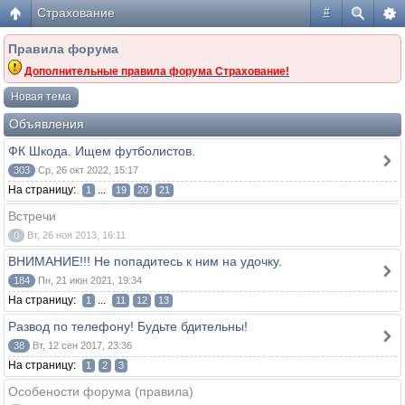
Страхование
#
Правила форума
Дополнительные правила форума Страхование!
Новая тема
Объявления
ФК Шкода. Ищем футболистов.
303
Ср, 26 окт 2022, 15:17
На страницу:
...
1
19
20
21
Встречи
0
Вт, 26 ноя 2013, 16:11
ВНИМАНИЕ!!! Не попадитесь к ним на удочку.
184
Пн, 21 июн 2021, 19:34
На страницу:
...
1
11
12
13
Развод по телефону! Будьте бдительны!
38
Вт, 12 сен 2017, 23:36
На страницу:
1
2
3
Особености форума (правила)