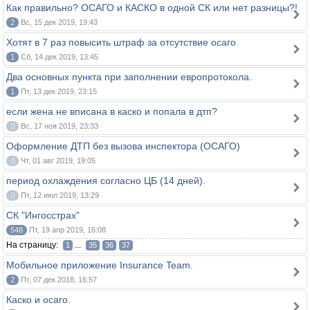
Как правильно? ОСАГО и КАСКО в одной СК или нет разницы?!
2
Вс, 15 дек 2019, 19:43
Хотят в 7 раз повысить штраф за отсутствие осаго
1
Сб, 14 дек 2019, 13:45
Два основных пункта при заполнении европротокола.
1
Пт, 13 дек 2019, 23:15
если жена не вписана в каско и попала в дтп?
0
Вс, 17 ноя 2019, 23:33
Оформление ДТП без вызова инспектора (ОСАГО)
0
Чт, 01 авг 2019, 19:05
период охлаждения согласно ЦБ (14 дней).
0
Пт, 12 июл 2019, 13:29
СК "Ингосстрах"
548
Пт, 19 апр 2019, 16:08
На страницу:
...
1
35
36
37
Мобильное приложение Insurance Team.
2
Пт, 07 дек 2018, 16:57
Каско и осаго.