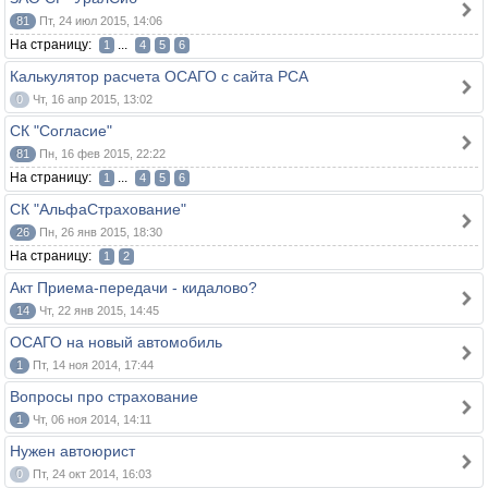
81
Пт, 24 июл 2015, 14:06
На страницу:
...
1
4
5
6
Калькулятор расчета ОСАГО с сайта РСА
0
Чт, 16 апр 2015, 13:02
СК "Согласие"
81
Пн, 16 фев 2015, 22:22
На страницу:
...
1
4
5
6
СК "АльфаСтрахование"
26
Пн, 26 янв 2015, 18:30
На страницу:
1
2
Акт Приема-передачи - кидалово?
14
Чт, 22 янв 2015, 14:45
ОСАГО на новый автомобиль
1
Пт, 14 ноя 2014, 17:44
Вопросы про страхование
1
Чт, 06 ноя 2014, 14:11
Нужен автоюрист
0
Пт, 24 окт 2014, 16:03