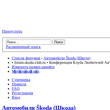
Пропустить
Расширенный поиск
Список форумов
‹
Автомобили Škoda (Шкода)
• forum.skoda-club.ru • Конференция Клуба Любителей А
Изменить размер шрифта
Мобильный вид
Сувенирка
Правила
FAQ
Регистрация
Вход
Автомобили Škoda (Шкода)