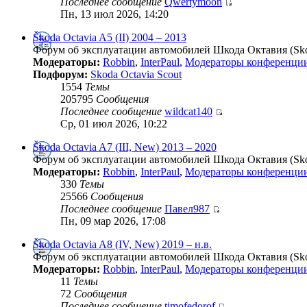
Последнее сообщение
Qwertymoon
Пн, 13 июл 2026, 14:20
Škoda Octavia A5 (II) 2004 – 2013
Форум об эксплуатации автомобилей Шкода Октавия (Skod
Модераторы:
Robbin
,
InterPaul
,
Модераторы конференци
Подфорум:
Skoda Octavia Scout
1554
Темы
205795
Сообщения
Последнее сообщение
wildcat140
Ср, 01 июл 2026, 10:22
Škoda Octavia A7 (III, New) 2013 – 2020
Форум об эксплуатации автомобилей Шкода Октавия (Skod
Модераторы:
Robbin
,
InterPaul
,
Модераторы конференци
330
Темы
25566
Сообщения
Последнее сообщение
Павел987
Пн, 09 мар 2026, 17:08
Škoda Octavia A8 (IV, New) 2019 – н.в.
Форум об эксплуатации автомобилей Шкода Октавия (Skod
Модераторы:
Robbin
,
InterPaul
,
Модераторы конференци
11
Темы
72
Сообщения
Последнее сообщение
timofedorof