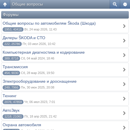
Общие вопросы
Форумы
Общие вопросы по автомобилям Škoda (Шкода)
1953, 40416
Вт, 24 мар 2026, 11:43
Дилеры ŠKODA и СТО
222, 25786
Пт, 03 июл 2026, 10:42
Компьютерная диагностика и кодирование
389, 8718
Сб, 04 май 2024, 18:46
Трансмиссия
454, 9030
Сб, 28 мар 2026, 19:50
Электрооборудование и дооснащение
249, 7966
Пн, 30 июн 2025, 20:08
Тюнинг
2076, 47859
Чт, 06 июл 2023, 7:01
АвтоЗвук
1218, 21061
Пт, 18 апр 2025, 21:42
Охрана автомобиля