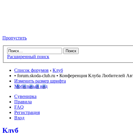
Пропустить
Расширенный поиск
Список форумов
‹
Клуб
• forum.skoda-club.ru • Конференция Клуба Любителей А
Изменить размер шрифта
Мобильный вид
Сувенирка
Правила
FAQ
Регистрация
Вход
Клуб