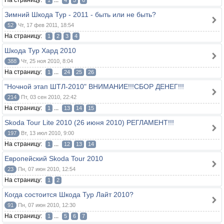
На страницу:
...
1
4
5
6
Зимний Шкода Тур - 2011 - быть или не быть?
52
Чт, 17 фев 2011, 18:54
На страницу:
1
2
3
4
Шкода Тур Хард 2010
388
Чт, 25 ноя 2010, 8:04
На страницу:
...
1
24
25
26
"Ночной этап ШТЛ-2010" ВНИМАНИЕ!!!СБОР ДЕНЕГ!!!
214
Пт, 03 сен 2010, 22:42
На страницу:
...
1
13
14
15
Skoda Tour Lite 2010 (26 июня 2010) РЕГЛАМЕНТ!!!
197
Вт, 13 июл 2010, 9:00
На страницу:
...
1
12
13
14
Европейский Skoda Tour 2010
23
Пн, 07 июн 2010, 12:54
На страницу:
1
2
Когда состоится Шкода Тур Лайт 2010?
91
Пн, 07 июн 2010, 12:30
На страницу:
...
1
5
6
7