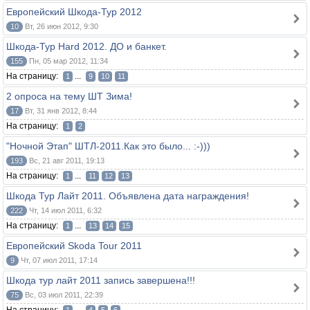
Европейский Шкода-Тур 2012
10
Вт, 26 июн 2012, 9:30
Шкода-Тур Hard 2012. ДО и банкет.
155
Пн, 05 мар 2012, 11:34
На страницу:
...
1
9
10
11
2 опроса на тему ШТ Зима!
17
Вт, 31 янв 2012, 8:44
На страницу:
1
2
"Ночной Этап" ШТЛ-2011.Как это было... :-)))
193
Вс, 21 авг 2011, 19:13
На страницу:
...
1
11
12
13
Шкода Тур Лайт 2011. Объявлена дата награждения!
222
Чт, 14 июл 2011, 6:32
На страницу:
...
1
13
14
15
Европейский Skoda Tour 2011
9
Чт, 07 июл 2011, 17:14
Шкода тур лайт 2011 запись завершена!!!
75
Вс, 03 июл 2011, 22:39