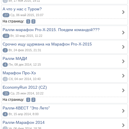
0
Вт, 17 ноя 2015, 19:11
А что у нас с Туром?
27
Ср, 06 май 2015, 15:07
На страницу:
1
2
Ралли-марафон Pro-X-2015. Поедем командой???
10
Вт, 10 мар 2015, 11:22
Срочно ищу щурмана на Марафон Pro-Х-2015
2
Вт, 24 фев 2015, 21:31
Ралли МАДИ
4
Пн, 08 дек 2014, 12:15
Марафон Про-Хэ
0
Сб, 04 окт 2014, 10:40
EconomyRun 2012 (CZ)
15
Ср, 25 июн 2014, 10:22
На страницу:
1
2
Ралли-КВЕСТ "Это Лето"
4
Вт, 15 апр 2014, 8:00
Ралли-Марафон 2014
0
Чт, 06 фев 2014, 18:38