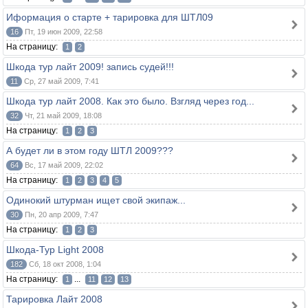
Иформация о старте + тарировка для ШТЛ09
16
Пт, 19 июн 2009, 22:58
На страницу:
1
2
Шкода тур лайт 2009! запись судей!!!
11
Ср, 27 май 2009, 7:41
Шкода тур лайт 2008. Как это было. Взгляд через год...
32
Чт, 21 май 2009, 18:08
На страницу:
1
2
3
А будет ли в этом году ШТЛ 2009???
64
Вс, 17 май 2009, 22:02
На страницу:
1
2
3
4
5
Одинокий штурман ищет свой экипаж...
30
Пн, 20 апр 2009, 7:47
На страницу:
1
2
3
Шкода-Тур Light 2008
182
Сб, 18 окт 2008, 1:04
На страницу:
...
1
11
12
13
Тарировка Лайт 2008