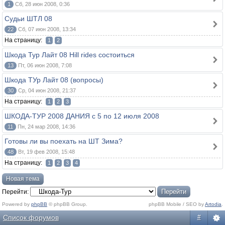
1
Сб, 28 июн 2008, 0:36
Судьи ШТЛ 08
22
Сб, 07 июн 2008, 13:34
На страницу:
1
2
Шкода Тур Лайт 08 Hill rides состоиться
13
Пт, 06 июн 2008, 7:08
Шкода ТУр Лайт 08 (вопросы)
30
Ср, 04 июн 2008, 21:37
На страницу:
1
2
3
ШКОДА-ТУР 2008 ДАНИЯ c 5 по 12 июля 2008
11
Пн, 24 мар 2008, 14:36
Готовы ли вы поехать на ШТ Зима?
48
Вт, 19 фев 2008, 15:48
На страницу:
1
2
3
4
Новая тема
Перейти:
Powered by
phpBB
© phpBB Group.
phpBB Mobile / SEO by
Artodia
.
Список форумов
#