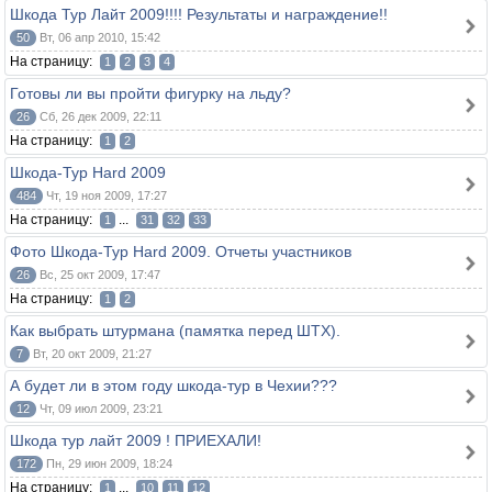
Шкода Тур Лайт 2009!!!! Результаты и награждение!!
50
Вт, 06 апр 2010, 15:42
На страницу:
1
2
3
4
Готовы ли вы пройти фигурку на льду?
26
Сб, 26 дек 2009, 22:11
На страницу:
1
2
Шкода-Тур Hard 2009
484
Чт, 19 ноя 2009, 17:27
На страницу:
...
1
31
32
33
Фото Шкода-Тур Hard 2009. Отчеты участников
26
Вс, 25 окт 2009, 17:47
На страницу:
1
2
Как выбрать штурмана (памятка перед ШТХ).
7
Вт, 20 окт 2009, 21:27
А будет ли в этом году шкода-тур в Чехии???
12
Чт, 09 июл 2009, 23:21
Шкода тур лайт 2009 ! ПРИЕХАЛИ!
172
Пн, 29 июн 2009, 18:24
На страницу:
...
1
10
11
12