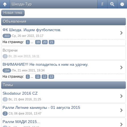
Шкода-Тур
#
Новая тема
Объявления
ФК Шкода. Ищем футболистов.
303
Ср, 26 окт 2022, 15:17
На страницу:
...
1
19
20
21
Встречи
0
Вт, 26 ноя 2013, 16:11
ВНИМАНИЕ!!! Не попадитесь к ним на удочку.
184
Пн, 21 июн 2021, 19:34
На страницу:
...
1
11
12
13
Темы
Skodatour 2016 CZ
0
Вс, 21 фев 2016, 21:25
Ралли Летние каникулы - 01 августа 2015
2
Сб, 06 фев 2016, 13:47
Ралли МАДИ 2015...