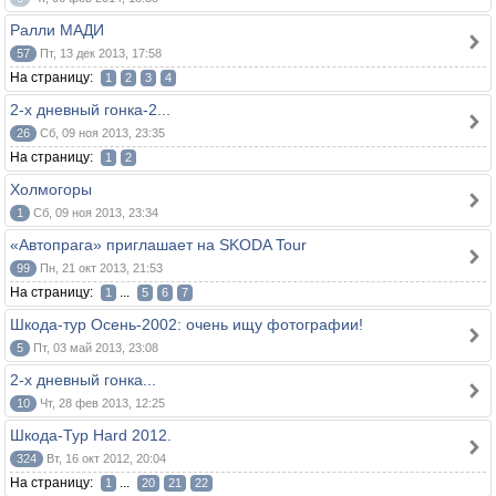
Ралли МАДИ
57
Пт, 13 дек 2013, 17:58
На страницу:
1
2
3
4
2-х дневный гонка-2...
26
Сб, 09 ноя 2013, 23:35
На страницу:
1
2
Холмогоры
1
Сб, 09 ноя 2013, 23:34
«Автопрага» приглашает на SKODA Tour
99
Пн, 21 окт 2013, 21:53
На страницу:
...
1
5
6
7
Шкода-тур Осень-2002: очень ищу фотографии!
5
Пт, 03 май 2013, 23:08
2-х дневный гонка...
10
Чт, 28 фев 2013, 12:25
Шкода-Тур Hard 2012.
324
Вт, 16 окт 2012, 20:04
На страницу:
...
1
20
21
22