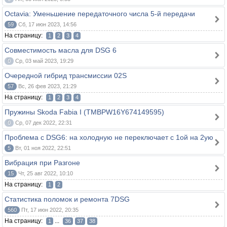
Octavia: Уменьшение передаточного числа 5-й передачи
59
Сб, 17 июн 2023, 14:56
На страницу:
1
2
3
4
Совместимость масла для DSG 6
0
Ср, 03 май 2023, 19:29
Очередной гибрид трансмиссии 02S
57
Вс, 26 фев 2023, 21:29
На страницу:
1
2
3
4
Пружины Skoda Fabia I (TMBPW16Y674149595)
0
Ср, 07 дек 2022, 22:31
Проблема с DSG6: на холодную не переключает с 1ой на 2ую
5
Вт, 01 ноя 2022, 22:51
Вибрация при Разгоне
15
Чт, 25 авг 2022, 10:10
На страницу:
1
2
Статистика поломок и ремонта 7DSG
560
Пт, 17 июн 2022, 20:35
На страницу:
...
1
36
37
38