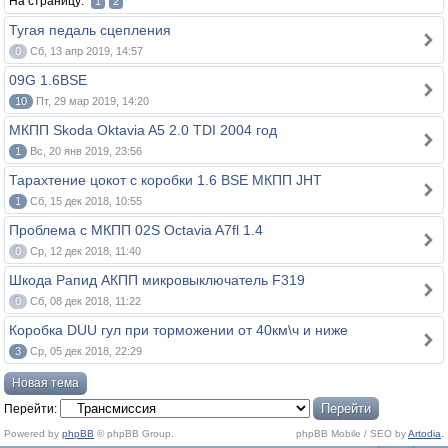
На страницу:
1
2
Тугая педаль сцепления
0
Сб, 13 апр 2019, 14:57
09G 1.6BSE
10
Пт, 29 мар 2019, 14:20
МКПП Skoda Oktavia A5 2.0 TDI 2004 год
1
Вс, 20 янв 2019, 23:56
Тарахтение цокот с коробки 1.6 BSE МКПП JHT
1
Сб, 15 дек 2018, 10:55
Проблема с МКПП 02S Octavia A7fl 1.4
0
Ср, 12 дек 2018, 11:40
Шкода Рапид АКПП микровыключатель F319
0
Сб, 08 дек 2018, 11:22
Коробка DUU гул при торможении от 40км\ч и ниже
3
Ср, 05 дек 2018, 22:29
Новая тема
Перейти:
Powered by
phpBB
© phpBB Group.
phpBB Mobile / SEO by
Artodia
.