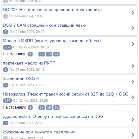
0
Вт, 08 апр 2025, 6:22
DQ200: Не типовая неисправность мехатроника
0
Чт, 14 ноя 2024, 19:48
DSG 7 0AM страшный сон ставший явью
1
Пн, 04 ноя 2024, 20:20
Масло в МКПП (какое, уровень, замена, объем)
204
Ср, 05 июн 2024, 18:19
На страницу:
...
1
12
13
14
подтекает масло из РКПП
1
Пн, 27 ноя 2023, 23:49
Заклинило DSG 6
1
Сб, 11 ноя 2023, 23:31
Новожилов! Ремонт трансмиссий серий от 02T до 02Q + DSG
277
Сб, 11 ноя 2023, 23:28
На страницу:
...
1
17
18
19
Здравствуйте. Отвечу на любые вопросы по DSG.
6
Чт, 02 ноя 2023, 22:22
Жужжание при выжатом сцеплении
0
Пн, 03 июл 2023, 8:53