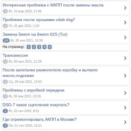
Интересная проблема с МКПП после замены масла
0
Вт, 15 мар 2022, 17:06
Проблема после прошивки cdab dsg7
0
Пт, 31 дек 2021, 1:20
Замена 5мкпп на 6мкпп 02S (Tur)
64
Вт, 30 ноя 2021, 10:38
На страницу:
1
2
3
4
5
Трансмиссия
0
Вт, 06 июл 2021, 21:29
После капиталки размолотило коробку и вытекло
масло,подскажи
0
Ср, 28 апр 2021, 14:53
Проблемы с коробкой передачи
0
Вт, 05 янв 2021, 23:26
DSG-7 какое сцепление покупать?
1
Вт, 22 сен 2020, 8:21
Где отремонтировать АКПП в Москве?
3
Пн, 21 сен 2020, 12:21