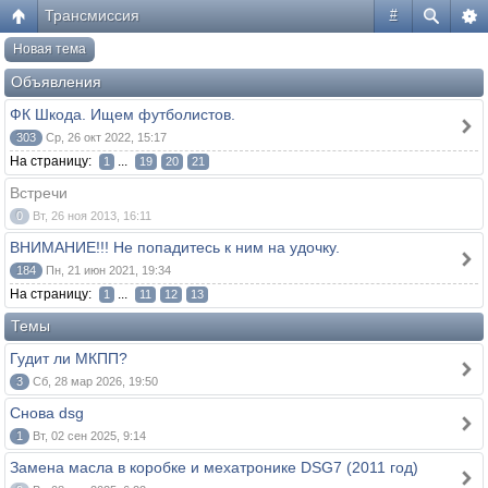
Трансмиссия
#
Новая тема
Объявления
ФК Шкода. Ищем футболистов.
303
Ср, 26 окт 2022, 15:17
На страницу:
...
1
19
20
21
Встречи
0
Вт, 26 ноя 2013, 16:11
ВНИМАНИЕ!!! Не попадитесь к ним на удочку.
184
Пн, 21 июн 2021, 19:34
На страницу:
...
1
11
12
13
Темы
Гудит ли МКПП?
3
Сб, 28 мар 2026, 19:50
Снова dsg
1
Вт, 02 сен 2025, 9:14
Замена масла в коробке и мехатронике DSG7 (2011 год)