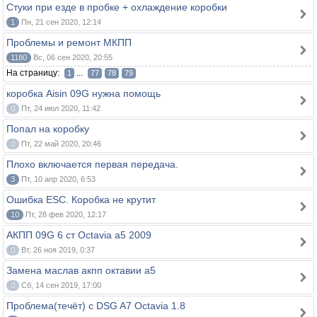
Стуки при езде в пробке + охлаждение коробки
1
Пн, 21 сен 2020, 12:14
Проблемы и ремонт МКПП
1180
Вс, 06 сен 2020, 20:55
На страницу:
...
1
77
78
79
коробка Aisin 09G нужна помощь
0
Пт, 24 июл 2020, 11:42
Попал на коробку
0
Пт, 22 май 2020, 20:46
Плохо включается первая передача.
3
Пт, 10 апр 2020, 6:53
Ошибка ESC. Коробка не крутит
10
Пт, 28 фев 2020, 12:17
АКПП 09G 6 ст Octavia a5 2009
0
Вт, 26 ноя 2019, 0:37
Замена маслав акпп октавии а5
0
Сб, 14 сен 2019, 17:00
Проблема(течёт) с DSG A7 Octavia 1.8