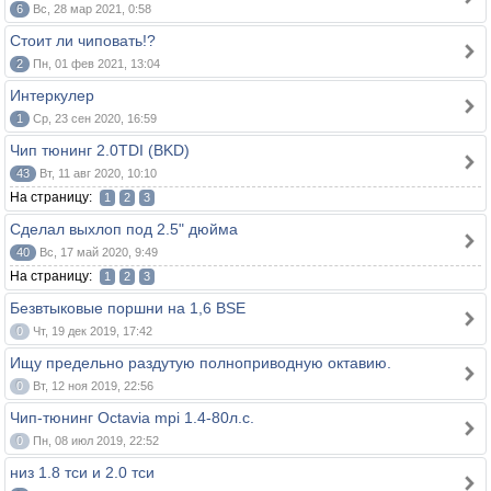
6
Вс, 28 мар 2021, 0:58
Стоит ли чиповать!?
2
Пн, 01 фев 2021, 13:04
Интеркулер
1
Ср, 23 сен 2020, 16:59
Чип тюнинг 2.0TDI (BKD)
43
Вт, 11 авг 2020, 10:10
На страницу:
1
2
3
Сделал выхлоп под 2.5" дюйма
40
Вс, 17 май 2020, 9:49
На страницу:
1
2
3
Безвтыковые поршни на 1,6 BSE
0
Чт, 19 дек 2019, 17:42
Ищу предельно раздутую полноприводную октавию.
0
Вт, 12 ноя 2019, 22:56
Чип-тюнинг Octavia mpi 1.4-80л.с.
0
Пн, 08 июл 2019, 22:52
низ 1.8 тси и 2.0 тси