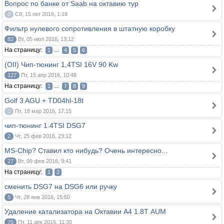
Вопрос по банке от Saab на октавию тур
0
Сб, 15 окт 2016, 1:18
Фильтр нулевого сопротивления в штатную коробку
82
Вт, 05 июл 2016, 13:12
На страницу:
...
1
4
5
6
(OII) Чип-тюнинг 1,4TSI 16V 90 Kw
127
Пт, 15 апр 2016, 10:48
На страницу:
...
1
7
8
9
Golf 3 AGU + TD04hl-18t
0
Пт, 18 мар 2016, 17:15
чип-тюнинг 1.4TSI DSG7
2
Чт, 25 фев 2016, 23:12
MS-Chip? Ставил кто нибудь? Очень интересно...
27
Вт, 09 фев 2016, 9:41
На страницу:
1
2
сменить DSG7 на DSG6 или ручку
5
Чт, 28 янв 2016, 15:50
Удаление катализатора на Октавии А4 1.8Т AUM
75
Пт, 11 дек 2015, 11:30