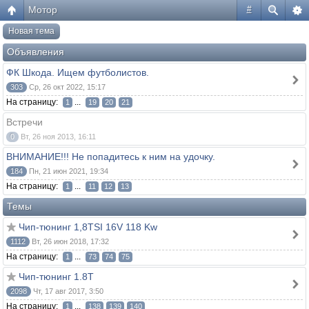
Мотор
#
Новая тема
Объявления
ФК Шкода. Ищем футболистов.
303
Ср, 26 окт 2022, 15:17
На страницу:
...
1
19
20
21
Встречи
0
Вт, 26 ноя 2013, 16:11
ВНИМАНИЕ!!! Не попадитесь к ним на удочку.
184
Пн, 21 июн 2021, 19:34
На страницу:
...
1
11
12
13
Темы
Чип-тюнинг 1,8TSI 16V 118 Kw
1112
Вт, 26 июн 2018, 17:32
На страницу:
...
1
73
74
75
Чип-тюнинг 1.8Т
2098
Чт, 17 авг 2017, 3:50
На страницу:
...
1
138
139
140