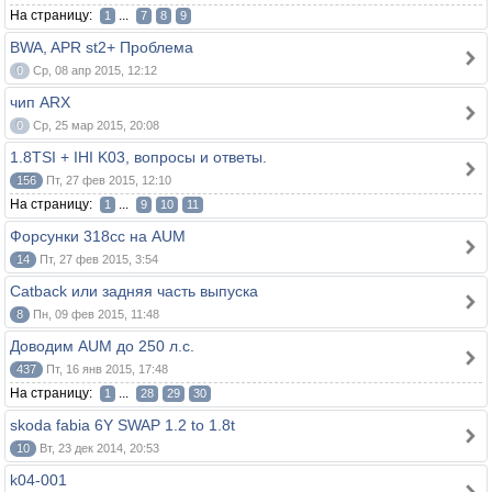
На страницу:
...
1
7
8
9
BWA, APR st2+ Проблема
0
Ср, 08 апр 2015, 12:12
чип ARX
0
Ср, 25 мар 2015, 20:08
1.8TSI + IHI K03, вопросы и ответы.
156
Пт, 27 фев 2015, 12:10
На страницу:
...
1
9
10
11
Форсунки 318cc на AUM
14
Пт, 27 фев 2015, 3:54
Catback или задняя часть выпуска
8
Пн, 09 фев 2015, 11:48
Доводим AUM до 250 л.с.
437
Пт, 16 янв 2015, 17:48
На страницу:
...
1
28
29
30
skoda fabia 6Y SWAP 1.2 to 1.8t
10
Вт, 23 дек 2014, 20:53
k04-001