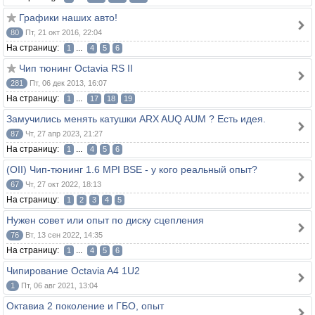
Графики наших авто!
80
Пт, 21 окт 2016, 22:04
На страницу:
...
1
4
5
6
Чип тюнинг Octavia RS II
281
Пт, 06 дек 2013, 16:07
На страницу:
...
1
17
18
19
Замучились менять катушки ARX AUQ AUM ? Есть идея.
87
Чт, 27 апр 2023, 21:27
На страницу:
...
1
4
5
6
(OII) Чип-тюнинг 1.6 MPI BSE - у кого реальный опыт?
67
Чт, 27 окт 2022, 18:13
На страницу:
1
2
3
4
5
Нужен совет или опыт по диску сцепления
76
Вт, 13 сен 2022, 14:35
На страницу:
...
1
4
5
6
Чипирование Octavia A4 1U2
1
Пт, 06 авг 2021, 13:04
Октавиа 2 поколение и ГБО, опыт