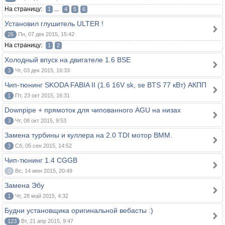
На страницу:
...
1
4
5
6
Установил глушитель ULTER !
26
Пн, 07 дек 2015, 15:42
На страницу:
1
2
Холодный впуск на двигателе 1.6 BSE
3
Чт, 03 дек 2015, 16:33
Чип-тюнинг SKODA FABIA II (1.6 16V sk, se BTS 77 кВт) АКПП
1
Пт, 23 окт 2015, 16:31
Downpipe + прямоток для чипованного AGU на низах
3
Чт, 08 окт 2015, 9:53
Замена турбины и куллера на 2.0 TDI мотор ВММ.
3
Сб, 05 сен 2015, 14:52
Чип-тюнинг 1.4 CGGB
0
Вс, 14 июн 2015, 20:49
Замена Эбу
1
Чт, 28 май 2015, 4:32
Будни установщика оригинальной вебасты :)
123
Вт, 21 апр 2015, 9:47