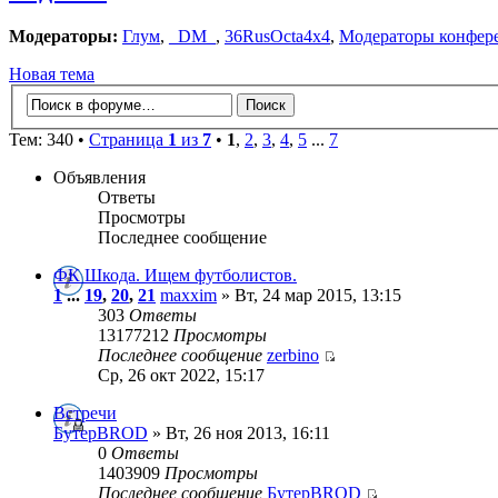
Модераторы:
Глум
,
_DM_
,
36RusOcta4x4
,
Модераторы конфер
Новая тема
Тем: 340 •
Страница
1
из
7
•
1
,
2
,
3
,
4
,
5
...
7
Объявления
Ответы
Просмотры
Последнее сообщение
ФК Шкода. Ищем футболистов.
1
...
19
,
20
,
21
maxxim
» Вт, 24 мар 2015, 13:15
303
Ответы
13177212
Просмотры
Последнее сообщение
zerbino
Ср, 26 окт 2022, 15:17
Встречи
БутерBROD
» Вт, 26 ноя 2013, 16:11
0
Ответы
1403909
Просмотры
Последнее сообщение
БутерBROD