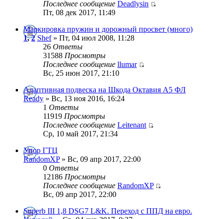
Последнее сообщение
Deadlysin
Пт, 08 дек 2017, 11:49
Маркировка пружин и дорожный просвет (много)
1
,
2
Shef
» Пт, 04 июл 2008, 11:28
26
Ответы
31588
Просмотры
Последнее сообщение
llumar
Вс, 25 июн 2017, 21:10
Адаптивная подвеска на Шкода Октавия А5 ФЛ
Ready
» Вс, 13 ноя 2016, 16:24
1
Ответы
11919
Просмотры
Последнее сообщение
Leitenant
Ср, 10 май 2017, 21:34
Упор ГТЦ
RandomXP
» Вс, 09 апр 2017, 22:00
0
Ответы
12186
Просмотры
Последнее сообщение
RandomXP
Вс, 09 апр 2017, 22:00
Superb III 1,8 DSG7 L&K. Переход с ППД на евро.