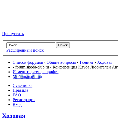
Пропустить
Расширенный поиск
Список форумов
‹
Общие вопросы
‹
Тюнинг
‹
Ходовая
• forum.skoda-club.ru • Конференция Клуба Любителей А
Изменить размер шрифта
Мобильный вид
Сувенирка
Правила
FAQ
Регистрация
Вход
Ходовая