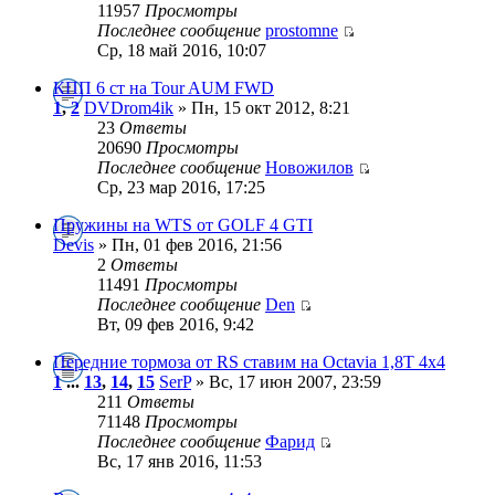
11957
Просмотры
Последнее сообщение
prostomne
Ср, 18 май 2016, 10:07
КПП 6 ст на Tour AUM FWD
1
,
2
DVDrom4ik
» Пн, 15 окт 2012, 8:21
23
Ответы
20690
Просмотры
Последнее сообщение
Новожилов
Ср, 23 мар 2016, 17:25
Пружины на WTS от GOLF 4 GTI
Devis
» Пн, 01 фев 2016, 21:56
2
Ответы
11491
Просмотры
Последнее сообщение
Den
Вт, 09 фев 2016, 9:42
Передние тормоза от RS ставим на Octavia 1,8T 4x4
1
...
13
,
14
,
15
SerP
» Вс, 17 июн 2007, 23:59
211
Ответы
71148
Просмотры
Последнее сообщение
Фарид
Вс, 17 янв 2016, 11:53