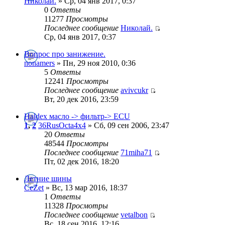
Николай.
» Ср, 04 янв 2017, 0:37
0
Ответы
11277
Просмотры
Последнее сообщение
Николай.
Ср, 04 янв 2017, 0:37
Вопрос про занижение.
nonamers
» Пн, 29 ноя 2010, 0:36
5
Ответы
12241
Просмотры
Последнее сообщение
avivcukr
Вт, 20 дек 2016, 23:59
Haldex масло -> фильтр-> ECU
1
,
2
36RusOcta4x4
» Сб, 09 сен 2006, 23:47
20
Ответы
48544
Просмотры
Последнее сообщение
71miha71
Пт, 02 дек 2016, 18:20
Летние шины
CeZet
» Вс, 13 мар 2016, 18:37
1
Ответы
11328
Просмотры
Последнее сообщение
vetalbon
Вс, 18 сен 2016, 12:16