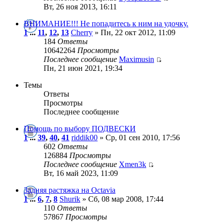
Вт, 26 ноя 2013, 16:11
ВНИМАНИЕ!!! Не попадитесь к ним на удочку.
1
...
11
,
12
,
13
Cherry
» Пн, 22 окт 2012, 11:09
184
Ответы
10642264
Просмотры
Последнее сообщение
Maximusin
Пн, 21 июн 2021, 19:34
Темы
Ответы
Просмотры
Последнее сообщение
Помощь по выбору ПОДВЕСКИ
1
...
39
,
40
,
41
riddik00
» Ср, 01 сен 2010, 17:56
602
Ответы
126884
Просмотры
Последнее сообщение
Xmen3k
Вт, 16 май 2023, 11:09
Задняя растяжка на Octavia
1
...
6
,
7
,
8
Shurik
» Сб, 08 мар 2008, 17:44
110
Ответы
57867
Просмотры