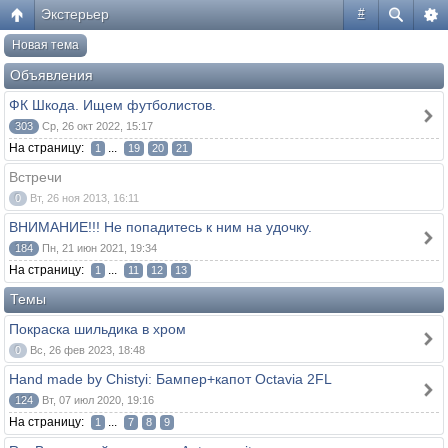
Экстерьер
#
Новая тема
Объявления
ФК Шкода. Ищем футболистов.
303
Ср, 26 окт 2022, 15:17
На страницу:
...
1
19
20
21
Встречи
0
Вт, 26 ноя 2013, 16:11
ВНИМАНИЕ!!! Не попадитесь к ним на удочку.
184
Пн, 21 июн 2021, 19:34
На страницу:
...
1
11
12
13
Темы
Покраска шильдика в хром
0
Вс, 26 фев 2023, 18:48
Hand made by Chistyi: Бампер+капот Octavia 2FL
124
Вт, 07 июл 2020, 19:16
На страницу:
...
1
7
8
9