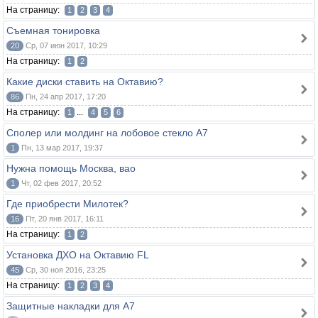
На страницу:
1
2
3
4
Съемная тонировка
20
Ср, 07 июн 2017, 10:29
На страницу:
1
2
Какие диски ставить на Октавию?
86
Пн, 24 апр 2017, 17:20
На страницу:
...
1
4
5
6
Сполер или молдинг на лобовое стекло А7
1
Пн, 13 мар 2017, 19:37
Нужна помощь Москва, вао
1
Чт, 02 фев 2017, 20:52
Где приобрести Милотек?
16
Пт, 20 янв 2017, 16:11
На страницу:
1
2
Установка ДХО на Октавию FL
45
Ср, 30 ноя 2016, 23:25
На страницу:
1
2
3
4
Защитные накладки для А7