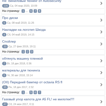
Re: Виниловый тюнинг от Autosecurity
106
Ср, 04 мар 2020, 10:09
На страницу:
...
1
6
7
8
Про диски
5
Ср, 08 май 2019, 11:26
Накладки на логотип Шкода
4
Сб, 04 май 2019, 14:15
Спойлер
30
Ср, 27 фев 2019, 19:11
На страницу:
1
2
3
обтянуть машину пленкой
7
Вт, 18 дек 2018, 0:36
материалы для тюнинга
5
Чт, 30 авг 2018, 15:14
(OII) Передний бампер от octavia RS fl
95
Пн, 18 дек 2017, 2:32
На страницу:
...
1
5
6
7
Газовый упор капота для A5 FL! не милотек!!!!
47
Сб, 24 июн 2017, 0:11