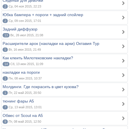
Сиденье для девочки
2
Ср, 04 ноя 2015, 22:23
Юбка бампера + пороги + задний спойлер
2
Ср, 09 сен 2015, 17:01
Задний диффузор
13
Вс, 26 июл 2015, 21:08
Расширители арок (накладки на арки) Октавия Тур
5
Вт, 16 июн 2015, 21:49
Как клеить Милотековские накладки?
14
Сб, 13 июн 2015, 11:09
накладки на пороги
1
Пн, 08 июн 2015, 10:37
Молдинги. Где покрасить в цвет кузова?
1
Пт, 22 май 2015, 20:50
тюнинг фары А5
7
Ср, 13 май 2015, 13:01
Обвес от Scout на А5
9
Пт, 08 май 2015, 12:50