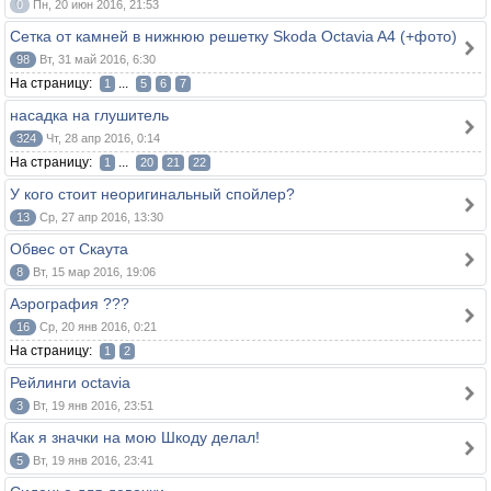
0
Пн, 20 июн 2016, 21:53
Сетка от камней в нижнюю решетку Skoda Octavia A4 (+фото)
98
Вт, 31 май 2016, 6:30
На страницу:
...
1
5
6
7
насадка на глушитель
324
Чт, 28 апр 2016, 0:14
На страницу:
...
1
20
21
22
У кого стоит неоригинальный спойлер?
13
Ср, 27 апр 2016, 13:30
Обвес от Скаута
8
Вт, 15 мар 2016, 19:06
Аэрография ???
16
Ср, 20 янв 2016, 0:21
На страницу:
1
2
Рейлинги octavia
3
Вт, 19 янв 2016, 23:51
Как я значки на мою Шкоду делал!
5
Вт, 19 янв 2016, 23:41