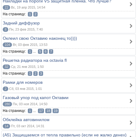
Накладки на пороги VS защитная плёнка. Что лучше?
22
Вс, 19 апр 2015, 14:54
На страницу:
1
2
Задний диффузор
8
Пн, 23 фев 2015, 7:40
Оклеил свою Октавию наконец то))))
104
Вт, 03 фев 2015, 13:53
На страницу:
...
1
5
6
7
Решетка радиатора на octavia fl
32
Ср, 21 янв 2015, 1:50
На страницу:
1
2
3
Рамки для номеров
2
Сб, 03 янв 2015, 1:01
Газовый упор под капот Октавии
280
Пн, 03 ноя 2014, 14:50
На страницу:
...
1
17
18
19
Обклейка автовинилом
14
Пт, 03 окт 2014, 14:31
(А5) Защищаемся от тепла правильно (если не жалко денех)