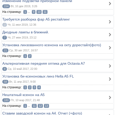
Изменение подсветки приборной панели
154
Вт, 10 дек 2019, 3:26
На страницу:
...
1
9
10
11
Требуется разборка фар А5 рестайлинг
0
Чт, 11 июл 2019, 12:36
Диодные лампы в ближний.
7
Чт, 27 июн 2019, 23:12
Установка линзованного ксенона на окту дорестайл(фото)
21
Ср, 30 авг 2017, 16:57
На страницу:
1
2
Альтернативная передняя оптика для Octavia A7
8
Ср, 10 май 2017, 22:00
Установка би-ксеноновых линз Hella A5 FL
58
Вт, 11 апр 2017, 9:00
На страницу:
1
2
3
4
Нештатный ксенон на А5
180
Пт, 10 мар 2017, 21:48
На страницу:
...
1
11
12
13
Ставим заводской ксенон на A4. Отчет (+фото)