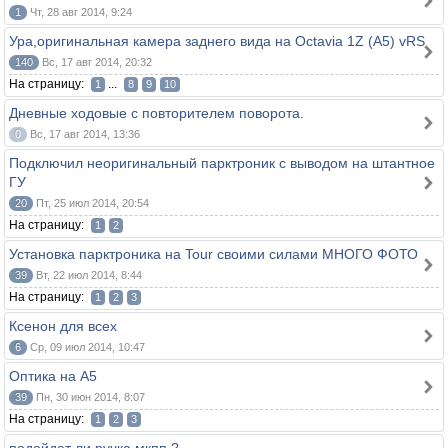
1
Чт, 28 авг 2014, 9:24
Ура,оригинальная камера заднего вида на Octavia 1Z (A5) vRS
140
Вс, 17 авг 2014, 20:32
На страницу:
...
1
8
9
10
Дневные ходовые с повторителем поворота.
0
Вс, 17 авг 2014, 13:36
Подключил неоригинальный парктроник c выводом на штантное
ГУ
20
Пт, 25 июл 2014, 20:54
На страницу:
1
2
Установка парктроника на Tour своими силами МНОГО ФОТО
39
Вт, 22 июл 2014, 8:44
На страницу:
1
2
3
Ксенон для всех
6
Ср, 09 июл 2014, 10:47
Оптика на A5
39
Пн, 30 июн 2014, 8:07
На страницу:
1
2
3