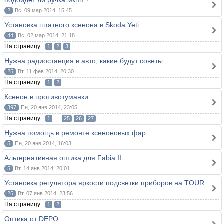
подойдет ли ручка мкпп ?
2
Вс, 09 мар 2014, 15:45
Установка штатного ксенона в Skoda Yeti
44
Вс, 02 мар 2014, 21:18
На страницу:
1
2
3
Нужна радиостанция в авто, какие будут советы.
25
Вт, 11 фев 2014, 20:30
На страницу:
1
2
Ксенон в противотуманки
397
Пн, 20 янв 2014, 23:05
На страницу:
...
1
25
26
27
Нужна помощь в ремонте ксеноновых фар
5
Пн, 20 янв 2014, 16:03
Альтернативная оптика для Fabia II
5
Вт, 14 янв 2014, 20:01
Установка регулятора яркости подсветки приборов на TOUR.
25
Вт, 07 янв 2014, 23:56
На страницу:
1
2
Оптика от DEPO