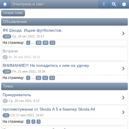
Электрика и свет
#
Новая тема
Объявления
ФК Шкода. Ищем футболистов.
303
Ср, 26 окт 2022, 15:17
На страницу:
...
1
19
20
21
Встречи
0
Вт, 26 ноя 2013, 16:11
ВНИМАНИЕ!!! Не попадитесь к ним на удочку.
184
Пн, 21 июн 2021, 19:34
На страницу:
...
1
11
12
13
Темы
Прикуриватель
0
Ср, 29 сен 2021, 6:12
противотуманки от Skoda А 5 в бампер Skoda A4
31
Сб, 17 июл 2021, 18:07
На страницу:
1
2
3