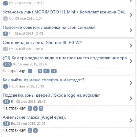
3
Вт, 21 июл 2015, 19:03
Установка линз MORIMOTO H1 Mini + Комплект ксенона DXL
0
Ср, 03 июн 2015, 1:34
Помогите советом лампочка на стоп сигналы!
8
Чт, 28 май 2015, 11:05
Светодиодная лента Sho-me SL-60-WY
0
Вт, 26 май 2015, 20:01
(OI) Камера заднего вида в штатное место подсветки номера
159
Чт, 14 май 2015, 21:06
На страницу:
...
1
9
10
11
Как выйти из меню телефона максидот?
5
Пт, 06 фев 2015, 16:13
Подсветка зоны дверей / Skoda logo на асфальт
36
Вт, 03 фев 2015, 18:43
На страницу:
1
2
3
Ангельские глазки (Angel eyes).
21
Вс, 18 янв 2015, 21:05
На страницу:
1
2