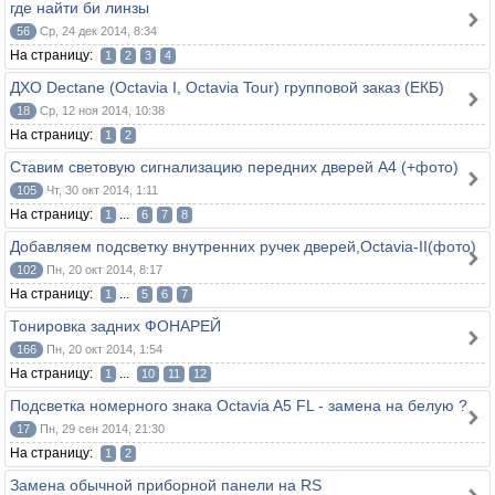
где найти би линзы
56
Ср, 24 дек 2014, 8:34
На страницу:
1
2
3
4
ДХО Dectane (Octavia I, Octavia Tour) групповой заказ (ЕКБ)
18
Ср, 12 ноя 2014, 10:38
На страницу:
1
2
Ставим световую сигнализацию передних дверей A4 (+фото)
105
Чт, 30 окт 2014, 1:11
На страницу:
...
1
6
7
8
Добавляем подсветку внутренних ручек дверей,Octavia-II(фото)
102
Пн, 20 окт 2014, 8:17
На страницу:
...
1
5
6
7
Тонировка задних ФОНАРЕЙ
166
Пн, 20 окт 2014, 1:54
На страницу:
...
1
10
11
12
Подсветка номерного знака Octavia A5 FL - замена на белую ?
17
Пн, 29 сен 2014, 21:30
На страницу:
1
2
Замена обычной приборной панели на RS