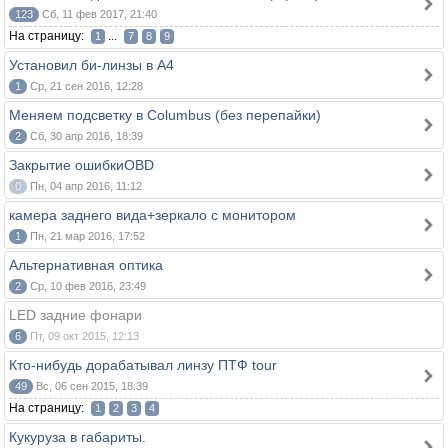
123
Сб, 11 фев 2017, 21:40
На страницу:
...
1
7
8
9
Установил би-линзы в А4
1
Ср, 21 сен 2016, 12:28
Меняем подсветку в Columbus (без перепайки)
2
Сб, 30 апр 2016, 18:39
Закрытие ошибкиOBD
0
Пн, 04 апр 2016, 11:12
камера заднего вида+зеркало с монитором
1
Пн, 21 мар 2016, 17:52
Альтернативная оптика
2
Ср, 10 фев 2016, 23:49
LED задние фонари
6
Пт, 09 окт 2015, 12:13
Кто-нибудь дорабатывал линзу ПТФ tour
49
Вс, 06 сен 2015, 18:39
На страницу:
1
2
3
4
Кукуруза в габариты.