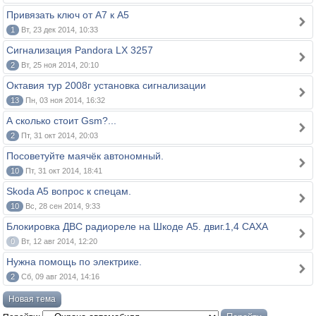
Привязать ключ от A7 к A5
1
Вт, 23 дек 2014, 10:33
Сигнализация Pandora LX 3257
2
Вт, 25 ноя 2014, 20:10
Октавия тур 2008г установка сигнализации
13
Пн, 03 ноя 2014, 16:32
А сколько стоит Gsm?...
2
Пт, 31 окт 2014, 20:03
Посоветуйте маячёк автономный.
10
Пт, 31 окт 2014, 18:41
Skoda A5 вопрос к спецам.
10
Вс, 28 сен 2014, 9:33
Блокировка ДВС радиореле на Шкоде A5. двиг.1,4 САХА
0
Вт, 12 авг 2014, 12:20
Нужна помощь по электрике.
2
Сб, 09 авг 2014, 14:16
Новая тема