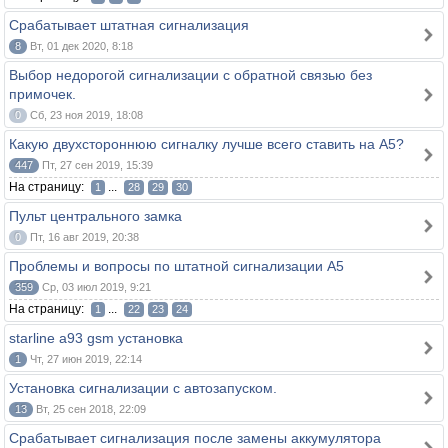
Срабатывает штатная сигнализация
8
Вт, 01 дек 2020, 8:18
Выбор недорогой сигнализации с обратной связью без
примочек.
0
Сб, 23 ноя 2019, 18:08
Какую двухстороннюю сигналку лучше всего ставить на А5?
447
Пт, 27 сен 2019, 15:39
На страницу:
...
1
28
29
30
Пульт центрального замка
0
Пт, 16 авг 2019, 20:38
Проблемы и вопросы по штатной сигнализации А5
359
Ср, 03 июл 2019, 9:21
На страницу:
...
1
22
23
24
starline a93 gsm установка
1
Чт, 27 июн 2019, 22:14
Установка сигнализации с автозапуском.
13
Вт, 25 сен 2018, 22:09
Срабатывает сигнализация после замены аккумулятора