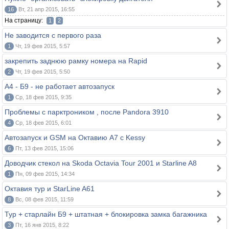
16
Вт, 21 апр 2015, 16:55
На страницу:
1
2
Не заводится с первого раза
1
Чт, 19 фев 2015, 5:57
закрепить заднюю рамку номера на Rapid
2
Чт, 19 фев 2015, 5:50
А4 - Б9 - не работает автозапуск
1
Ср, 18 фев 2015, 9:35
Проблемы с парктроником , после Pandora 3910
4
Ср, 18 фев 2015, 6:01
Автозапуск и GSM на Октавию А7 с Kessy
6
Пт, 13 фев 2015, 15:06
Доводчик стекол на Skoda Octavia Tour 2001 и Starline A8
1
Пн, 09 фев 2015, 14:34
Октавия тур и StarLine A61
8
Вс, 08 фев 2015, 11:59
Тур + старлайн Б9 + штатная + блокировка замка багажника
3
Пт, 16 янв 2015, 8:22