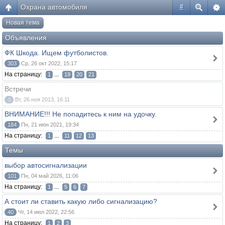
Охрана автомобиля
#
Новая тема
Объявления
ФК Шкода. Ищем футболистов.
303
Ср, 26 окт 2022, 15:17
На страницу:
...
1
19
20
21
Встречи
0
Вт, 26 ноя 2013, 16:11
ВНИМАНИЕ!!! Не попадитесь к ним на удочку.
184
Пн, 21 июн 2021, 19:34
На страницу:
...
1
11
12
13
Темы
выбор автосигнализации
101
Пн, 04 май 2026, 11:06
На страницу:
...
1
5
6
7
А стоит ли ставить какую либо сигнализацию?
40
Чт, 14 июл 2022, 22:56
На страницу:
1
2
3