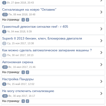
1
Вт, 27 фев 2018, 20:43
Сигнализация на новую "Октавию"
23
Пн, 08 янв 2018, 18:48
На страницу:
1
2
Грамотный демонтаж сигналки reef - r 405
1
Чт, 04 янв 2018, 9:39
Superb II 2013 бензин, ключ, Блокировка двигателя
0
Ср, 15 ноя 2017, 13:38
Как можно сделать автоматическое запирание машины ?
0
Пн, 30 окт 2017, 18:13
Автономная сирена
23
Вс, 16 июл 2017, 21:46
На страницу:
1
2
Настройка Пандоры
1
Пн, 15 май 2017, 12:02
Не могу отключить сигнализацию
15
Вс, 30 апр 2017, 16:17
На страницу:
1
2