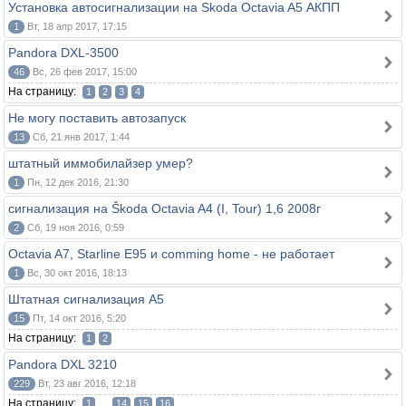
Установка автосигнализации на Skoda Octavia A5 АКПП
1
Вт, 18 апр 2017, 17:15
Pandora DXL-3500
46
Вс, 26 фев 2017, 15:00
На страницу:
1
2
3
4
Не могу поставить автозапуск
13
Сб, 21 янв 2017, 1:44
штатный иммобилайзер умер?
1
Пн, 12 дек 2016, 21:30
сигнализация на Škoda Octavia A4 (I, Tour) 1,6 2008г
2
Сб, 19 ноя 2016, 0:59
Octavia A7, Starline E95 и comming home - не работает
1
Вс, 30 окт 2016, 18:13
Штатная сигнализация А5
15
Пт, 14 окт 2016, 5:20
На страницу:
1
2
Pandora DXL 3210
229
Вт, 23 авг 2016, 12:18
На страницу:
...
1
14
15
16