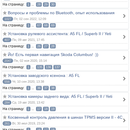
На страницу:
...
1
28
29
30
Вопросы и проблемы по Bluetooth, опыт использования
1027
Пт, 02 сен 2022, 12:09
На страницу:
...
1
67
68
69
Установка рулевого ассистента: A5 FL / Superb II / Yeti
407
Пн, 09 авг 2021, 17:45
На страницу:
...
1
26
27
28
Йо! Есть первая навигация Skoda Columbus! :))
2047
Пн, 02 ноя 2020, 15:14
На страницу:
...
1
135
136
137
Установка заводского ксенона : A5 FL
556
Чт, 10 сен 2020, 13:38
На страницу:
...
1
36
37
38
Установка камеры заднего вида: A5 FL / Superb II / Yeti
284
Ср, 19 авг 2020, 13:42
На страницу:
...
1
17
18
19
Косвенный контроль давления в шинах TPMS версии II - 4C
261
Вт, 30 июл 2019, 23:24
На страницу:
...
1
16
17
18