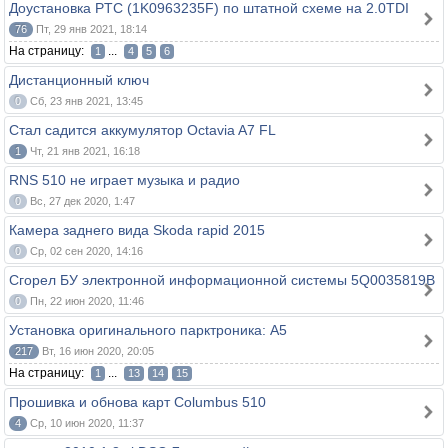
Доустановка PTC (1K0963235F) по штатной схеме на 2.0TDI
76
Пт, 29 янв 2021, 18:14
На страницу:
...
1
4
5
6
Дистанционный ключ
0
Сб, 23 янв 2021, 13:45
Стал садится аккумулятор Octavia A7 FL
1
Чт, 21 янв 2021, 16:18
RNS 510 не играет музыка и радио
0
Вс, 27 дек 2020, 1:47
Камера заднего вида Skoda rapid 2015
0
Ср, 02 сен 2020, 14:16
Сгорел БУ электронной информационной системы 5Q0035819B
0
Пн, 22 июн 2020, 11:46
Установка оригинального парктроника: A5
217
Вт, 16 июн 2020, 20:05
На страницу:
...
1
13
14
15
Прошивка и обнова карт Columbus 510
4
Ср, 10 июн 2020, 11:37