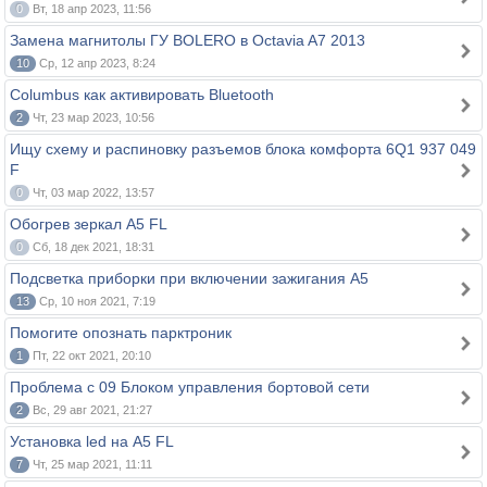
0
Вт, 18 апр 2023, 11:56
Замена магнитолы ГУ BOLERO в Octavia A7 2013
10
Ср, 12 апр 2023, 8:24
Columbus как активировать Bluetooth
2
Чт, 23 мар 2023, 10:56
Ищу схему и распиновку разъемов блока комфорта 6Q1 937 049
F
0
Чт, 03 мар 2022, 13:57
Обогрев зеркал А5 FL
0
Сб, 18 дек 2021, 18:31
Подсветка приборки при включении зажигания A5
13
Ср, 10 ноя 2021, 7:19
Помогите опознать парктроник
1
Пт, 22 окт 2021, 20:10
Проблема с 09 Блоком управления бортовой сети
2
Вс, 29 авг 2021, 21:27
Установка led на А5 FL
7
Чт, 25 мар 2021, 11:11