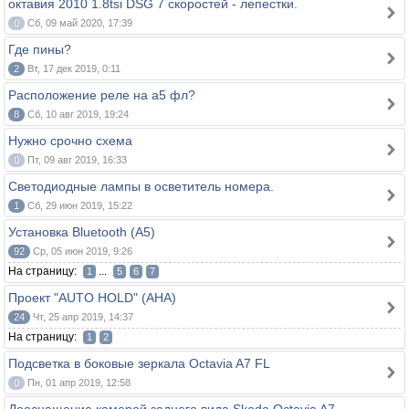
октавия 2010 1.8tsi DSG 7 скоростей - лепестки.
0
Сб, 09 май 2020, 17:39
Где пины?
2
Вт, 17 дек 2019, 0:11
Расположение реле на а5 фл?
8
Сб, 10 авг 2019, 19:24
Нужно срочно схема
0
Пт, 09 авг 2019, 16:33
Светодиодные лампы в осветитель номера.
1
Сб, 29 июн 2019, 15:22
Установка Bluetooth (A5)
92
Ср, 05 июн 2019, 9:26
На страницу:
...
1
5
6
7
Проект "AUTO HOLD" (AHA)
24
Чт, 25 апр 2019, 14:37
На страницу:
1
2
Подсветка в боковые зеркала Octavia A7 FL
0
Пн, 01 апр 2019, 12:58