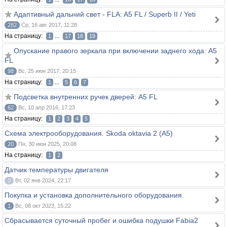
Адаптивный дальний свет - FLA: A5 FL / Superb II / Yeti
282
Ср, 16 авг 2017, 11:28
На страницу:
...
1
17
18
19
Опускание правого зеркала при включении заднего хода: A5
FL
98
Вс, 25 июн 2017, 20:15
На страницу:
...
1
5
6
7
Подсветка внутренних ручек дверей: A5 FL
62
Вс, 10 апр 2016, 17:23
На страницу:
1
2
3
4
5
Схема электрооборудования. Skoda oktavia 2 (A5)
20
Пн, 30 июн 2025, 20:08
На страницу:
1
2
Датчик температуры двигателя
0
Вт, 02 янв 2024, 22:17
Покупка и установка дополнительного оборудования.
1
Вс, 08 окт 2023, 15:22
Сбрасывается суточный пробег и ошибка подушки Fabia2