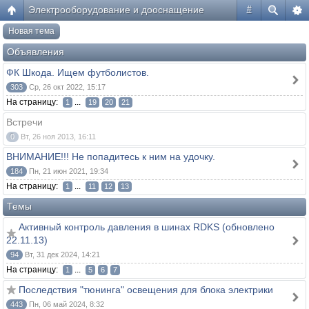
Электрооборудование и дооснащение
#
Новая тема
Объявления
ФК Шкода. Ищем футболистов.
303
Ср, 26 окт 2022, 15:17
На страницу:
...
1
19
20
21
Встречи
0
Вт, 26 ноя 2013, 16:11
ВНИМАНИЕ!!! Не попадитесь к ним на удочку.
184
Пн, 21 июн 2021, 19:34
На страницу:
...
1
11
12
13
Темы
Активный контроль давления в шинах RDKS (обновлено
22.11.13)
94
Вт, 31 дек 2024, 14:21
На страницу:
...
1
5
6
7
Последствия "тюнинга" освещения для блока электрики
443
Пн, 06 май 2024, 8:32