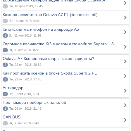
Дооснащение камерой заднего вида Skoda Octavia A7
0
Пн, 18 фев 2019, 12:45
Камера ассистентов Octavia A7 FL (line assist, afl)
0
Пт, 16 ноя 2018, 9:36
Китайский магнитофон на андроиде A5
1
Вс, 11 ноя 2018, 11:16
Огромное количество К/З в новом автомобиле Superb 1.8
2
Вт, 30 окт 2018, 16:23
Octavia A7 Ксеноновые фары, какие варианты?
2
Пн, 22 окт 2018, 20:32
Как прописать ксенон в блоке Skoda Superb 2 FL
2
Пн, 22 окт 2018, 17:45
Антирадар
3
Пт, 19 окт 2018, 8:24
Про номера приборных панелей
1
Пн, 08 окт 2018, 21:48
CAN BUS
0
Чт, 30 авг 2018, 8:48