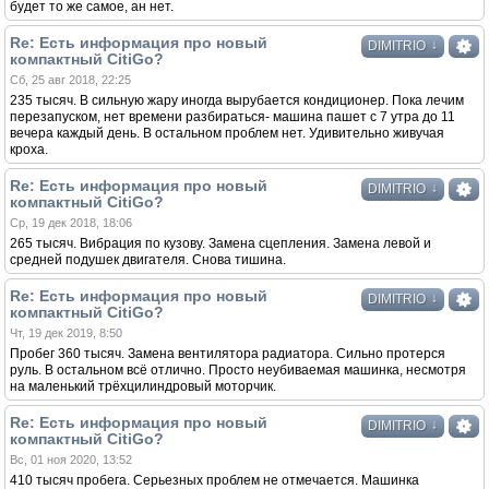
будет то же самое, ан нет.
Re: Есть информация про новый
↓
DIMITRIO
компактный CitiGo?
Сб, 25 авг 2018, 22:25
235 тысяч. В сильную жару иногда вырубается кондиционер. Пока лечим
перезапуском, нет времени разбираться- машина пашет с 7 утра до 11
вечера каждый день. В остальном проблем нет. Удивительно живучая
кроха.
Re: Есть информация про новый
↓
DIMITRIO
компактный CitiGo?
Ср, 19 дек 2018, 18:06
265 тысяч. Вибрация по кузову. Замена сцепления. Замена левой и
средней подушек двигателя. Снова тишина.
Re: Есть информация про новый
↓
DIMITRIO
компактный CitiGo?
Чт, 19 дек 2019, 8:50
Пробег 360 тысяч. Замена вентилятора радиатора. Сильно протерся
руль. В остальном всё отлично. Просто неубиваемая машинка, несмотря
на маленький трёхцилиндровый моторчик.
Re: Есть информация про новый
↓
DIMITRIO
компактный CitiGo?
Вс, 01 ноя 2020, 13:52
410 тысяч пробега. Серьезных проблем не отмечается. Машинка