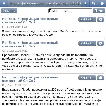
Есть информация про новый компактный CitiGo?
#
Ответить
Re: Есть информация про новый
↓
DIMITRIO
компактный CitiGo?
Пн, 31 окт 2016, 8:28
Значит все должны ездить на Dodge Ram. Это безопасно. Хотя и на нем
можно повстречать КАМАЗ на МКАДе.
Re: Есть информация про новый
↓
DIMITRIO
компактный CitiGo?
Ср, 21 дек 2016, 0:20
Продолжаю. Пробег 125 тысяч, замена сцепления по гарантии. На
приборке два дня горела желтая шестеренка, затем по пути в сервис
загорелась красная и машина встала. Приехал дилерский эвакуатор и
увёз в сервис бесплатно.Кстати, здесь гарантия два года без ограничения
пробега.
Re: Есть информация про новый
↓
DIMITRIO
компактный CitiGo?
Вс, 29 апр 2018, 7:59
Едем дальше. Пробег перевалил за 200 тысяч. Проблем нет. Машинка по
прежнему пашет в очень жестких условиях. Поставили третий комплект
резины. Резина в Греции умирает от солнца, а не от износа. Сохнет,
трескается. На удивление живучий робот. У знакомых есть Сузуки Свифт
на роботе, сцепление меняют каждые 40 тысяч примерно. Думал здесь