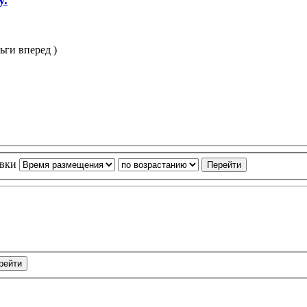
ьги вперед )
овки