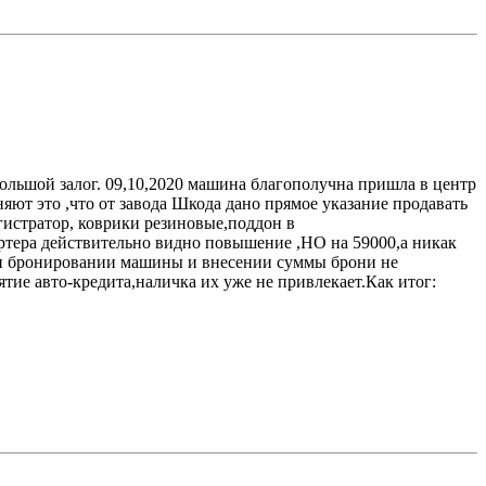
ебольшой залог. 09,10,2020 машина благополучна пришла в центр
няют это ,что от завода Шкода дано прямое указание продавать
егистратор, коврики резиновые,поддон в
ртера действительно видно повышение ,НО на 59000,а никак
 при бронировании машины и внесении суммы брони не
ятие авто-кредита,наличка их уже не привлекает.Как итог: