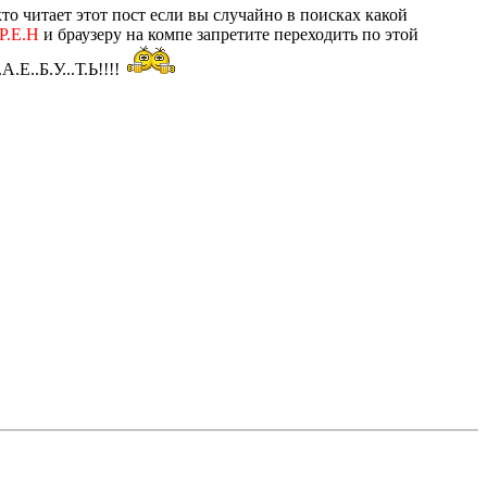
о читает этот пост если вы случайно в поисках какой
Р.Е.Н
и браузеру на компе запретите переходить по этой
Е..Б.У...Т.Ь!!!!