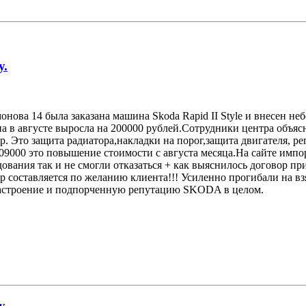
у.
онова 14 была заказана машина Skoda Rapid II Style и внесен н
на в августе выросла на 200000 рублей.Сотрудники центра объяс
р. Это защита радиатора,накладки на порог,защита двигателя, р
9000 это повышение стоимости с августа месяца.На сайте импо
рудования так и не смогли отказаться + как выяснилось договор
р составляется по желанию клиента!!! Усиленно прогибали на вз
 настроение и подпорченную репутацию SKODA в целом.
у.