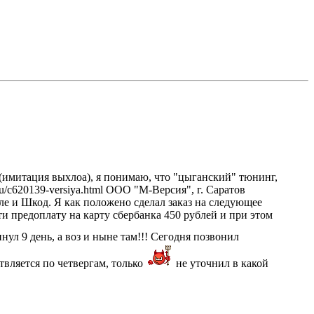
(имитация выхлоа), я понимаю, что "цыганский" тюнинг,
ru/c620139-versiya.html ООО "М-Версия", г. Саратов
ле и Шкод. Я как положено сделал заказ на следующее
ти предоплату на карту сбербанка 450 рублей и при этом
нул 9 день, а воз и ныне там!!! Сегодня позвонил
ствляется по четвергам, только
не уточнил в какой