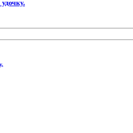
удочку.
у.