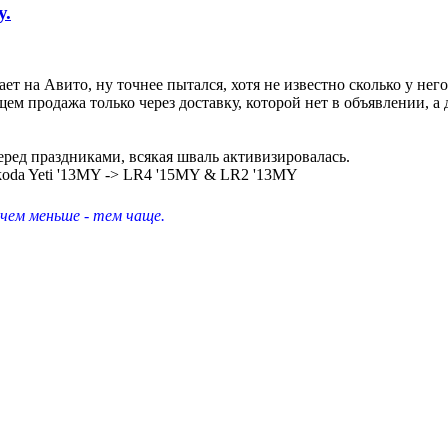
у.
ет на Авито, ну точнее пытался, хотя не известно сколько у не
 общем продажа только через доставку, которой нет в объявлении, 
еред праздниками, всякая шваль активизировалась.
koda Yeti '13MY -> LR4 '15MY & LR2 '13MY
 чем меньше - тем чаще.