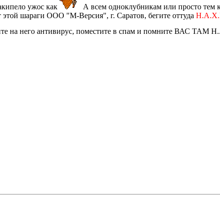
накипело ужос как
А всем одноклубникам или просто тем кт
 этой шараги ООО "М-Версия", г. Саратов, бегите оттуда
Н.А.Х.
те на него антивирус, поместите в спам и помните ВАС ТАМ Н..А.