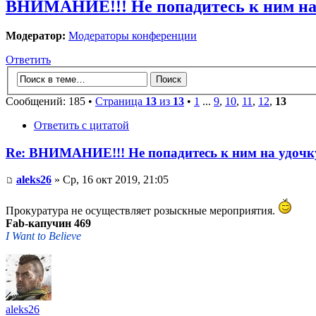
ВНИМАНИЕ!!! Не попадитесь к ним на 
Модератор:
Модераторы конференции
Ответить
Сообщений: 185 •
Страница
13
из
13
•
1
...
9
,
10
,
11
,
12
,
13
Ответить с цитатой
Re: ВНИМАНИЕ!!! Не попадитесь к ним на удочк
aleks26
» Ср, 16 окт 2019, 21:05
Прокуратура не осуществляет розыскные мероприятия.
Fab-капучин 469
I Want to Believe
aleks26