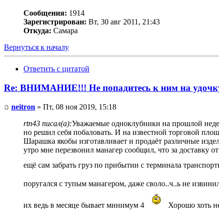
Сообщения:
1914
Зарегистрирован:
Вт, 30 авг 2011, 21:43
Откуда:
Самара
Вернуться к началу
Ответить с цитатой
Re: ВНИМАНИЕ!!! Не попадитесь к ним на удочк
neitron
» Пт, 08 ноя 2019, 15:18
rtn43 писал(а):
Уважаемые одноклубники на прошлой недел
но решил себя побаловать. И на известной торговой площадк
Шарашка якобы изготавливает и продаёт различные издели
утро мне перезвонил манагер сообщил, что за доставку о
ещё сам забрать груз по прибытии с терминала транспорт
поругался с тупым манагером, даже своло..ч..ь не извинил
их ведь в месяце бывает минимум 4
Хорошо хоть не