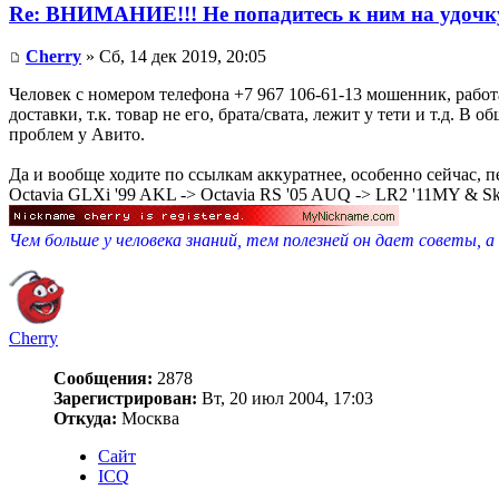
Re: ВНИМАНИЕ!!! Не попадитесь к ним на удочк
Cherry
» Сб, 14 дек 2019, 20:05
Человек с номером телефона +7 967 106-61-13 мошенник, работа
доставки, т.к. товар не его, брата/свата, лежит у тети и т.д. В
проблем у Авито.
Да и вообще ходите по ссылкам аккуратнее, особенно сейчас, п
Octavia GLXi '99 AKL -> Octavia RS '05 AUQ -> LR2 '11MY & S
Чем больше у человека знаний, тем полезней он дает советы, а
Cherry
Сообщения:
2878
Зарегистрирован:
Вт, 20 июл 2004, 17:03
Откуда:
Москва
Сайт
ICQ