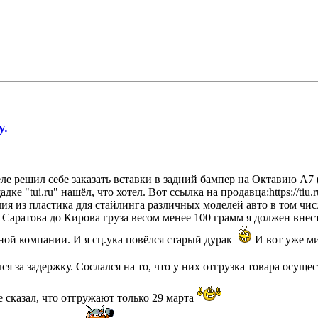
у.
е решил себе заказать вставки в задний бампер на Октавию А7 
е "tui.ru" нашёл, что хотел. Вот ссылка на продавца:https://tiu.
я из пластика для стайлинга различных моделей авто в том чис
т Саратова до Кирова груза весом менее 100 грамм я должен внес
ной компании. И я сц.ука повёлся старый дурак
И вот уже ми
ся за задержку. Сослался на то, что у них отгрузка товара осуще
 сказал, что отгружают только 29 марта