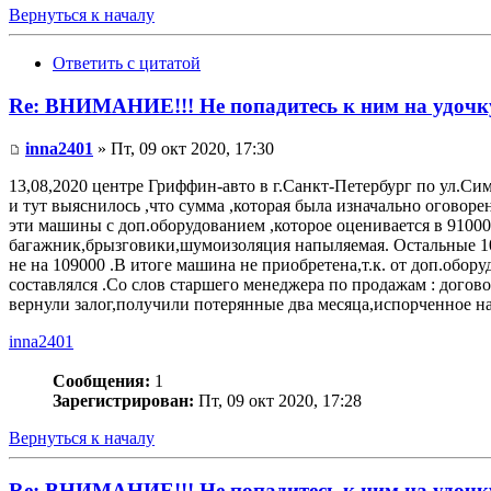
Вернуться к началу
Ответить с цитатой
Re: ВНИМАНИЕ!!! Не попадитесь к ним на удочк
inna2401
» Пт, 09 окт 2020, 17:30
13,08,2020 центре Гриффин-авто в г.Санкт-Петербург по ул.Сим
и тут выяснилось ,что сумма ,которая была изначально оговоре
эти машины с доп.оборудованием ,которое оценивается в 91000
багажник,брызговики,шумоизоляция напыляемая. Остальные 10
не на 109000 .В итоге машина не приобретена,т.к. от доп.обо
составлялся .Со слов старшего менеджера по продажам : догово
вернули залог,получили потерянные два месяца,испорченное
inna2401
Сообщения:
1
Зарегистрирован:
Пт, 09 окт 2020, 17:28
Вернуться к началу
Re: ВНИМАНИЕ!!! Не попадитесь к ним на удочк