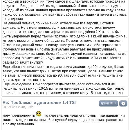
холодный а верх горячий, тоже самое и с шлангами, которые приходят на
радиатор. Вход - горячий, выход - холодный. И опять же начинает дуть
холодный из печки. Данная проблема проявляется тольно на ходу. Грели
на холостых, газавали полчаса - все работает как надо - и печка и система
охлаждения.
На данный момент, по их мнению, отмели уже все версии. Остался
двигатель. Но у меня вопрос, если загазовывается система, почему
давлением не выкидвает антифриз и шланги не дубеют? Хотелось бы
быть уверенным перед такими тратами, что дело не в какой нибудь фигне,
которую просто не могут обнаружить. Помогите, может кто сталкивался.
Отмели на данный момент следующие узлы системы - оба термостата
(поменяли на новые), помпа (визуально работает, не прокручивает),
крышку расширительного бочка (брали с другой машины - катались - та же
проблема). Может какой нибудь датчик? Или клапан. ИЛи хз что. Может
радиатор забит внутри?
Еще обратил внимание, что когда стрелка доходит до 90 градусов, бывает
такое, что она падает до 70. Потом при езде опять до 90. Раньше такого
не замечал - если прогрелась до 90, так 90 и будет если не глушить и не
давать двигателю остыть.
Еще наблюдение. При прогретом двигателе, если остановится и не
глушить, через минут 10-15 из печки начинает дуть холодный. Как только
начинаешь двигаться, со временем, в течении минут 5 опять идет тепло.
Re: Проблемы с двигателем 1.4 TSI
↓
spion30
Чт, 29 ноя 2018, 9:32
могу предположить
что слетела крыльчатка с помпы = как вариант - и
жидкость ходит по системе без нужной циркуляции или шкив вращается -
а помпу заклинило