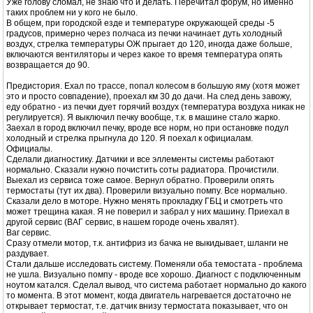
Уже голову сломал, не знаю что и делать. Перечитал форум, но именно
таких проблем ни у кого не было.
В общем, при городской езде и температуре окружающей среды -5
градусов, примерно через полчаса из печки начинает дуть холодный
воздух, стрелка температуры ОЖ прыгает до 120, иногда даже больше,
включаются вентиляторы и через какое то время температура опять
возвращается до 90.
Предистория. Ехал по трассе, попал колесом в большую яму (хотя может
это и просто совпадение), проехал км 30 до дачи. На след день завожу,
еду обратно - из печки дует горячий воздух (температура воздуха никак не
регулируется). Я выключил печку вообще, т.к. в машине стало жарко.
Заехал в город включил печку, вроде все норм, но при остановке подул
холодный и стрелка прыгнула до 120. Я поехал к официалам.
Официалы.
Сделали диагностику. Датчики и все эллементы системы работают
нормально. Сказали нужно почистить соты радиатора. Прочистили.
Выехал из сервиса тоже самое. Вернул обратно. Проверили опять
термостаты (тут их два). Проверили визуально помпу. Все нормально.
Сказали дело в моторе. Нужно менять прокладку ГБЦ и смотреть что
может трещина какая. Я не поверил и забрал у них машину. Приехал в
другой сервис (ВАГ сервис, в нашем городе очень хвалят).
Ваг сервис.
Сразу отмели мотор, т.к. антифриз из бачка не выкидывает, шланги не
раздувает.
Стали дальше исследовать систему. Поменяли оба темостата - проблема
не ушла. Визуально помпу - вроде все хорошо. Диагност с подключенным
ноутом катался. Сделал вывод, что система работает нормально до какого
то момента. В этот момент, когда двигатель нагревается достаточно не
открывает термостат, т.е. датчик внизу термостата показывает, что он