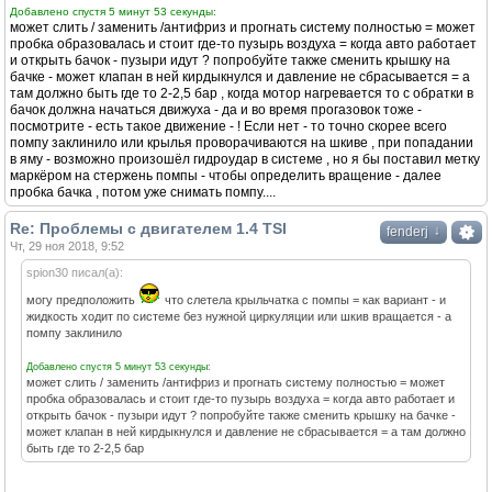
Добавлено спустя 5 минут 53 секунды:
может слить / заменить /антифриз и прогнать систему полностью = может
пробка образовалась и стоит где-то пузырь воздуха = когда авто работает
и открыть бачок - пузыри идут ? попробуйте также сменить крышку на
бачке - может клапан в ней кирдыкнулся и давление не сбрасывается = а
там должно быть где то 2-2,5 бар , когда мотор нагревается то с обратки в
бачок должна начаться движуха - да и во время прогазовок тоже -
посмотрите - есть такое движение - ! Если нет - то точно скорее всего
помпу заклинило или крылья проворачиваются на шкиве , при попадании
в яму - возможно произошёл гидроудар в системе , но я бы поставил метку
маркёром на стержень помпы - чтобы определить вращение - далее
пробка бачка , потом уже снимать помпу....
Re: Проблемы с двигателем 1.4 TSI
↓
fenderj
Чт, 29 ноя 2018, 9:52
spion30 писал(а):
могу предположить
что слетела крыльчатка с помпы = как вариант - и
жидкость ходит по системе без нужной циркуляции или шкив вращается - а
помпу заклинило
Добавлено спустя 5 минут 53 секунды:
может слить / заменить /антифриз и прогнать систему полностью = может
пробка образовалась и стоит где-то пузырь воздуха = когда авто работает и
открыть бачок - пузыри идут ? попробуйте также сменить крышку на бачке -
может клапан в ней кирдыкнулся и давление не сбрасывается = а там должно
быть где то 2-2,5 бар