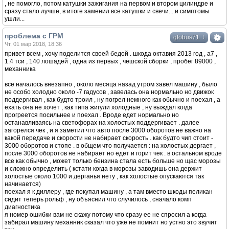
, не помогло, потом катушки зажигания на первом и втором цилиндре и
сразу стало лучше, в итоге заменил все катушки и свечи....и симптомы
ушли...
проблема с ГРМ
↓
globus71
Чт, 01 мар 2018, 18:36
привет всем , хочу поделится своей бедой . шкода октавия 2013 год , а7 ,
1.4 тси , 140 лошадей , одна из первых , чешской сборки , пробег 89000 ,
механника
все началось внезапно , около месяца назад утром завел машину , было
не особо холодно около -7 гадусов , завелась она нормально но движок
поддергивал , как будто троил , ну погрел немного как обычно и поехал , а
ехать она не хочет , как типа жигули холодные , ну выждал когда
прогреется посильнее и поехал . Вроде едет нормально но
останавливаясь на светофорах на холостых поддергивает . далее
загорелся чек , и я заметил что авто после 3000 оборотов не важно на
какой передаче и скорости не набирает скорость . как будто чип стоит -
3000 оборотов и стопе . в общем что получается : на холостых дергает ,
после 3000 оборотов не набирает но едет и горит чек . в остальном вроде
все как обычно , может только бензина стала есть больше но щас морозы
и сложно определить ( кстати когда в морозы заводишь она держит
холостые около 1000 и дерганья нету , как холостые опускаются так
начинается)
поехал я к диллеру , где покупал машину , а там вместо шкоды пеликан
сидит теперь рольф , ну объяснил что случилось , сначало комп
диагностика
я номер ошибки вам не скажу потому что сразу ее не спросил а когда
забирал машину механник сказал что уже не помнит но устно это звучит