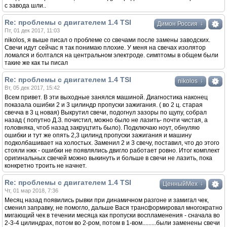
с завода шли..
Re: проблемы с двигателем 1.4 TSI
↓
Димон Россия
Пт, 01 дек 2017, 11:03
nikolos, я выше писал о проблеме со свечами после замены заводских.
Свечи идут сейчас я так понимаю плохие. У меня на свечах изолятор
ломался и болтался на центральном электроде. симптомы в общем были
такие же как ты писал
Re: проблемы с двигателем 1.4 TSI
↓
nikolos
Вт, 05 дек 2017, 15:42
Всем привет. В эти выходные занялся машиной. Диагностика наконец
показала ошибки 2 и 3 цилиндр пропуски зажигания. ( во 2 ц. старая
свечча в 3 ц новая) Выкрутил свечи, подогнул зазоры по щупу, собрал
назад ( попутно Д.З. почистил, можно было не лазить- почти чистая, а
головняка, чтоб назад закруцтить было). Подключаю ноут, обнуляю
ошибки и тут же опять 2,3 цилинд пропуски зажигания и машину
подколбашивает на холостых. Заменил 2 и 3 свечу, поставил, что до этого
стояли нжк - ошибки не появлялись двигло работает ровно. Итог комплект
оригинальных свечей можно выкинуть и больше в свечи не лазить, пока
конкретно троить не начнет.
Re: проблемы с двигателем 1.4 TSI
↓
ЦенныйМех
Чт, 01 мар 2018, 7:36
Месяц назад появились рывки при динамичном разгоне и замигал чек,
сменил заправку, не помогло, дальше Вася трансформировал многократно
мигающий чек в течении месяца как пропуски воспламенения - сначала во
2-3-4 цилиндрах, потом во 2-ром, потом в 1-вом.........были заменены свечи