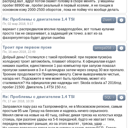
распред вал , вдруг потом скажет головку в сборе менять . у машины
пробег 88900 км , пробег реальный я первый хозяим , я не гонщик в
основном езжу 2000-2500 оборотов , пока не пойму что вообще делать
Re: Проблемы с двигателем 1.4 TSI
↓
Zivert
Пт, 02 мар 2018, 9:17
вариант с распредвалом вполне правдоподобен, вот только кулачки
просто так не сворачивает, а задающий уж точно. а вот из-за
фазорегулятора будет другая ошибка
Троит при первом пуске
↓
serega058
Пн, 16 июл 2018, 22:49
Добрый день! Столкнулся с такой проблемой: при первом пуске(на
холодную) троит автомобиль, плавают обороты. К официалам ездил
никаких ошибок, единственное 1 раз компьютер при запуске показал
пропуски зажигания в 3 и 4 целиндрах затем через секунд 30 все пропало.
Троение продолжается Примерно минуту. Свечи выворачивали чистые,
нагара нет. Подскажите в чем может быть проблема, может кто
сталкивался? На официалов уже надежды нет. Skoda octavia a7 2016год
пробег 21500. Двигатель 1.4TSI 150 л.с.
Re: Проблемы с двигателем 1.4 TSI
↓
SQL
Пт, 17 авг 2018, 10:39
Заправился пару раз на Газпромнефти, не в Московском регионе, самым
простым 95-ым. Грешу на беензин и надеюсь ничего серьезного.
Менял свечи на новые на 40 тыщ, сейчас дикая тряска на холостых когда
стоишь, при разгоне удары на 5-6 передачой, будто не хватает тяги,
передачу включает раньше, из-за этого внатят , тряска, удар ...