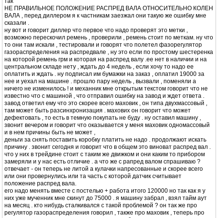
так
НЕ ПРАВИЛЬНОЕ ПОЛОЖЕНИЕ РАСПРЕД ВАЛА ОТНОСИТЕЛЬНО КОЛЕН
ВАЛА , перед диллером я к частникам заезжал они такую же ошибку мне
сказали .
ну вот и говорит диллер что первое что надо проверят это метки ,
возможно перескочил ремень , проверили , ремень стоит по меткам. ну что
то они там искали , тестировали и говорят что полетел фазорегулятор
газораспределения на распредвале , ну это если по простому шестеренка
на которой ремень грм и которая на распред валу .ее нет в наличии и на
центральном складе нету , ждать до 4 недель , если хочу то надо ее
оплатить и ждать . ну подписал им бумажки на заказ , оплатил 19000 за
нее и уехал на машине . прошло пару недель , вызвали , поменяли а
ничего не изменилось ! и механник мне открытым текстом говорит что не
известно что с машиной , что отправил ошибку на завод и ждет ответа .
завод ответил ему что это скорее всего маховик , он типа двухмассовый ,
там может быть разсинхронизация . махових он говорит что может
дефектовать , то есть в темную покупать не буду . ну оставил машину ,
звонит вечером и говорит что оказывается у меня маховик одномассовый
и в нем причины быть не может ,
деньги за снять поставить коробку платить не надо . продолжают искать
причину . звонит сегодня и говорит что в общем это виноват распред вал .
что у них в трейдине стоит с таким же движком и они каким то прибором
замеряли и у нас есть отличие . а что же с рапред валом спрашиваю ?
отвечает - он теперь не литой а кулачки напресованные и скорее всего
или они провернулись или та часть с которой датчик считывает
положение распред вала.
его надо менять вместе с постелью + работа итого 120000 но так как я у
них уже мученник мне скинут до 75000 . я машину забрал , взял тайм аут
на месяц . кто нибудь сталкивался с такой проблемой ? он так же про
регулятор газораспределения говорил , также про маховик , теперь про