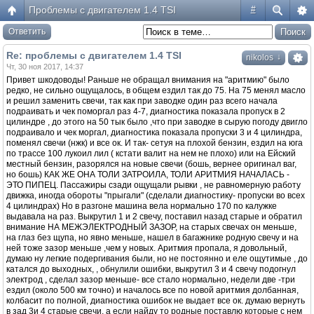
Проблемы с двигателем 1.4 TSI
#
Ответить
Re: проблемы с двигателем 1.4 TSI
↓
nikolos
Чт, 30 ноя 2017, 14:37
Привет шкодоводы! Раньше не обращал внимания на "аритмию" было
редко, не сильно ощущалось, в общем ездил так до 75. На 75 менял масло
и решил заменить свечи, так как при заводке один раз всего начала
подраивать и чек поморгал раз 4-7, диагностика показала пропуск в 2
цилиндре , до этого на 50 тык было ,что при заводке в сырую погоду двигло
подраивало и чек моргал, диагностика показала пропуски 3 и 4 цилиндра,
поменял свечи (нжк) и все ок. И так- сетуя на плохой бензин, ездил на юга
по трассе 100 лукоил лил ( кстати валит на нем не плохо) или на Ейский
местный бензин, разорялся на новые свечи (бошь, вернее оригинал ваг,
но бошь) КАК ЖЕ ОНА ТОЛИ ЗАТРОИЛА, ТОЛИ АРИТМИЯ НАЧАЛАСЬ -
ЭТО ПИПЕЦ. Пассажиры сзади ощущали рывки , не равномерную работу
движка, иногда обороты "прыгали" (сделали диагностику- пропуски во всех
4 цилиндрах) Но в разгоне машина вела нормально 170 по калужке
выдавала на раз. Выкрутил 1 и 2 свечу, поставил назад старые и обратил
внимание НА МЕЖЭЛЕКТРОДНЫЙ ЗАЗОР, на старых свечах он меньше,
на глаз без щупа, но явно меньше, нашел в багажнике родную свечу и на
ней тоже зазор меньше ,чем у новых. Аритмия пропала, я довольный,
думаю ну легкие подергивания были, но не постоянно и еле ощутимые , до
катался до выходных, , обнулили ошибки, выкрутил 3 и 4 свечу подогнул
электрод , сделал зазор меньше- все стало нормально, недели две -три
ездил (около 500 км точно) и началось все по новой аритмия долбанная,
колбасит по полной, диагностика ошибок не выдает все ок. думаю вернуть
в зад 3и 4 старые свечи, а если найду то родные поставлю которые с нем