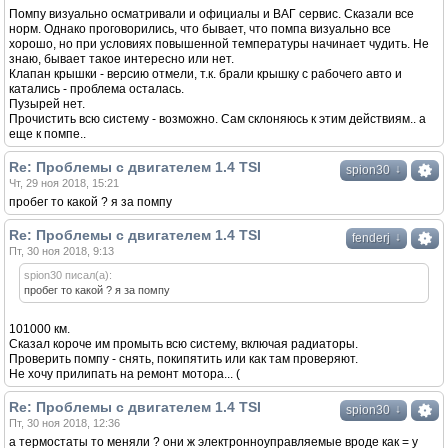
Помпу визуально осматривали и официалы и ВАГ сервис. Сказали все
норм. Однако проговорились, что бывает, что помпа визуально все
хорошо, но при условиях повышенной температуры начинает чудить. Не
знаю, бывает такое интересно или нет.
Клапан крышки - версию отмели, т.к. брали крышку с рабочего авто и
катались - проблема осталась.
Пузырей нет.
Прочистить всю систему - возможно. Сам склоняюсь к этим действиям.. а
еще к помпе..
Re: Проблемы с двигателем 1.4 TSI
↓
spion30
Чт, 29 ноя 2018, 15:21
пробег то какой ? я за помпу
Re: Проблемы с двигателем 1.4 TSI
↓
fenderj
Пт, 30 ноя 2018, 9:13
spion30 писал(а):
пробег то какой ? я за помпу
101000 км.
Сказал короче им промыть всю систему, включая радиаторы.
Проверить помпу - снять, покипятить или как там проверяют.
Не хочу прилипать на ремонт мотора... (
Re: Проблемы с двигателем 1.4 TSI
↓
spion30
Пт, 30 ноя 2018, 12:36
а термостаты то меняли ? они ж электронноуправляемые вроде как = у