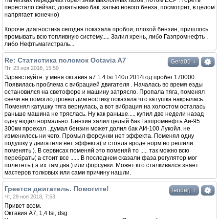
На низких передачах горел знак выхлопных газов, потом ECP . Гореть
перестало сейчас, докатываю бак, залью нового бенза, посмотрит, в целом
напрягает конечно)
Короче диагностика сегодня показала пробои, плохой бензин, пришлось
промывать всю топливную систему..... Залил хрень, либо Газпромнефть ,
либо Нефтьмагистраль...
Re: Статистика поломок Octavia A7
↓
Gera05
Пт, 23 ноя 2018, 15:59
Здравствуйте. у меня октавия а7 1.4 tsi 140л 2014год пробег 170000.
Появилась проблема с вибрацией двигателя . Началась во время езды
остановился на светофоре и машину затрясло. Пропала тяга, поменял
свечи не помогло,провел диагностику показала что катушка накрылась.
Поменял катушку тяга вернулась, а вот вибрация на холостом осталась
раньше машина не тряслась. Ну как раньше..... купил две недели назад
одну ездил нормально. Бензин залил целый бак Газпромнефть Аи-95
300км проехал . думал бензин может долил бак АИ-100 Лукойл. не
изменилось ни чего. Промыл форсунки нет эффекта. Поменял одну
подушку у двигателя нет эффекта( и стояла вроде норм но решили
поменять ). В сервисах поменяй это поменяй то ..... так можно всю
перебрать( а стоит все ...... В последнем сказали фаза регулятор мог
полететь ( а их там два ) или форсунки. Может кто сталкивался знает
мастеров толковых или сами причину нашли.
Греется двигатель. Помогите!
↓
fenderj
Чт, 29 ноя 2018, 7:53
Привет всем.
Октавия А7, 1,4 tsi, dsg