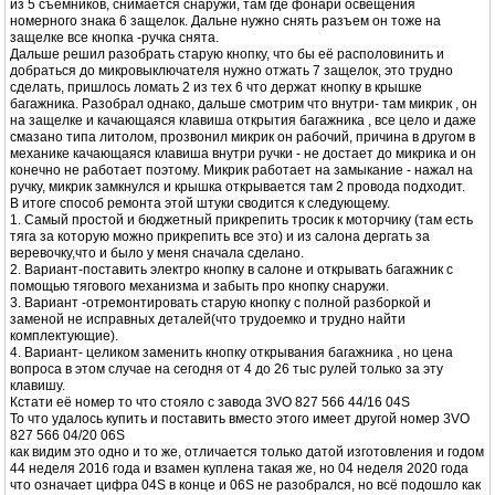
из 5 съемников, снимается снаружи, там где фонари освещения
номерного знака 6 защелок. Дальне нужно снять разъем он тоже на
защелке все кнопка -ручка снята.
Дальше решил разобрать старую кнопку, что бы её располовинить и
добраться до микровыключателя нужно отжать 7 защелок, это трудно
сделать, пришлось ломать 2 из тех 6 что держат кнопку в крышке
багажника. Разобрал однако, дальше смотрим что внутри- там микрик , он
на защелке и качающаяся клавиша открытия багажника , все цело и даже
смазано типа литолом, прозвонил микрик он рабочий, причина в другом в
механике качающаяся клавиша внутри ручки - не достает до микрика и он
конечно не работает поэтому. Микрик работает на замыкание - нажал на
ручку, микрик замкнулся и крышка открывается там 2 провода подходит.
В итоге способ ремонта этой штуки сводится к следующему.
1. Самый простой и бюджетный прикрепить тросик к моторчику (там есть
тяга за которую можно прикрепить все это) и из салона дергать за
веревочку,что и было у меня сначала сделано.
2. Вариант-поставить электро кнопку в салоне и открывать багажник с
помощью тягового механизма и забыть про кнопку снаружи.
3. Вариант -отремонтировать старую кнопку с полной разборкой и
заменой не исправных деталей(что трудоемко и трудно найти
комплектующие).
4. Вариант- целиком заменить кнопку открывания багажника , но цена
вопроса в этом случае на сегодня от 4 до 26 тыс рулей только за эту
клавишу.
Кстати её номер то что стояло с завода 3VO 827 566 44/16 04S
То что удалось купить и поставить вместо этого имеет другой номер 3VO
827 566 04/20 06S
как видим это одно и то же, отличается только датой изготовления и годом
44 неделя 2016 года и взамен куплена такая же, но 04 неделя 2020 года
что означает цифра 04S в конце и 06S не разобрался, но всё подошло как