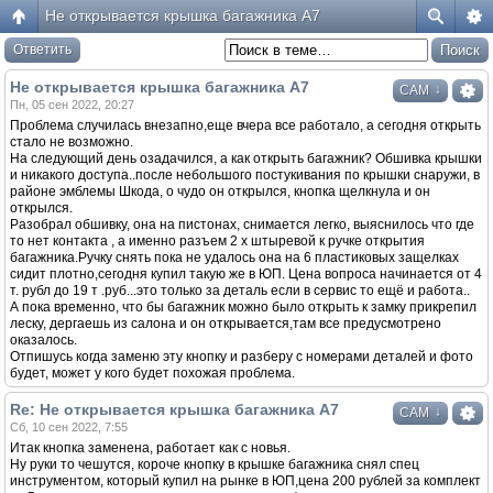
Не открывается крышка багажника А7
Ответить
Не открывается крышка багажника А7
↓
САМ
Пн, 05 сен 2022, 20:27
Проблема случилась внезапно,еще вчера все работало, а сегодня открыть
стало не возможно.
На следующий день озадачился, а как открыть багажник? Обшивка крышки
и никакого доступа..после небольшого постукивания по крышки снаружи, в
районе эмблемы Шкода, о чудо он открылся, кнопка щелкнула и он
открылся.
Разобрал обшивку, она на пистонах, снимается легко, выяснилось что где
то нет контакта , а именно разъем 2 х штыревой к ручке открытия
багажника.Ручку снять пока не удалось она на 6 пластиковых защелках
сидит плотно,сегодня купил такую же в ЮП. Цена вопроса начинается от 4
т. рубл до 19 т .руб...это только за деталь если в сервис то ещё и работа..
А пока временно, что бы багажник можно было открыть к замку прикрепил
леску, дергаешь из салона и он открывается,там все предусмотрено
оказалось.
Отпишусь когда заменю эту кнопку и разберу с номерами деталей и фото
будет, может у кого будет похожая проблема.
Re: Не открывается крышка багажника А7
↓
САМ
Сб, 10 сен 2022, 7:55
Итак кнопка заменена, работает как с новья.
Ну руки то чешутся, короче кнопку в крышке багажника снял спец
инструментом, который купил на рынке в ЮП,цена 200 рублей за комплект