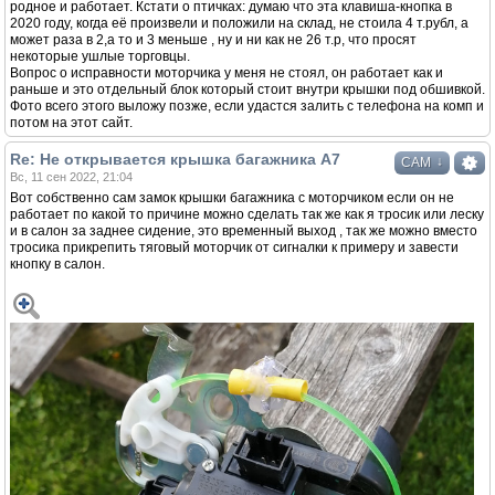
родное и работает. Кстати о птичках: думаю что эта клавиша-кнопка в
2020 году, когда её произвели и положили на склад, не стоила 4 т.рубл, а
может раза в 2,а то и 3 меньше , ну и ни как не 26 т.р, что просят
некоторые ушлые торговцы.
Вопрос о исправности моторчика у меня не стоял, он работает как и
раньше и это отдельный блок который стоит внутри крышки под обшивкой.
Фото всего этого выложу позже, если удастся залить с телефона на комп и
потом на этот сайт.
Re: Не открывается крышка багажника А7
↓
САМ
Вс, 11 сен 2022, 21:04
Вот собственно сам замок крышки багажника с моторчиком если он не
работает по какой то причине можно сделать так же как я тросик или леску
и в салон за заднее сидение, это временный выход , так же можно вместо
тросика прикрепить тяговый моторчик от сигналки к примеру и завести
кнопку в салон.